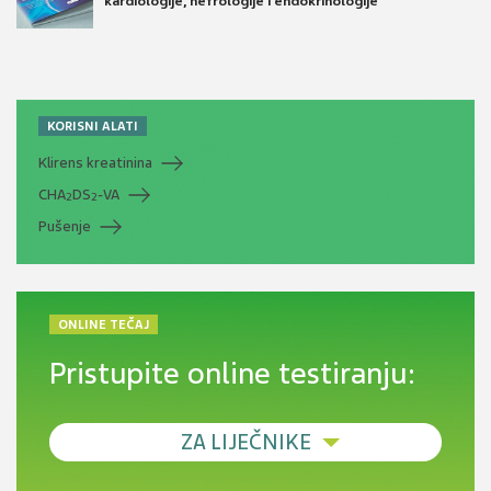
kardiologije, nefrologije i endokrinologije
KORISNI ALATI
Klirens kreatinina
CHA
DS
-VA
2
2
Pušenje
ONLINE TEČAJ
Pristupite online testiranju:
ZA LIJEČNIKE