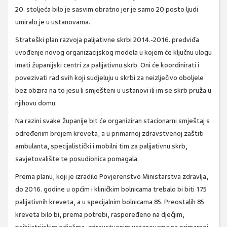
20. stoljeća bilo je sasvim obratno jer je samo 20 posto ljudi
umiralo je u ustanovama.
Strateški plan razvoja palijativne skrbi 2014.-2016. predviđa
uvođenje novog organizacijskog modela u kojem će ključnu ulogu
imati županijski centri za palijativnu skrb. Oni će koordinirati i
povezivati rad svih koji sudjeluju u skrbi za neizlječivo oboljele
bez obzira na to jesu li smješteni u ustanovi ili im se skrb pruža u
njihovu domu.
Na razini svake županije bit će organiziran stacionarni smještaj s
određenim brojem kreveta, a u primarnoj zdravstvenoj zaštiti
ambulanta, specijalistički i mobilni tim za palijativnu skrb,
savjetovalište te posudionica pomagala.
Prema planu, koji je izradilo Povjerenstvo Ministarstva zdravlja,
do 2016. godine u općim i kliničkim bolnicama trebalo bi biti 175
palijativnih kreveta, a u specijalnim bolnicama 85. Preostalih 85
kreveta bilo bi, prema potrebi, raspoređeno na dječjim,