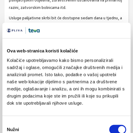
psihijatrijskim odjelima, zdravstvenim ustanovama na primarnoj
razini, zatvorskim bolnicama itd.
Usluge palijativne skrbi bit će dostupne sedam dana u tjednu, a
o pacijentu će skrbiti posebno educirani palijativni timovi
liječnika, patronažnih sestara, psihologa, fizioterapeuta,
volontera i dr.
www.zdravlje.hr
Ova web-stranica koristi kolačiće
Kolačiće upotrebljavamo kako bismo personalizirali
sadržaj i oglase, omogućili značajke društvenih medija i
analizirali promet. Isto tako, podatke o vašoj upotrebi
palijativa
SVIĐA
naše web-lokacije dijelimo s partnerima za društvene
MI SE
palijativna medicina
medije, oglašavanje i analizu, a oni ih mogu kombinirati s
0
drugim podacima koje ste im pružili ili koje su prikupili
palijativna skrb
voloneter
dok ste upotrebljavali njihove usluge.
POVRATAK
NA VRH
volontiranje
Odabir
Nužni
pristanka