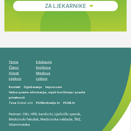
Debljina - od prevencije do personalizirane
ZA LJEKARNIKE
terapije
Novi pogled na migrenu: komorbiditeti, spolne
razlike i nove terapije
Antikoagulansi u ljekarničkoj praksi –
komunikacija, adherencija i sigurnost
Muško urološko zdravlje: od funkcionalnih
smetnji do rane onkološke dijagnostike
Mentalno zdravlje muškaraca: skriveni rizici i
kliničke posljedice
Životni stil i kardiovaskularno zdravlje
muškaraca
Teme
Edukacija
Članci
Knjižnica
Vijesti
Medicus
Lijekovi
Linkovi
Kontakt
Oglašavanje
Impressum
Važne pravne informacije, uvjeti korištenja i pravila
privatnosti
Teva
Global site
PLIVAzdravlje.hr
PLIVA.hr
Partneri:
CMJ
,
HPD
,
kardio.hr
,
Liječnički vjesnik
,
Medicinski fakultet
,
Medicinska naklada
,
ŠNZ
,
Vitaminoteka