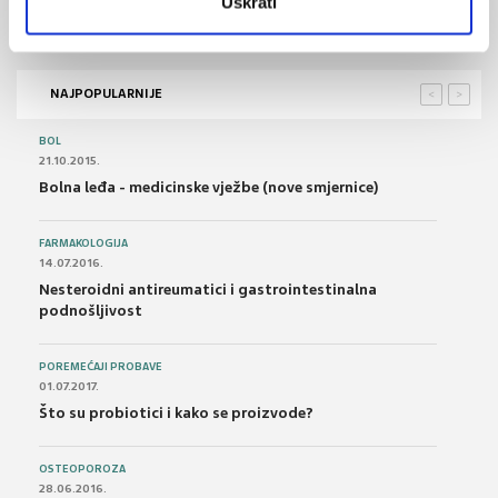
Uskrati
Svjetski humanitarni dan, 19. kolovoza
NAJPOPULARNIJE
<
>
BOL
21.10.2015.
Bolna leđa - medicinske vježbe (nove smjernice)
FARMAKOLOGIJA
14.07.2016.
Nesteroidni antireumatici i gastrointestinalna
podnošljivost
POREMEĆAJI PROBAVE
01.07.2017.
Što su probiotici i kako se proizvode?
OSTEOPOROZA
28.06.2016.