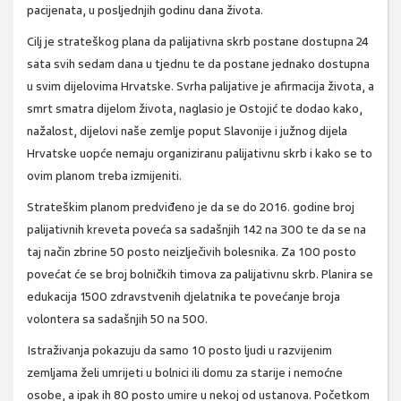
pacijenata, u posljednjih godinu dana života.
Cilj je strateškog plana da palijativna skrb postane dostupna 24
sata svih sedam dana u tjednu te da postane jednako dostupna
u svim dijelovima Hrvatske. Svrha palijative je afirmacija života, a
smrt smatra dijelom života, naglasio je Ostojić te dodao kako,
nažalost, dijelovi naše zemlje poput Slavonije i južnog dijela
Hrvatske uopće nemaju organiziranu palijativnu skrb i kako se to
ovim planom treba izmijeniti.
Strateškim planom predviđeno je da se do 2016. godine broj
palijativnih kreveta poveća sa sadašnjih 142 na 300 te da se na
taj način zbrine 50 posto neizlječivih bolesnika. Za 100 posto
povećat će se broj bolničkih timova za palijativnu skrb. Planira se
edukacija 1500 zdravstvenih djelatnika te povećanje broja
volontera sa sadašnjih 50 na 500.
Istraživanja pokazuju da samo 10 posto ljudi u razvijenim
zemljama želi umrijeti u bolnici ili domu za starije i nemoćne
osobe, a ipak ih 80 posto umire u nekoj od ustanova. Početkom