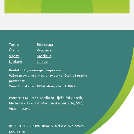
razlike i nove terapije
Antikoagulansi u ljekarničkoj praksi –
komunikacija, adherencija i sigurnost
Muško urološko zdravlje: od funkcionalnih
smetnji do rane onkološke dijagnostike
Mentalno zdravlje muškaraca: skriveni rizici i
kliničke posljedice
Životni stil i kardiovaskularno zdravlje
muškaraca
Teme
Edukacija
Članci
Knjižnica
Vijesti
Medicus
Lijekovi
Linkovi
Kontakt
Oglašavanje
Impressum
Važne pravne informacije, uvjeti korištenja i pravila
privatnosti
Teva
Global site
PLIVAzdravlje.hr
PLIVA.hr
Partneri:
CMJ
,
HPD
,
kardio.hr
,
Liječnički vjesnik
,
Medicinski fakultet
,
Medicinska naklada
,
ŠNZ
,
Vitaminoteka
© 2001-2026 PLIVA HRVATSKA d.o.o. Sva prava
pridržana