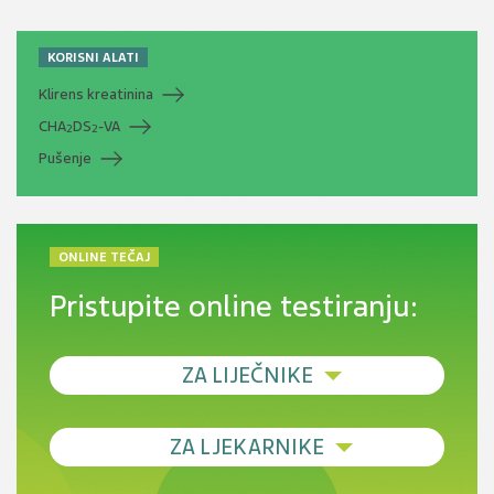
KORISNI ALATI
Klirens kreatinina
CHA
DS
-VA
2
2
Pušenje
ONLINE TEČAJ
Pristupite online testiranju:
ZA LIJEČNIKE
Debljina - od prevencije do personalizirane
ZA LJEKARNIKE
terapije
Novi pogled na migrenu: komorbiditeti, spolne