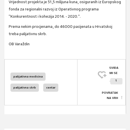
Vrijednost projekta je 51,5 milijuna kuna, osiguranih iz Europskog
fonda za regionalni razvoj iz Operativnog programa
"Konkurentnost i kohezija 2014. - 2020.".
Prema nekim procjenama, do 46000 pacijenata u Hrvatskoj
treba palijativnu skrb.
OB Varaždin
SVIĐA
MI SE
palijativna medicina
1
palijativna skrb
centar
POVRATAK
NA VRH