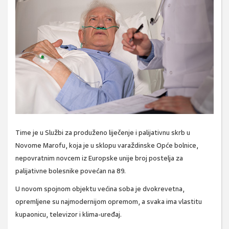
Time je u Službi za produženo liječenje i palijativnu skrb u
Novome Marofu, koja je u sklopu varaždinske Opće bolnice,
nepovratnim novcem iz Europske unije broj postelja za
palijativne bolesnike povećan na 89.
U novom spojnom objektu većina soba je dvokrevetna,
opremljene su najmodernijom opremom, a svaka ima vlastitu
kupaonicu, televizor i klima-uređaj.