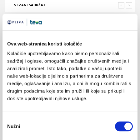
VEZANI SADRŽAJ
<
>
03.01.2026.
Komunikacija s oboljelima od teških bolesti i kraj
života
Ova web-stranica koristi kolačiće
14.10.2024.
Kolačiće upotrebljavamo kako bismo personalizirali
Obilježen Svjetski dan hospicija i palijativne skrbi
sadržaj i oglase, omogućili značajke društvenih medija i
analizirali promet. Isto tako, podatke o vašoj upotrebi
11.05.2024.
naše web-lokacije dijelimo s partnerima za društvene
Mindfulness kod osoba u palijativnoj skrbi
medije, oglašavanje i analizu, a oni ih mogu kombinirati s
drugim podacima koje ste im pružili ili koje su prikupili
05.04.2023.
dok ste upotrebljavali njihove usluge.
Multidisciplinarni pristup u palijativnoj skrbi
13.03.2019.
Odabir
Deklaracija o palijativnoj skrbi
Nužni
pristanka