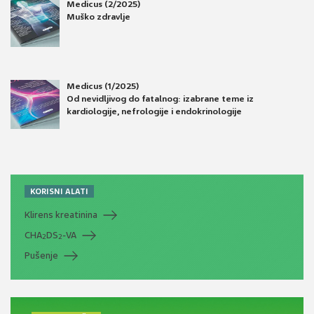
Medicus (2/2025)
Muško zdravlje
Medicus (1/2025)
Od nevidljivog do fatalnog: izabrane teme iz
kardiologije, nefrologije i endokrinologije
KORISNI ALATI
Klirens kreatinina
CHA
DS
-VA
2
2
Pušenje