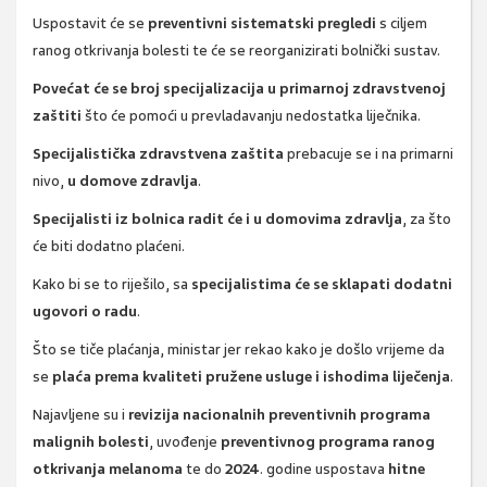
Uspostavit će se
preventivni sistematski pregledi
s ciljem
ranog otkrivanja bolesti te će se reorganizirati bolnički sustav.
Povećat će se broj specijalizacija u primarnoj zdravstvenoj
zaštiti
što će pomoći u prevladavanju nedostatka liječnika.
Specijalistička zdravstvena zaštita
prebacuje se i na primarni
nivo,
u domove zdravlja
.
Specijalisti iz bolnica radit će i u domovima zdravlja
, za što
će biti dodatno plaćeni.
Kako bi se to riješilo, sa
specijalistima će se sklapati dodatni
ugovori o radu
.
Što se tiče plaćanja, ministar jer rekao kako je došlo vrijeme da
se
plaća prema kvaliteti pružene usluge i ishodima liječenja
.
Najavljene su i
revizija nacionalnih preventivnih programa
malignih bolesti
, uvođenje
preventivnog programa ranog
otkrivanja melanoma
te do
2024
. godine uspostava
hitne