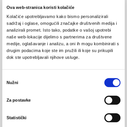
Ova web-stranica koristi kolačiće
specijalist obiteljske medicine
Kolačiće upotrebljavamo kako bismo personalizirali
specijalistički pregled
sadržaj i oglase, omogućili značajke društvenih medija i
analizirali promet. Isto tako, podatke o vašoj upotrebi
naše web-lokacije dijelimo s partnerima za društvene
medije, oglašavanje i analizu, a oni ih mogu kombinirati s
drugim podacima koje ste im pružili ili koje su prikupili
VEZANI SADRŽAJ
dok ste upotrebljavali njihove usluge.
<
>
09.12.2024.
Doc. dr. sc. Irena Hrstić, dr. med., nova ministrica
Odabir
zdravstva
Nužni
pristanka
13.11.2024.
Za postavke
Preventivom do boljeg zdravlja nacije
01.11.2023.
Statistički
Reforma zdravstva i akcijski plan borbe protiv raka