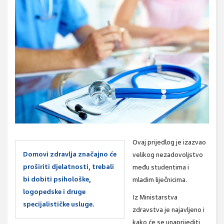
Ovaj prijedlog je izazvao
Domovi zdravlja značajno će
velikog nezadovoljstvo
proširiti djelatnosti, trebali
među studentima i
bi dobiti psihološke,
mladim liječnicima.
logopedske i druge
Iz Ministarstva
specijalističke usluge.
zdravstva je najavljeno i
kako će se unaprijediti