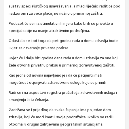
sustav specijalističkog usavršavanja, a mladi liječnici radit će pod
nadzorom i za veće plaće, ne nužno u primarnoj zaštiti.
Poduzet će se niz stimulativnih mjera kako bi ih se privuklo u
specijalizacije na manje atraktivnim područjima.
Odustalo se i od toga da pet godina rada u domu zdravlja bude
uvjet za otvaranje privatne prakse.
Uvjet će i dalje biti godina dana rada u domu zdravlja za one koji
žele otvoriti privatnu praksu u primarnoj zdravstvenoj zaštiti.
Kao jedna od novina najavljeno je i da će pacijenti imati
mogućnost ocjenjivati zdravstvenu uslugu koju su primili.
Radi se i na uspostavi registra pružatelja zdravstvenih usluga i
smanjenju lista čekanja.
Zadržava se i prijedlog da svaka županija ima po jedan dom
zdravlja, koji će moći imati i svoje podružnice ukoliko se radi i
otocima ili drugim zahtjevnim geografskim situacijama.