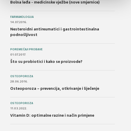
Bolna leđa - medicinske vježbe (nove smjernice)
FARMAKOLOGIJA
14.07.2016.
Nesteroidni antireumatici i gastrointestinalna
podnošljivost
POREMEĆAJI PROBAVE
01.07.2017.
Što su probiotici i kako se proizvode?
OSTEOPOROZA
28.06.2016.
Osteoporoza – prevencija, otkrivanje i liječenje
OSTEOPOROZA
11.03.2022.
Vitamin D: optimalne razine i način primjene