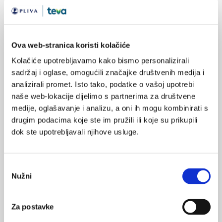
dom zdravlja
MI SE
0
reforma zdravstva
reforma
POVRATAK
usluga
Ova web-stranica koristi kolačiće
NA VRH
specijalističko usavršavanje
Kolačiće upotrebljavamo kako bismo personalizirali
sadržaj i oglase, omogućili značajke društvenih medija i
obiteljska medicina
analizirali promet. Isto tako, podatke o vašoj upotrebi
privatnik
naše web-lokacije dijelimo s partnerima za društvene
medije, oglašavanje i analizu, a oni ih mogu kombinirati s
drugim podacima koje ste im pružili ili koje su prikupili
dok ste upotrebljavali njihove usluge.
VEZANI SADRŽAJ
<
>
Odabir
Nužni
pristanka
25.07.2023.
Ukupno 147 specijalizacija na primarnoj razini
zdravstvene zaštite
Za postavke