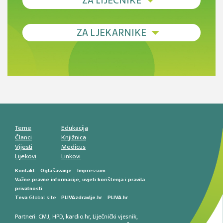
ZA LIJEČNIKE
Debljina - od prevencije do personalizirane
ZA LJEKARNIKE
terapije
Novi pogled na migrenu: komorbiditeti, spolne
razlike i nove terapije
Antikoagulansi u ljekarničkoj praksi –
komunikacija, adherencija i sigurnost
Muško urološko zdravlje: od funkcionalnih
smetnji do rane onkološke dijagnostike
Mentalno zdravlje muškaraca: skriveni rizici i
kliničke posljedice
Životni stil i kardiovaskularno zdravlje
muškaraca
Teme
Edukacija
Članci
Knjižnica
Vijesti
Medicus
Lijekovi
Linkovi
Kontakt
Oglašavanje
Impressum
Važne pravne informacije, uvjeti korištenja i pravila
privatnosti
Teva
Global site
PLIVAzdravlje.hr
PLIVA.hr
Partneri:
CMJ
,
HPD
,
kardio.hr
,
Liječnički vjesnik
,