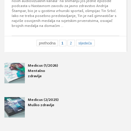
novih audiovizualnih kanala“ na snimanju još jedne epizode
podcasta u Nastavnom zavodu za javno zdravstvo Andrija
Štampar, bio je u gostima vrhunski sportaš, olimpijac Tin Srbić.
Iako ne treba posebno predstavljanje, Tin je naš gimnastičar s
najviše osvojenih medalja na svjetskim prvenstvima, osvajač
brojnih medalja na domaćim ...
prethodna
1
2
sljedeća
Medicus (1/2026)
Mentalno
zdravlje
Medicus (2/2025)
Muško zdravlje