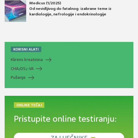
Medicus (1/2025)
Od nevidljivog do fatalnog: izabrane teme iz
kardiologije, nefrologije i endokrinologije
KORISNI ALATI
Klirens kreatinina
CHA
DS
-VA
2
2
Pušenje
ONLINE TEČAJ
Pristupite online testiranju: