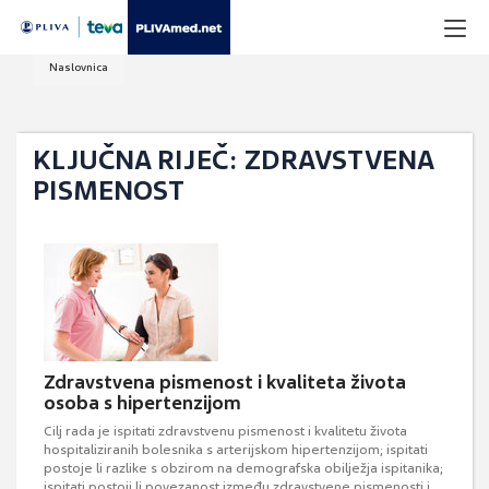
Naslovnica
KLJUČNA RIJEČ: ZDRAVSTVENA
PISMENOST
Zdravstvena pismenost i kvaliteta života
osoba s hipertenzijom
Cilj rada je ispitati zdravstvenu pismenost i kvalitetu života
hospitaliziranih bolesnika s arterijskom hipertenzijom; ispitati
postoje li razlike s obzirom na demografska obilježja ispitanika;
ispitati postoji li povezanost između zdravstvene pismenosti i