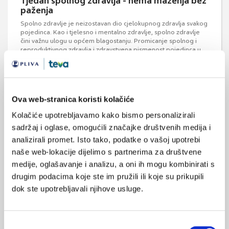
Tjedan spolnog zdravlja - nema maženja bez
paženja
Spolno zdravlje je neizostavan dio cjelokupnog zdravlja svakog
pojedinca. Kao i tjelesno i mentalno zdravlje, spolno zdravlje
čini važnu ulogu u općem blagostanju. Promicanje spolnog i
reproduktivnog zdravlja i zdravstvena pismenost pojedinca u
ovom području obuhvaćaju puno više od tema poput trudnoće
ili spolno prenosivih infekcija (SPI) uključuju osobni doživljaj o
svom tijelu, ...
Ova web-stranica koristi kolačiće
Kolačiće upotrebljavamo kako bismo personalizirali
sadržaj i oglase, omogućili značajke društvenih medija i
analizirali promet. Isto tako, podatke o vašoj upotrebi
naše web-lokacije dijelimo s partnerima za društvene
medije, oglašavanje i analizu, a oni ih mogu kombinirati s
Samoliječenje ili automedikacija - pro et
drugim podacima koje ste im pružili ili koje su prikupili
contra
dok ste upotrebljavali njihove usluge.
Samoliječenje može olakšati pritisak na zdravstveni sustav. Uz
trajnu edukaciju javnosti od strane liječnika, značajnu ulogu
imaju i farmaceuti kao prvi kontakt s bolesnicima koji traže
simptomatski lijek dostupan u bezreceptnom režimu izdavanja,
Odabir
objavljeno je na stranicama e-pharmaca.