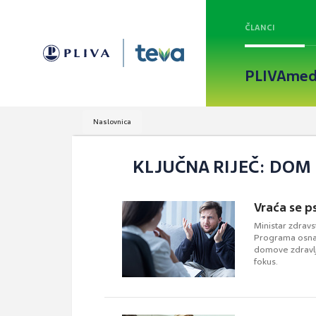
ČLANCI
PLIVAmed
Naslovnica
KLJUČNA RIJEČ: DOM
Vraća se p
Ministar zdravs
Programa osnaž
domove zdravlja
fokus.