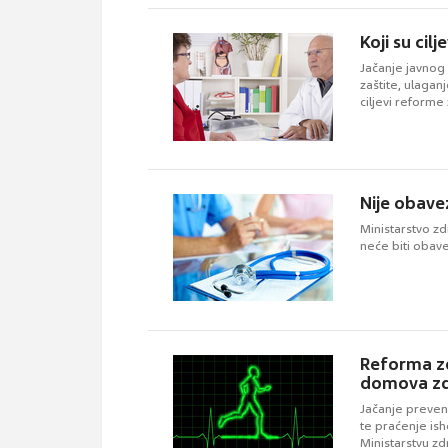
Koji su ci
Jačanje javnog 
zaštite, ulaganj
ciljevi reforme
Nije obave
Ministarstvo zd
neće biti obav
Reforma zd
domova zd
Jačanje prevent
te praćenje ish
Ministarstvu zd