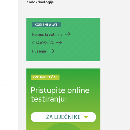
endokrinologije
KORISNI ALATI
Klirens kreatinina
CHA
DS
-VA
2
2
Pušenje
ONLINE TEČAJ
Pristupite online
testiranju:
ZA LIJEČNIKE