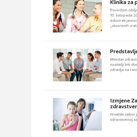
Klinika za 
Povodom obiljež
10. listopada 20
educirati javn
„otvorenih vrat
Predstavlj
Ministar zdravs
nositelji biti 
zdravlja na ran
Izmjene Za
zdravstve
Hrvatski sabor 
zdravstvenoj z