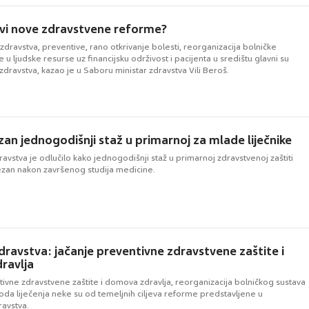
ljevi nove zdravstvene reforme?
zdravstva, preventive, rano otkrivanje bolesti, reorganizacija bolničke
e u ljudske resurse uz financijsku održivost i pacijenta u središtu glavni su
 zdravstva, kazao je u Saboru ministar zdravstva Vili Beroš.
zan jednogodišnji staž u primarnoj za mlade liječnike
ravstva je odlučilo kako jednogodišnji staž u primarnoj zdravstvenoj zaštiti
ezan nakon završenog studija medicine.
ravstva: jačanje preventivne zdravstvene zaštite i
ravlja
ivne zdravstvene zaštite i domova zdravlja, reorganizacija bolničkog sustava
oda liječenja neke su od temeljnih ciljeva reforme predstavljene u
ravstva.