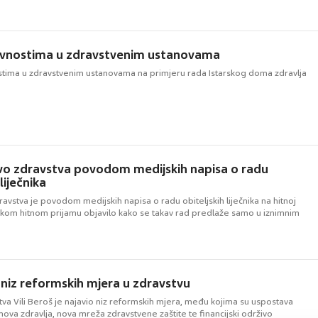
javnostima u zdravstvenim ustanovama
stima u zdravstvenim ustanovama na primjeru rada Istarskog doma zdravlja
vo zdravstva povodom medijskih napisa o radu
liječnika
ravstva je povodom medijskih napisa o radu obiteljskih liječnika na hitnoj
čkom hitnom prijamu objavilo kako se takav rad predlaže samo u iznimnim
 niz reformskih mjera u zdravstvu
tva Vili Beroš je najavio niz reformskih mjera, među kojima su uspostava
ova zdravlja, nova mreža zdravstvene zaštite te financijski održivo