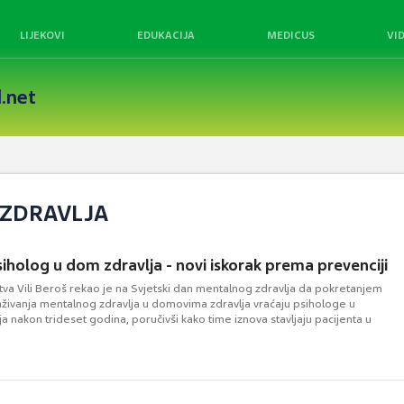
LIJEKOVI
EDUKACIJA
MEDICUS
VI
.net
 ZDRAVLJA
siholog u dom zdravlja - novi iskorak prema prevenciji
tva Vili Beroš rekao je na Svjetski dan mentalnog zdravlja da pokretanjem
ivanja mentalnog zdravlja u domovima zdravlja vraćaju psihologe u
 nakon trideset godina, poručivši kako time iznova stavljaju pacijenta u