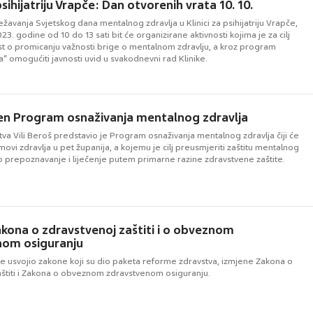
psihijatriju Vrapče: Dan otvorenih vrata 10. 10.
avanja Svjetskog dana mentalnog zdravlja u Klinici za psihijatriju Vrapče,
23. godine od 10 do 13 sati bit će organizirane aktivnosti kojima je za cilj
ost o promicanju važnosti brige o mentalnom zdravlju, a kroz program
a“ omogućiti javnosti uvid u svakodnevni rad Klinike.
en Program osnaživanja mentalnog zdravlja
tva Vili Beroš predstavio je Program osnaživanja mentalnog zdravlja čiji će
domovi zdravlja u pet županija, a kojemu je cilj preusmjeriti zaštitu mentalnog
o prepoznavanje i liječenje putem primarne razine zdravstvene zaštite.
kona o zdravstvenoj zaštiti i o obveznom
nom osiguranju
je usvojio zakone koji su dio paketa reforme zdravstva, izmjene Zakona o
aštiti i Zakona o obveznom zdravstvenom osiguranju.