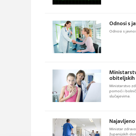
Odnosi s 
Odnosi s javno
Ministarst
obiteljskih 
Ministarstvo zd
pomoći i bolni
slučajevima.
Najavljeno
Ministar zdravs
županijskih dom