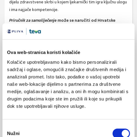
dijelu zdravstvene skrbi u kojem ljekarnički tim igra ključnu ulogu
i ima najjače kompetencije.
Priručnik za samoliječenje
može se naručiti od Hrvatske
ljekarničke komore. Za narudžbu treba ispuniti
narudžbenicu i poslati je na e-mail adresu Komore:
hljk@hljk.hr
Ova web-stranica koristi kolačiće
Hrvatska ljekranička komora, www.hljk.hr
Kolačiće upotrebljavamo kako bismo personalizirali
sadržaj i oglase, omogućili značajke društvenih medija i
analizirali promet. Isto tako, podatke o vašoj upotrebi
SVIĐA
samoliječenje
ljekarnik
naše web-lokacije dijelimo s partnerima za društvene
MI SE
medije, oglašavanje i analizu, a oni ih mogu kombinirati s
1
ljekarna
ljekarnička skrb
drugim podacima koje ste im pružili ili koje su prikupili
dok ste upotrebljavali njihove usluge.
POVRATAK
farmaceutska skrb
NA VRH
Odabir
Nužni
pristanka