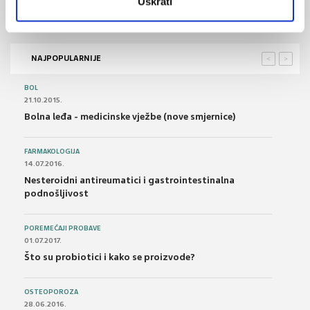
Uskrati
Obilježen Hrvatski dan ljekarni
NAJPOPULARNIJE
<
>
BOL
21.10.2015.
Bolna leđa - medicinske vježbe (nove smjernice)
FARMAKOLOGIJA
14.07.2016.
Nesteroidni antireumatici i gastrointestinalna
podnošljivost
POREMEĆAJI PROBAVE
01.07.2017.
Što su probiotici i kako se proizvode?
OSTEOPOROZA
28.06.2016.