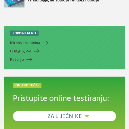
kardiologije, nefrologije i endokrinologije
KORISNI ALATI
Klirens kreatinina
CHA
DS
-VA
2
2
Pušenje
ONLINE TEČAJ
Pristupite online testiranju:
ZA LIJEČNIKE