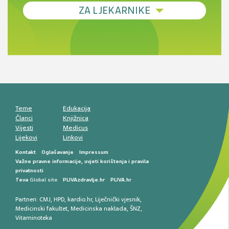
Debljina - od prevencije do personalizirane
ZA LJEKARNIKE
terapije
Novi pogled na migrenu: komorbiditeti, spolne
razlike i nove terapije
Antikoagulansi u ljekarničkoj praksi –
komunikacija, adherencija i sigurnost
Muško urološko zdravlje: od funkcionalnih
smetnji do rane onkološke dijagnostike
Mentalno zdravlje muškaraca: skriveni rizici i
kliničke posljedice
Životni stil i kardiovaskularno zdravlje
muškaraca
Teme
Edukacija
Članci
Knjižnica
Vijesti
Medicus
Lijekovi
Linkovi
Kontakt
Oglašavanje
Impressum
Važne pravne informacije, uvjeti korištenja i pravila
privatnosti
Teva
Global site
PLIVAzdravlje.hr
PLIVA.hr
Partneri:
CMJ
,
HPD
,
kardio.hr
,
Liječnički vjesnik
,
Medicinski fakultet
,
Medicinska naklada
,
ŠNZ
,
Vitaminoteka