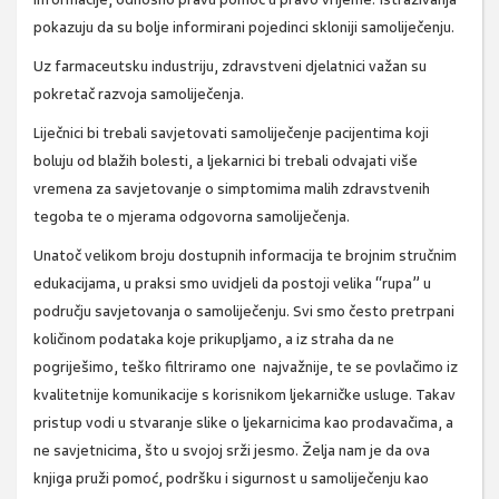
pokazuju da su bolje informirani pojedinci skloniji samoliječenju.
Uz farmaceutsku industriju, zdravstveni djelatnici važan su
pokretač razvoja samoliječenja.
Liječnici bi trebali savjetovati samoliječenje pacijentima koji
boluju od blažih bolesti, a ljekarnici bi trebali odvajati više
vremena za savjetovanje o simptomima malih zdravstvenih
tegoba te o mjerama odgovorna samoliječenja.
Unatoč velikom broju dostupnih informacija te brojnim stručnim
edukacijama, u praksi smo uvidjeli da postoji velika “rupa” u
području savjetovanja o samoliječenju. Svi smo često pretrpani
količinom podataka koje prikupljamo, a iz straha da ne
pogriješimo, teško filtriramo one najvažnije, te se povlačimo iz
kvalitetnije komunikacije s korisnikom ljekarničke usluge. Takav
pristup vodi u stvaranje slike o ljekarnicima kao prodavačima, a
ne savjetnicima, što u svojoj srži jesmo. Želja nam je da ova
knjiga pruži pomoć, podršku i sigurnost u samoliječenju kao