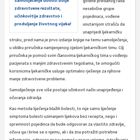
Samoliječenje donosi bolje
godine predanog rada
zdravstvene rezultate,
nesebične grupe
učinkovitije zdravstvo i
pojedinaca, vođene
produljenje životnog vijeka!
unutarnjom strašću da
unaprijedi ljekarničku
struku, pred nama je prvo izdanje knjige na temu samoliječenja,
u obliku priručnika namijenjenog cijelom ljekarničkom timu. Cilj
priručnika je pomoći svim članovima ljekarničkog tima u vođenju
pacijenata s manjim zdravstvenim tegobama, te omogućiti
korisnicima ljekarničke usluge optimalno rješenje za njihove
manje zdravstvene probleme.
Samoliječenje sve više postaje učinkovit način unaprjeđenja i
očuvanja zdravlja.
Kao metoda liječenja blažih bolesti, to nije samo liječenje
simptoma bolesti uzimanjem lijekova bez recepta, nego i
spremnost pojedinca da bude odgovoran za vlastito zdravlje,
očuva ga i brine se o njemu, ali i da zna potražiti potrebne
informacije, odnosno pravu pomoć u pravo vrijeme. Istraživanja