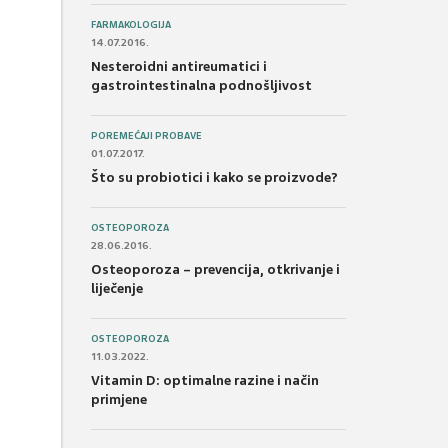
FARMAKOLOGIJA
14.07.2016.
Nesteroidni antireumatici i
gastrointestinalna podnošljivost
POREMEĆAJI PROBAVE
01.07.2017.
Što su probiotici i kako se proizvode?
OSTEOPOROZA
28.06.2016.
Osteoporoza – prevencija, otkrivanje i
liječenje
OSTEOPOROZA
11.03.2022.
Vitamin D: optimalne razine i način
primjene