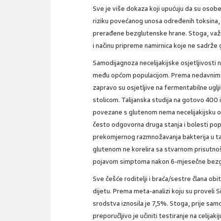
Sve je više dokaza koji upućuju da su osobe
riziku povećanog unosa određenih toksina,
prerađene bezglutenske hrane. Stoga, važno
i načinu pripreme namirnica koje ne sadrže 
Samodijagnoza necelijakijske osjetljivosti 
među općom populacijom. Prema nedavnim is
zapravo su osjetljive na fermentabilne uglj
stolicom. Talijanska studija na gotovo 400 i
povezane s glutenom nema necelijakijsku osje
često odgovorna druga stanja i bolesti poput
prekomjernog razmnožavanja bakterija u ta
glutenom ne korelira sa stvarnom prisutnošć
pojavom simptoma nakon 6-mjesečne bezgluten
Sve češće roditelji i braća/sestre člana obit
dijetu. Prema meta-analizi koju su proveli S
srodstva iznosila je 7,5%. Stoga, prije samo
preporučljivo je učiniti testiranje na celijakij