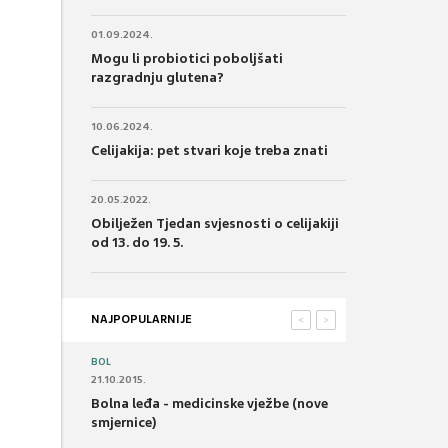
01.09.2024.
Mogu li probiotici poboljšati
razgradnju glutena?
10.06.2024.
Celijakija: pet stvari koje treba znati
20.05.2022.
Obilježen Tjedan svjesnosti o celijakiji
od 13. do 19. 5.
NAJPOPULARNIJE
<
>
BOL
21.10.2015.
Bolna leđa - medicinske vježbe (nove
smjernice)