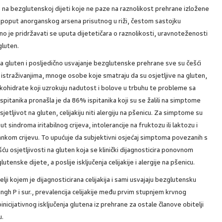
 na bezglutenskoj dijeti koje ne paze na raznolikost prehrane izložene
 poput anorganskog arsena prisutnog u riži, čestom sastojku
 je pridržavati se uputa dijetetičara o raznolikosti, uravnoteženosti
gluten.
na gluten i posljedično usvajanje bezglutenske prehrane sve su češći
traživanjima, mnoge osobe koje smatraju da su osjetljive na gluten,
ikohidrate koji uzrokuju nadutost i bolove u trbuhu te probleme sa
spitanika pronašla je da 86% ispitanika koji su se žalili na simptome
tljivot na gluten, celijakiju niti alergiju na pšenicu. Za simptome su
 sindroma iritabilnog crijeva, intolerancije na fruktozu ili laktozu i
nkom crijevu. To upućuje da subjektivni osjećaj simptoma povezanih s
u osjetljivosti na gluten koja se klinički dijagnosticira ponovnom
ske dijete, a poslije isključenja celijakije i alergije na pšenicu.
elji kojem je dijagnosticirana celijakija i sami usvajaju bezglutensku
ingh P i sur., prevalencija celijakije među prvim stupnjem krvnog
inicijativnog isključenja glutena iz prehrane za ostale članove obitelji
u.