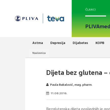
ČLANCI
PLIVAmed
Astma
Depresija
Dijabetes
KOPB
Naslovnica
Dijeta bez glutena – 
Paula Bakalović, mag. pharm.
11.08.2016.
Bezglutenska dijeta posljednjih je go