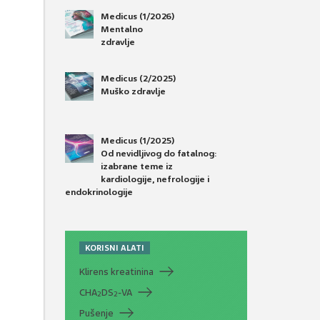
Medicus (1/2026)
Mentalno
zdravlje
Medicus (2/2025)
Muško zdravlje
Medicus (1/2025)
Od nevidljivog do fatalnog:
izabrane teme iz
kardiologije, nefrologije i
endokrinologije
KORISNI ALATI
Klirens kreatinina
CHA
DS
-VA
2
2
Pušenje