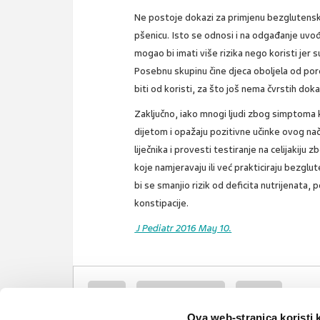
Ne postoje dokazi za primjenu bezglutenske 
pšenicu. Isto se odnosi i na odgađanje uvo
mogao bi imati više rizika nego koristi jer 
Posebnu skupinu čine djeca oboljela od po
biti od koristi, za što još nema čvrstih doka
Zaključno, iako mnogi ljudi zbog simptoma
dijetom i opažaju pozitivne učinke ovog nači
liječnika i provesti testiranje na celijaki
koje namjeravaju ili već prakticiraju bezgl
bi se smanjio
rizik od deficita nutrijenata,
konstipacije.
J Pediatr 2016 May 10.
gluten
bezglutenska dijeta
celijakija
Ova web-stranica koristi 
necelijakijska osjetljivost na gluten
alergija na pšenicu