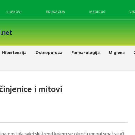
LIJEKOVI
EDUKACIJA
MEDICUS
VI
.net
Hipertenzija
Osteoporoza
Farmakologija
Migrena
činjenice i mitovi
dina postala svjetski trend kojem se okreću mnogi smatrajući