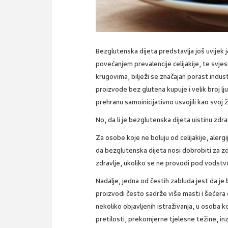
Bezglutenska dijeta predstavlja još uvijek je
povećanjem prevalencije celijakije, te svj
krugovima, bilježi se značajan porast indus
proizvode bez glutena kupuje i velik broj lju
prehranu samoinicijativno usvojili kao svoj ži
No, da li je bezglutenska dijeta uistinu zdravi
Za osobe koje ne boluju od celijakije, alergi
da bezglutenska dijeta nosi dobrobiti za zd
zdravlje, ukoliko se ne provodi pod vodstvom
Nadalje, jedna od čestih zabluda jest da je
proizvodi često sadrže više masti i šećera
nekoliko objavljenih istraživanja, u osoba
pretilosti, prekomjerne tjelesne težine, in