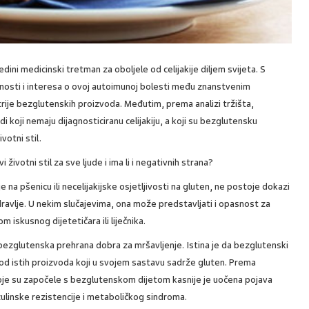
dini medicinski tretman za oboljele od celijakije diljem svijeta. S
esnosti i interesa o ovoj autoimunoj bolesti među znanstvenim
trije bezglutenskih proizvoda. Međutim, prema analizi tržišta,
di koji nemaju dijagnosticiranu celijakiju, a koji su bezglutensku
votni stil.
 životni stil za sve ljude i ima li i negativnih strana?
je na pšenicu ili necelijakijske osjetljivosti na gluten, ne postoje dokazi
ravlje. U nekim slučajevima, ona može predstavljati i opasnost za
 iskusnog dijetetičara ili liječnika.
 bezglutenska prehrana dobra za mršavljenje. Istina je da bezglutenski
 od istih proizvoda koji u svojem sastavu sadrže gluten. Prema
 koje su započele s bezglutenskom dijetom kasnije je uočena pojava
zulinske rezistencije i metaboličkog sindroma.