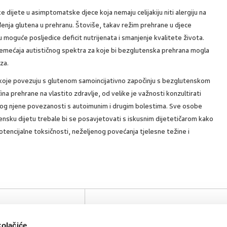
dijete u asimptomatske djece koja nemaju celijakiju niti alergiju na
đenja glutena u prehranu. Štoviše, takav režim prehrane u djece
su moguće posljedice deficit nutrijenata i smanjenje kvalitete života.
remećaja autističnog spektra za koje bi bezglutenska prehrana mogla
za.
 koje povezuju s glutenom samoincijativno započinju s bezglutenskom
na prehrane na vlastito zdravlje, od velike je važnosti konzultirati
ju zbog njene povezanosti s autoimunim i drugim bolestima. Sve osobe
utensku dijetu trebale bi se posavjetovati s iskusnim dijetetičarom kako
 potencijalne toksičnosti, neželjenog povećanja tjelesne težine i
SVIĐA
POVRA
0
MI SE
NA
kolačiće