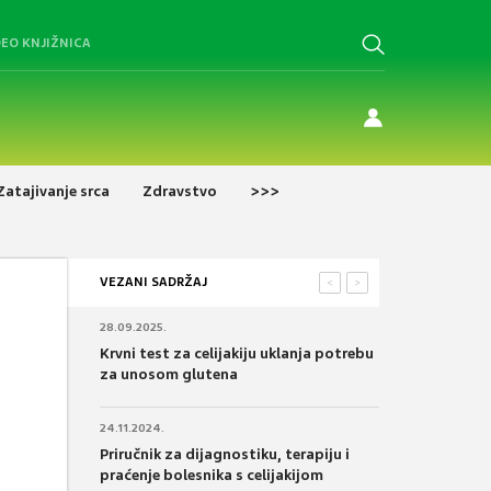
DEO KNJIŽNICA
Zatajivanje srca
Zdravstvo
>>>
VEZANI SADRŽAJ
<
>
28.09.2025.
Krvni test za celijakiju uklanja potrebu
za unosom glutena
24.11.2024.
Priručnik za dijagnostiku, terapiju i
praćenje bolesnika s celijakijom