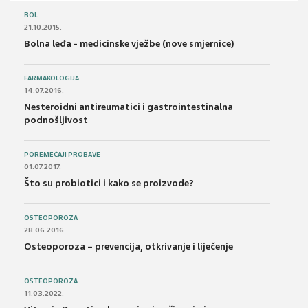
BOL
21.10.2015.
Bolna leđa - medicinske vježbe (nove smjernice)
FARMAKOLOGIJA
14.07.2016.
Nesteroidni antireumatici i gastrointestinalna
podnošljivost
POREMEĆAJI PROBAVE
01.07.2017.
Što su probiotici i kako se proizvode?
OSTEOPOROZA
28.06.2016.
Osteoporoza – prevencija, otkrivanje i liječenje
OSTEOPOROZA
11.03.2022.