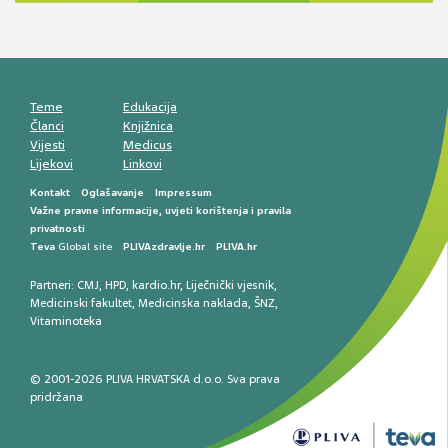
smetnji do rane onkološke dijagnostike
Mentalno zdravlje muškaraca: skriveni rizici i
kliničke posljedice
Životni stil i kardiovaskularno zdravlje
muškaraca
Teme
Edukacija
Članci
Knjižnica
Vijesti
Medicus
Lijekovi
Linkovi
Kontakt
Oglašavanje
Impressum
Važne pravne informacije, uvjeti korištenja i pravila
privatnosti
Teva
Global site
PLIVAzdravlje.hr
PLIVA.hr
Partneri:
CMJ
,
HPD
,
kardio.hr
,
Liječnički vjesnik
,
Medicinski fakultet
,
Medicinska naklada
,
ŠNZ
,
Vitaminoteka
© 2001-2026 PLIVA HRVATSKA d.o.o. Sva prava
pridržana