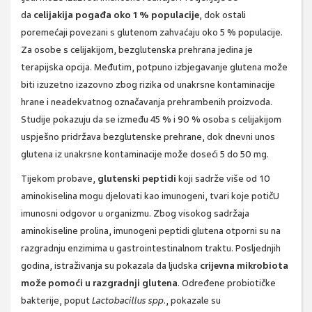
da
celijakija pogađa oko 1 % populacije
, dok ostali
poremećaji povezani s glutenom zahvaćaju oko 5 % populacije.
Za osobe s celijakijom, bezglutenska prehrana jedina je
terapijska opcija. Međutim, potpuno izbjegavanje glutena može
biti izuzetno izazovno zbog rizika od unakrsne kontaminacije
hrane i neadekvatnog označavanja prehrambenih proizvoda.
Studije pokazuju da se između 45 % i 90 % osoba s celijakijom
uspješno pridržava bezglutenske prehrane, dok dnevni unos
glutena iz unakrsne kontaminacije može doseći 5 do 50 mg.
Tijekom probave,
glutenski peptidi
koji sadrže više od 10
aminokiselina mogu djelovati kao imunogeni, tvari koje potičU
imunosni odgovor u organizmu. Zbog visokog sadržaja
aminokiseline prolina, imunogeni peptidi glutena otporni su na
razgradnju enzimima u gastrointestinalnom traktu. Posljednjih
godina, istraživanja su pokazala da ljudska
crijevna mikrobiota
može pomoći u razgradnji glutena
. Određene probiotičke
bakterije, poput
Lactobacillus spp
., pokazale su