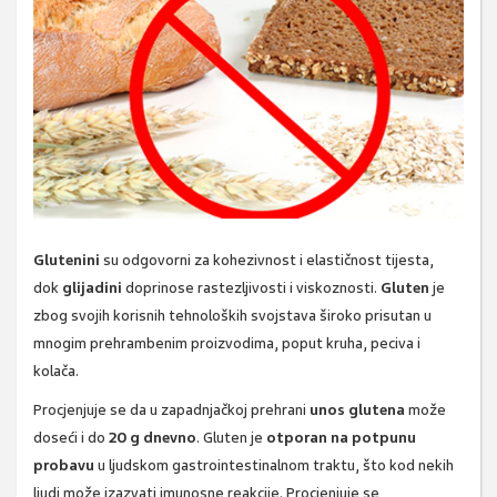
Glutenini
su odgovorni za kohezivnost i elastičnost tijesta,
dok
glijadini
doprinose rastezljivosti i viskoznosti.
Gluten
je
zbog svojih korisnih tehnoloških svojstava široko prisutan u
mnogim prehrambenim proizvodima, poput kruha, peciva i
kolača.
Procjenjuje se da u zapadnjačkoj prehrani
unos glutena
može
doseći i do
20 g dnevno
. Gluten je
otporan na potpunu
probavu
u ljudskom gastrointestinalnom traktu, što kod nekih
ljudi može izazvati imunosne reakcije. Procjenjuje se