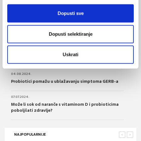
glutena
Dopusti sve
24.11.2024.
Priručnik za dijagnostiku, terapiju i praćenje
bolesnika s celijakijom
Dopusti selektiranje
16.11.2024.
Psihobiotici za popravak raspoloženja i duševnog
Uskrati
zdravlja
04.08.2024.
Probiotici pomažu u ublažavanju simptoma GERB-a
07.07.2024.
Može li sok od naranče s vitaminom D i probioticima
poboljšati zdravlje?
NAJPOPULARNIJE
<
>