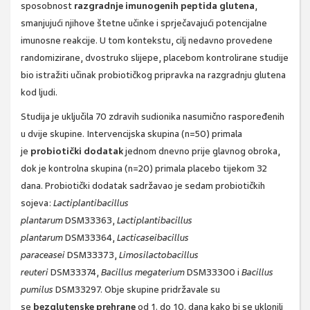
sposobnost
razgradnje imunogenih peptida glutena
,
smanjujući njihove štetne učinke i sprječavajući potencijalne
imunosne reakcije. U tom kontekstu, cilj nedavno provedene
randomizirane, dvostruko slijepe, placebom kontrolirane studije
bio istražiti učinak probiotičkog pripravka na razgradnju glutena
kod ljudi.
Studija je uključila 70 zdravih sudionika nasumično raspoređenih
u dvije skupine. Intervencijska skupina (n=50) primala
je
probiotički dodatak
jednom dnevno prije glavnog obroka,
dok je kontrolna skupina (n=20) primala placebo tijekom 32
dana. Probiotički dodatak sadržavao je sedam probiotičkih
sojeva:
Lactiplantibacillus
plantarum
DSM33363,
Lactiplantibacillus
plantarum
DSM33364,
Lacticaseibacillus
paraceasei
DSM33373,
Limosilactobacillus
reuteri
DSM33374,
Bacillus megaterium
DSM33300 i
Bacillus
pumilus
DSM33297. Obje skupine pridržavale su
se
bezglutenske prehrane
od 1. do 10. dana kako bi se uklonili