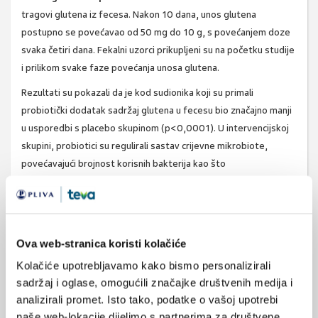
tragovi glutena iz fecesa. Nakon 10 dana, unos glutena
postupno se povećavao od 50 mg do 10 g, s povećanjem doze
svaka četiri dana. Fekalni uzorci prikupljeni su na početku studije
i prilikom svake faze povećanja unosa glutena.
Rezultati su pokazali da je kod sudionika koji su primali
probiotički dodatak sadržaj glutena u fecesu bio značajno manji
u usporedbi s placebo skupinom (p<0,0001). U intervencijskoj
skupini, probiotici su regulirali sastav crijevne mikrobiote,
povećavajući brojnost korisnih bakterija kao što
su
Lactobacillus
i
Bifidobacterium
.
Nadalje, probiotici su doveli do
promjena u koncentracijama
mikrobnih metabolita
, poput indola i fenola, koji utječu na
imunosni odgovor i opće zdravlje crijeva. Znanstvenici zaključuju
Ova web-stranica koristi kolačiće
da
određeni sojevi probiotika mogu poboljšati probavu
Kolačiće upotrebljavamo kako bismo personalizirali
glutena
te podržati zdravlje crijevne mikrobiote. Daljnje studije
sadržaj i oglase, omogućili značajke društvenih medija i
trebale bi istražiti učinkovitost probiotika u različitim
analizirali promet. Isto tako, podatke o vašoj upotrebi
populacijama, uključujući osobe s celijakijom.
naše web-lokacije dijelimo s partnerima za društvene