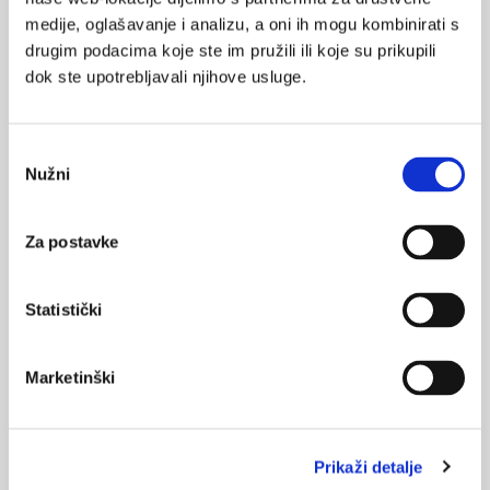
medije, oglašavanje i analizu, a oni ih mogu kombinirati s
Izvor:
Vitamini.hr
drugim podacima koje ste im pružili ili koje su prikupili
dok ste upotrebljavali njihove usluge.
gluten
SVIĐA
Odabir
MI SE
glutenska enteropatija
Nužni
pristanka
1
celijakija
probiotici
POVRATAK
Za postavke
NA VRH
probava
Statistički
Marketinški
VEZANI SADRŽAJ
<
>
28.09.2025.
Prikaži detalje
Krvni test za celijakiju uklanja potrebu za unosom