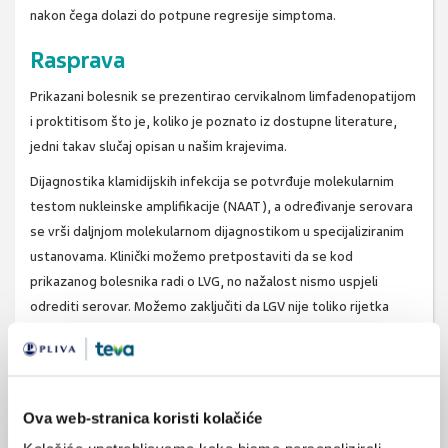
nakon čega dolazi do potpune regresije simptoma.
Rasprava
Prikazani bolesnik se prezentirao cervikalnom limfadenopatijom
i proktitisom što je, koliko je poznato iz dostupne literature,
jedni takav slučaj opisan u našim krajevima.
Dijagnostika klamidijskih infekcija se potvrđuje molekularnim
testom nukleinske amplifikacije (NAAT), a određivanje serovara
se vrši daljnjom molekularnom dijagnostikom u specijaliziranim
ustanovama. Klinički možemo pretpostaviti da se kod
prikazanog bolesnika radi o LVG, no nažalost nismo uspjeli
odrediti serovar. Možemo zaključiti da LGV nije toliko rijetka
bolest kako se misli te da na nju treba sumnjati kod svakog
bolesnika s proktitisom i limfadenitisom, pogotovo ako se radi
o HIV pozitivnim bolesnicima.
Ova web-stranica koristi kolačiće
Martina Vargović, Šime Zekan, Snježana Židovec Lepej,