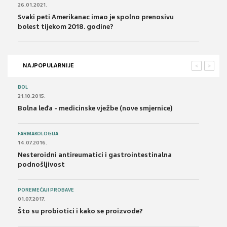
26.01.2021.
Svaki peti Amerikanac imao je spolno prenosivu
bolest tijekom 2018. godine?
NAJPOPULARNIJE
<
>
BOL
21.10.2015.
Bolna leđa - medicinske vježbe (nove smjernice)
FARMAKOLOGIJA
14.07.2016.
Nesteroidni antireumatici i gastrointestinalna
podnošljivost
POREMEĆAJI PROBAVE
01.07.2017.
Što su probiotici i kako se proizvode?