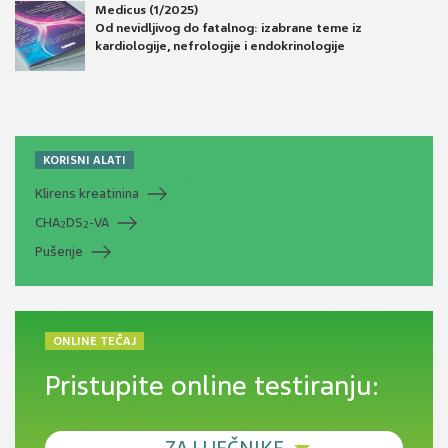
Medicus (1/2025)
Od nevidljivog do fatalnog: izabrane teme iz
kardiologije, nefrologije i endokrinologije
KORISNI ALATI
Klirens kreatinina
CHA
DS
-VA
2
2
Pušenje
ONLINE TEČAJ
Pristupite online testiranju: