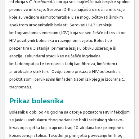
Infekcija s
C. trachomatis
ubraja se u najčešće bakterijske spolno
prenosive infekcije. Serovari D-K su najčešći uzročnici infekcija
koje su većinom asimptomatske ili se mogu očitovati širokim
spektrom urogenitalnih bolesti. Serovari L1-L3 uzrokuju
limfogranuloma venereum (LGV) koja se sve češće otkriva kod
HIV pozitivnih bolesnika u razvijenom svijetu. Bolest se
prezentira u 3 stadija: primarna lezija u obliku ulceracije ili
erozije, sekundarni stadij kao najčešće ingvinalna
limfadenopatija te tercijarni stadij kao fibroza, limfedem i
anorektalne strikture. Ovdje ćemo prikazati HIV bolesnika s
proktitisom i cervikalnim limfadenitisom iz kojeg je izolirana
C.
trachomatis.
Prikaz bolesnika
Bolesnik u dobi od 48 godina sa otprije poznatom HIV infekcijom
se javio u ambulantu zbog perianalne boli i rektalnog sluzavo-
krvavog iscjetka koji traju unatrag 10-ak dana bez promjene u
konzistenciji stolice. Također je primijetio povećanje limfnog