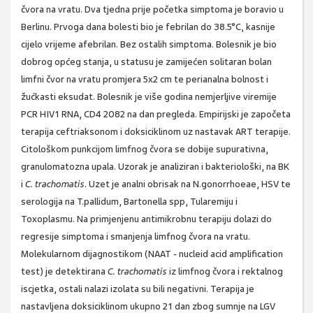
čvora na vratu. Dva tjedna prije početka simptoma je boravio u
Berlinu. Prvoga dana bolesti bio je febrilan do 38.5°C, kasnije
cijelo vrijeme afebrilan. Bez ostalih simptoma. Bolesnik je bio
dobrog općeg stanja, u statusu je zamijećen solitaran bolan
limfni čvor na vratu promjera 5x2 cm te perianalna bolnost i
žućkasti eksudat. Bolesnik je više godina nemjerljive viremije
PCR HIV1 RNA, CD4 2082 na dan pregleda. Empirijski je započeta
terapija ceftriaksonom i doksiciklinom uz nastavak ART terapije.
Citološkom punkcijom limfnog čvora se dobije supurativna,
granulomatozna upala. Uzorak je analiziran i bakteriološki, na BK
i
C. trachomatis
. Uzet je analni obrisak na N.gonorrhoeae, HSV te
serologija na T.pallidum, Bartonella spp, Tularemiju i
Toxoplasmu. Na primjenjenu antimikrobnu terapiju dolazi do
regresije simptoma i smanjenja limfnog čvora na vratu.
Molekularnom dijagnostikom (NAAT - nucleid acid amplification
test) je detektirana
C. trachomatis
iz limfnog čvora i rektalnog
iscjetka, ostali nalazi izolata su bili negativni. Terapija je
nastavljena doksiciklinom ukupno 21 dan zbog sumnje na LGV