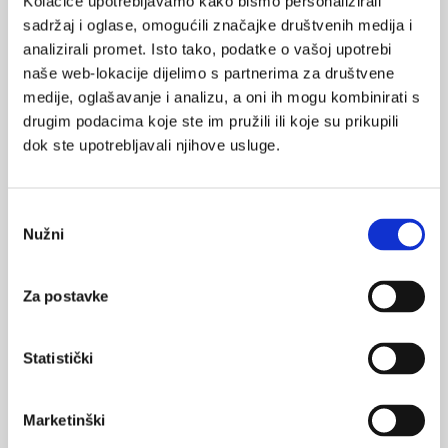
Josip Begovac
Kolačiće upotrebljavamo kako bismo personalizirali
sadržaj i oglase, omogućili značajke društvenih medija i
Predavanje održano na
7. hrvatskom kongresu o urogenitalnim i
analizirali promet. Isto tako, podatke o vašoj upotrebi
spolno prenosivim infekcijama s međunarodnim sudjelovanjem,
naše web-lokacije dijelimo s partnerima za društvene
Opatija, svibanj, 2015.
medije, oglašavanje i analizu, a oni ih mogu kombinirati s
drugim podacima koje ste im pružili ili koje su prikupili
dok ste upotrebljavali njihove usluge.
cervikalni limfadenitis
chlamydia trachomatis
Odabir
Nužni
SVIĐA
pristanka
chlamydia
klamidija
MI SE
0
doksiciklin
Za postavke
POVRATAK
spolno prenosive infekcije
NA VRH
Statistički
spolno prenosive bolesti
hiv
aids
proktitis
Marketinški