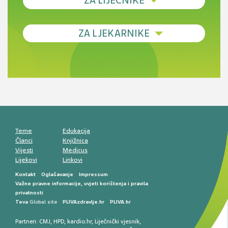
ZA LIJEČNIKE
Debljina - od prevencije do personalizirane
ZA LJEKARNIKE
terapije
Novi pogled na migrenu: komorbiditeti, spolne
razlike i nove terapije
Antikoagulansi u ljekarničkoj praksi –
komunikacija, adherencija i sigurnost
Muško urološko zdravlje: od funkcionalnih
smetnji do rane onkološke dijagnostike
Mentalno zdravlje muškaraca: skriveni rizici i
kliničke posljedice
Životni stil i kardiovaskularno zdravlje
muškaraca
Teme
Edukacija
Članci
Knjižnica
Vijesti
Medicus
Lijekovi
Linkovi
Kontakt
Oglašavanje
Impressum
Važne pravne informacije, uvjeti korištenja i pravila
privatnosti
Teva
Global site
PLIVAzdravlje.hr
PLIVA.hr
Partneri:
CMJ
,
HPD
,
kardio.hr
,
Liječnički vjesnik
,