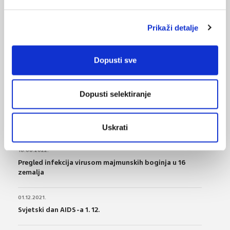
Prikaži detalje
VEZANI SADRŽAJ
<
>
Dopusti sve
05.04.2025.
Liječenje klamidije i gonoreje u primarnoj zaštiti
prema smjernicama?
Dopusti selektiranje
22.11.2023.
Europski tjedan testiranja na HIV i 7 SPI
Uskrati
18.08.2022.
Pregled infekcija virusom majmunskih boginja u 16
zemalja
01.12.2021.
Svjetski dan AIDS-a 1. 12.