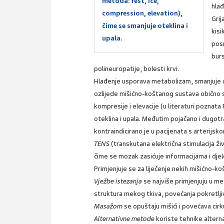
metoda: rest, ice,
hlađ
compression, elevation),
Grij
čime se smanjuje oteklina i
kisi
upala.
posr
burs
polineuropatije, bolesti krvi.
Hlađenje usporava metabolizam, smanjuje up
ozlijede mišićno-koštanog sustava obično se
kompresije i elevacije (u literaturi poznat
oteklina i upala. Međutim pojačano i dugotr
kontraindicirano je u pacijenata s arterijsko
TENS
(transkutana električna stimulacija ži
čime se mozak zasićuje informacijama i djel
Primjenjuje se za liječenje nekih mišićno-ko
Vježbe istezanja
se najviše primjenjuju u met
struktura mekog tkiva, povećanja pokretljiv
Masažom
se opuštaju mišići i povećava cirku
Alternativne metode
koriste tehnike altern