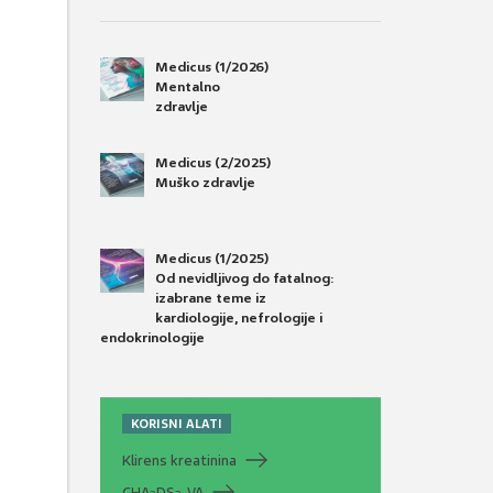
Medicus (1/2026)
Mentalno
zdravlje
Medicus (2/2025)
Muško zdravlje
Medicus (1/2025)
Od nevidljivog do fatalnog:
izabrane teme iz
kardiologije, nefrologije i
endokrinologije
KORISNI ALATI
Klirens kreatinina
CHA
DS
-VA