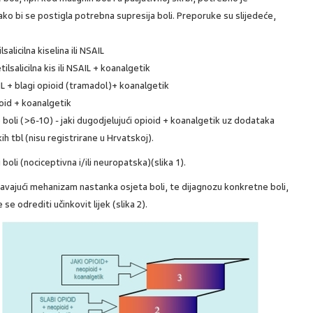
ako bi se postigla potrebna supresija boli. Preporuke su slijedeće,
alicilna kiselina ili NSAIL
ilsalicilna kis ili NSAIL + koanalgetik
IL + blagi opioid (tramadol)+ koanalgetik
ioid + koanalgetik
 boli (>6-10) - jaki dugodjelujući opioid + koanalgetik uz dodataka
ih tbl (nisu registrirane u Hrvatskoj).
boli (nociceptivna i/ili neuropatska)(slika 1).
avajući mehanizam nastanka osjeta boli, te dijagnozu konkretne boli,
se odrediti učinkovit lijek (slika 2).