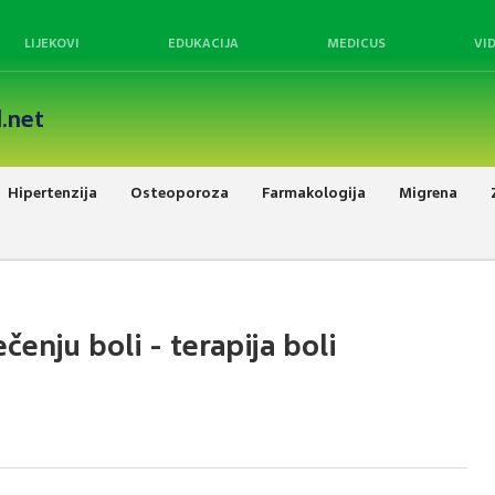
LIJEKOVI
EDUKACIJA
MEDICUS
VI
.net
Hipertenzija
Osteoporoza
Farmakologija
Migrena
ečenju boli - terapija boli