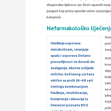
zlouporabe lijekova i po život opasnih nusp
pacijent koji prima opioide umire od poslje
kokainom.
Nefarmakološko liječenj
Ovi
Hlađenje usporava
pri
metabolizam, smanjuje
ter
upalu i usporava živčanu
Psi
provodljivost te dovodi do
kron
analgezije. Akutne ozlijede
depr
mišićno-koštanog sustava
bole
obično se prvih 24-48 sati
sam
tretiraju kombinacijom
se u
hlađenja, imobilizacije,
bihe
kompresije i elevacije (u
Fizi
literaturi poznata RICE
pokr