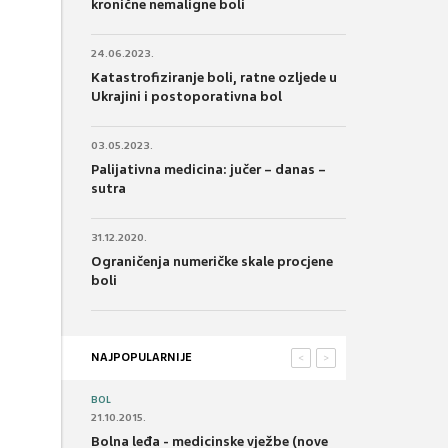
kronične nemaligne boli
24.06.2023.
Katastrofiziranje boli, ratne ozljede u
Ukrajini i postoporativna bol
03.05.2023.
Palijativna medicina: jučer – danas –
sutra
31.12.2020.
Ograničenja numeričke skale procjene
boli
NAJPOPULARNIJE
<
>
BOL
21.10.2015.
Bolna leđa - medicinske vježbe (nove