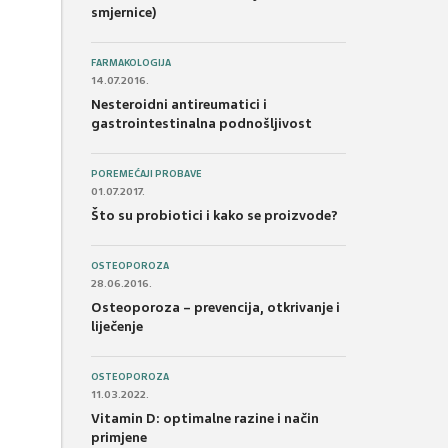
smjernice)
FARMAKOLOGIJA
14.07.2016.
Nesteroidni antireumatici i
gastrointestinalna podnošljivost
POREMEĆAJI PROBAVE
01.07.2017.
Što su probiotici i kako se proizvode?
OSTEOPOROZA
28.06.2016.
Osteoporoza – prevencija, otkrivanje i
liječenje
OSTEOPOROZA
11.03.2022.
Vitamin D: optimalne razine i način
primjene