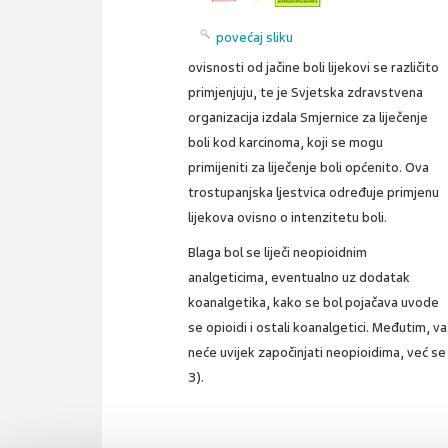
povećaj sliku
ovisnosti od jačine boli lijekovi se različito
primjenjuju, te je Svjetska zdravstvena
organizacija izdala Smjernice za liječenje
boli kod karcinoma, koji se mogu
primijeniti za liječenje boli općenito. Ova
trostupanjska ljestvica određuje primjenu
lijekova ovisno o intenzitetu boli.
Blaga bol se liječi neopioidnim
analgeticima, eventualno uz dodatak
koanalgetika, kako se bol pojačava uvode
se opioidi i ostali koanalgetici. Međutim, va
neće uvijek započinjati neopioidima, već se
3).