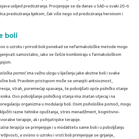
ojava uslijed predoziranja. Procjenjuje se da danas u SAD-u svaki 20-ti
dica predoziranja lijekom, čak više nego od predoziranja heroinom i
e boli
sno o uzroku i prirodi boli ponekad se nefarmakološke metode mogu
mjenjivati samostalno, iako se češće kombiniraju s farmakološkom
apijom.
hološka pomoć
ima važnu ulogu u liječenju jake akutne boli i svake
ične boli. Pravilnim pristupom može se umanjiti anksioznost,
esija, strah, poremećaji spavanja, te poboljšati opće psihičko stanje
snika. Ovo poboljšanje psihičkog stanja ima znatan utjecaj i na
oregulaciju organizma u modulaciji boli. Osim psihološke pomoći, mogu
ključiti razne tehnike opuštanja, stres menadžment, kognitivno-
vioralne terapije, ali i psihijatrijske terapije.
kalna terapija
se primjenjuje i u modalitetu same boli i u poboljšanju
etljivosti, a ovisno o uzroku i vrsti boli primjenjuje se grijanje,