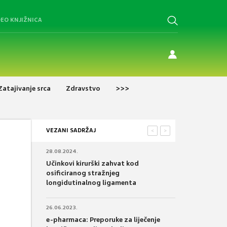
DEO KNJIŽNICA
Zatajivanje srca
Zdravstvo
>>>
VEZANI SADRŽAJ
<
>
28.08.2024.
Učinkovi kirurški zahvat kod
osificiranog stražnjeg
longidutinalnog ligamenta
26.06.2023.
e-pharmaca: Preporuke za liječenje