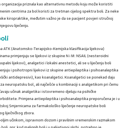
 organizacija priznala kao alternativnu metodu koju može koristiti
enim centrima za bol koristi za tretman cijelog spektra boli. Za neke
nike kiropraktike, međutim važno je da se pacijent povjeri stručnoj
njegovu liječenju.
oli
a ATK (Anatomsko-Terapijsko-Kemijska klasifikacija lijekova)
nama primjenjuju se lijekovi iz skupine N i M: NSAIL (nesteroidni
upalni lijekovi), analgetici i lokalni anestetici, ali se u liječenju boli
enjuju i psihotropni lijekovi iz skupine antiepileptika i psihoanaleptika
iklički antidepresivi), kao koanalgetici. Koanalgetici se ponekad daju
 za neuropatsku bol, ali najčešće u kombinaciji s analgetikom pri čemu
avaju učinak analgetika i istovremeno djeluju na psihičke
rbiditete. Primjena antiepileptika i psihoanaleptika preporučena je i u
tskoj Smjernicama za farmakološko liječenje neuropatske boli
og liječničkog zbora.
s najboljim učinkom, ispravnom dozom i pravilnim vremenskim razmakom
oli, npr. kod malignih boli i u palijativnoj skrbi, potrebno je