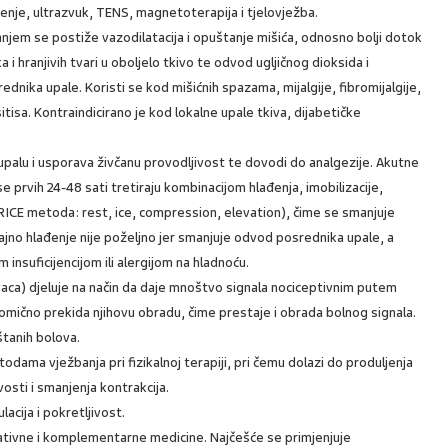
enje, ultrazvuk, TENS, magnetoterapija i tjelovježba.
anjem se postiže vazodilatacija i opuštanje mišića, odnosno bolji dotok
ka i hranjivih tvari u oboljelo tkivo te odvod ugljičnog dioksida i
ednika upale. Koristi se kod mišićnih spazama, mijalgije, fibromijalgije,
itisa. Kontraindicirano je kod lokalne upale tkiva, dijabetičke
alu i usporava živčanu provodljivost te dovodi do analgezije. Akutne
 prvih 24-48 sati tretiraju kombinacijom hlađenja, imobilizacije,
a RICE metoda: rest, ice, compression, elevation), čime se smanjuje
ajno hlađenje nije poželjno jer smanjuje odvod posrednika upale, a
m insuficijencijom ili alergijom na hladnoću.
vaca) djeluje na način da daje mnoštvo signala nociceptivnim putem
omično prekida njihovu obradu, čime prestaje i obrada bolnog signala.
štanih bolova.
odama vježbanja pri fizikalnoj terapiji, pri čemu dolazi do produljenja
osti i smanjenja kontrakcija.
lacija i pokretljivost.
ativne i komplementarne medicine. Najčešće se primjenjuje