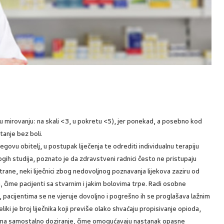
r. u mirovanju: na skali <3, u pokretu <5), jer ponekad, a posebno kod
stanje bez boli.
njegovu obitelj, u postupak liječenja te odrediti individualnu terapiju
gih studija, poznato je da zdravstveni radnici često ne pristupaju
trane, neki liječnici zbog nedovoljnog poznavanja lijekova zaziru od
a, čime pacijenti sa stvarnim i jakim bolovima trpe. Radi osobne
t, pacijentima se ne vjeruje dovoljno i pogrešno ih se proglašava lažnim
ki je broj liječnika koji previše olako shvaćaju propisivanje opioda,
tima samostalno doziranje, čime omogućavaju nastanak opasne