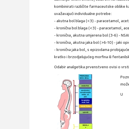
kombinirati različite farmaceutske oblike k
uvažavajući individualne potrebe:
- akutna bol blaga (<3) - paracetamol, acetils
- kronična bol blaga (<3) - paracetamol, acet
- kronična, akutna umjerena bol (3-6) - NSA
- kronična, akutna jaka bol (>6-10) - jaki op
- kronična jaka bol, s epizodama probijajuće
kratko i brzodjelujućeg morfina ili fentanilsk
Odabir analgetika prvenstveno ovisi o vrsti 
Pozn
može 
U