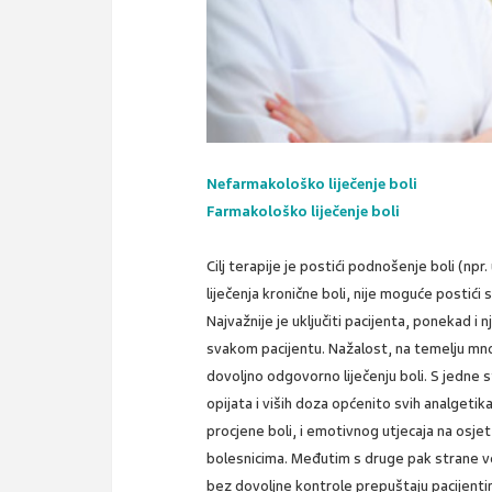
Nefarmakološko liječenje boli
Farmakološko liječenje boli
Cilj terapije je postići podnošenje boli (np
liječenja kronične boli, nije moguće postići 
Najvažnije je uključiti pacijenta, ponekad i 
svakom pacijentu. Nažalost, na temelju mno
dovoljno odgovorno liječenju boli. S jedne s
opijata i viših doza općenito svih analgetik
procjene boli, i emotivnog utjecaja na osje
bolesnicima. Međutim s druge pak strane veli
bez dovoljne kontrole prepuštaju pacijen