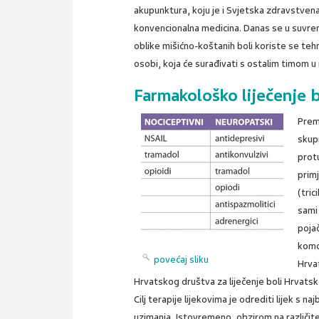
akupunktura, koju je i Svjetska zdravstvena
konvencionalna medicina. Danas se u suvrem
oblike mišićno-koštanih boli koriste se teh
osobi, koja će surađivati s ostalim timom u 
Farmakološko liječenje b
Prem
skupi
protu
primj
(tric
sami
pojač
komo
povećaj sliku
Hrva
Hrvatskog društva za liječenje boli Hrvatsk
Cilj terapije lijekovima je odrediti lijek 
uzimanja. Istovremeno, obzirom na različite b