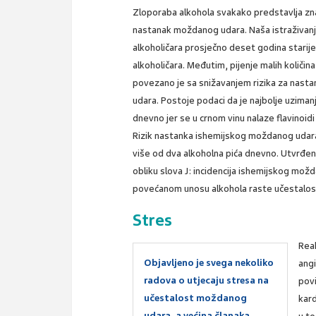
Zloporaba alkohola svakako predstavlja zna
nastanak moždanog udara. Naša istraživanja
alkoholičara prosječno deset godina starije
alkoholičara. Međutim, pijenje malih količin
povezano je sa snižavanjem rizika za nas
udara. Postoje podaci da je najbolje uziman
dnevno jer se u crnom vinu nalaze flavinoidi 
Rizik nastanka ishemijskog moždanog udara
više od dva alkoholna pića dnevno. Utvrđen
obliku slova J: incidencija ishemijskog možd
povećanom unosu alkohola raste učestalos
Stres
Reak
Objavljeno je svega nekoliko
angi
radova o utjecaju stresa na
povi
učestalost moždanog
kard
udara, a većina članaka