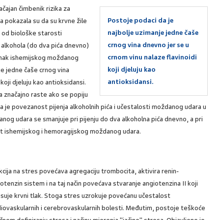
čajan čimbenik rizika za
Postoje podaci da je
 pokazala su da su krvne žile
najbolje uzimanje jedne čaše
 od biološke starosti
crnog vina dnevno jer se u
a alkohola (do dva pića dnevno)
crnom vinu nalaze flavinoidi
tanak ishemijskog moždanog
koji djeluju kao
je jedne čaše crnog vina
antioksidansi.
koji djeluju kao antioksidansi.
 značajno raste ako se popiju
a je povezanost pijenja alkoholnih pića i učestalosti moždanog udara u
anog udara se smanjuje pri pijenju do dva alkoholna pića dnevno, a pri
t ishemijskog i hemoragijskog moždanog udara.
cija na stres povećava agregaciju trombocita, aktivira renin-
otenzin sistem i na taj način povećava stvaranje angiotenzina II koji
suje krvni tlak. Stoga stres uzrokuje povećanu učestalost
iovaskularnih i cerebrovaskularnih bolesti. Međutim, postoje teškoće