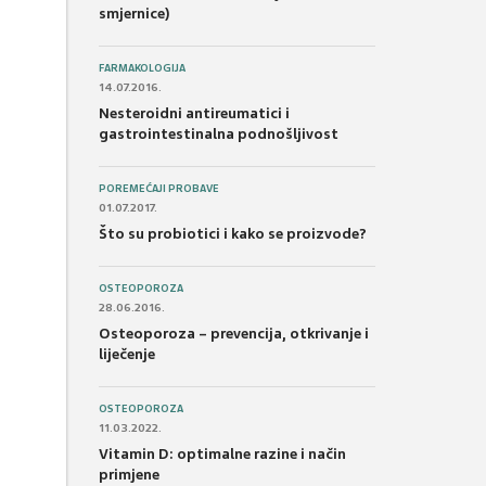
smjernice)
FARMAKOLOGIJA
14.07.2016.
Nesteroidni antireumatici i
gastrointestinalna podnošljivost
POREMEĆAJI PROBAVE
01.07.2017.
Što su probiotici i kako se proizvode?
OSTEOPOROZA
28.06.2016.
Osteoporoza – prevencija, otkrivanje i
liječenje
OSTEOPOROZA
11.03.2022.
Vitamin D: optimalne razine i način
primjene