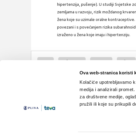
hipertenzija, pušenje). U studiji Svjetske 
zemljama u razvoju, rizik moždanog krvarenj
žena koje su uzimale oralne kontraceptive. 
povezani i s povećanjem rizika subarahnoida
izraženo u žena koje imaju i hipertenziju.
mozak
moždani udar
prevencija
pušenje
Ova web-stranica koristi 
alkohol
nezdrava prehrana
stres
droga
Kolačiće upotrebljavamo ka
medija i analizirali promet
za društvene medije, oglaš
pružili ili koje su prikupili
Teme
Edukacija
Članci
Knjižnica