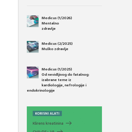
Medicus (1/2026)
Mentalno
zdravlje
Medicus (2/2025)
Muško zdravlje
Medicus (1/2025)
Od nevidljivog do fatalnog:
izabrane teme iz
kardiologije, nefrologije i
endokrinologije
KORISNI ALATI
Klirens kreatinina
CHA
DS
-VA