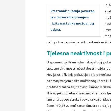
Puš
Prestanak pušenja povezan
anal
je s brzim smanjivanjem
mož
rizika nastanka moždanog
nas
udara.
Pre
mož
pet godina nepušenja rizik nastanka možda
Tjelesna neaktivnost i p
U spomenutoj Framinghamskoj studiji poka
tjelesne aktivnosti i učestalosti moždanog 
Novija istraživanja pokazuju da je povećan
sa smanjivanjem rizika moždanog udara i u ž
pretilosti značajan, neovisni čimbenik riz
Nije uvijek potrebno izračunavati indeks tj
izmjeriti opseg struka i bokova koji bi idea
žene i <0,95 za muškarce. Smatra se da je