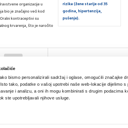
rizika (žene starije od 35
zdravstvene organizacije u
godina, hipertenzija,
a bio je značajno veći kod
pušenje).
Oralni kontraceptivi su
lnog krvarenja, što je naročito
pretilost
SVIĐA
POVRA
0
MI SE
NA
kolačiće
oralna kontracepcija
ko bismo personalizirali sadržaj i oglase, omogućili značajke d
. Isto tako, podatke o vašoj upotrebi naše web-lokacije dijelimo s
avanje i analizu, a oni ih mogu kombinirati s drugim podacima k
 dok ste upotrebljavali njihove usluge.
Kontakt
Oglašavanje
Impressum
Važne pravne informacije, 
Teva
Global site
PLIVAzdravlje.hr
PLIVA.hr