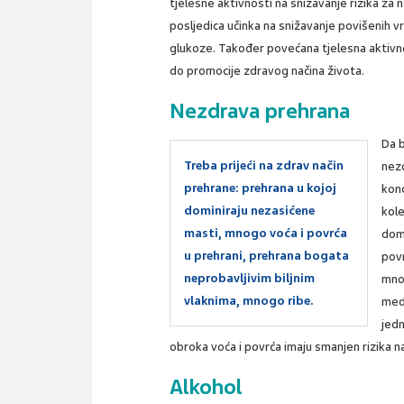
tjelesne aktivnosti na snižavanje rizika z
posljedica učinka na snižavanje povišenih vr
glukoze. Također povećana tjelesna aktivno
do promocije zdravog načina života.
Nezdrava prehrana
Da b
Treba prijeći na zdrav način
nez
prehrane: prehrana u kojoj
konc
dominiraju nezasićene
kole
masti, mnogo voća i povrća
domi
u prehrani, prehrana bogata
povr
neprobavljivim biljnim
mnog
vlaknima, mnogo ribe.
medi
jed
obroka voća i povrća imaju smanjen rizika
Alkohol