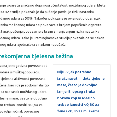
enje cigareta značajno doprinosi učestalosti moždanog udara. Meta
iza 32 studije pokazala je da pušenje povisuje rizik nastanka
danog udara za 50%. Također pokazana je ovisnost o dozi: rizik
tanka moždanog udara se povećava s brojem popušenih cigareta.
stanak pušenja povezan je s brzim smanjivanjem rizika nastanka
danog udara. Tako je Framinghamska studija pokazala da se nakon
nog udara izjednačava s rizikom nepušača.
rekomjerna tjelesna težina
zana je negativna povezanost
Nije uvijek potrebno
udara u muškoj populaciji.
izračunavati indeks tjelesne
a tjelesna aktivnost povezana
mase, često je dovoljno
ena, kao i da je abdominalni tip
izmjeriti opseg struka i
ika za nastanak moždanog udara.
bokova koji bi idealno
elesne mase, često je dovoljno
trebao iznositi <0,80 za
lno trebao iznositi <0,80 za
žene i <0,95 za muškarce.
 povoljan učinak povećane