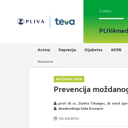
ČLANCI
PLIVAmed
Astma
Depresija
Dijabetes
KOPB
Naslovnica
MOŽDANI UDAR
Prevencija moždanog
prof. dr. sc. Zlatko Trkanjec, dr. med. spe
akademkinja Vida Demarin
30.09.2010.