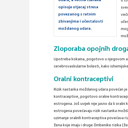
u to
opisuje utjecaj stresa
sve
povezanog s ratnim
veći
zbivanjima i učestalosti
učes
moždanog udara.
mog
mož
Zloporaba opojnih drog
Upotreba kokaina, pogotovo u njegovom al
cerebrovaskularne bolesti, kako ishemijske
Oralni kontraceptivi
Rizik nastanka moždanog udara povećan je 
kontraceptive, pogotovo oralne kontracep
estrogena. Još uvijek nije jasno da li oral
estrogena povećavaju rizik nastanka možd
uzimanje oralnih kontraceptiva povećava r
žena koje imaju i druge čimbenike rizika (že