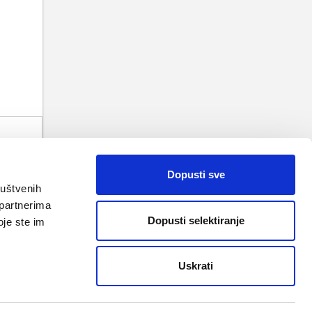
TAK
 VRH
Dopusti sve
ruštvenih
 partnerima
Dopusti selektiranje
oje ste im
Uskrati
uvjeti korištenja i pravila privatnosti