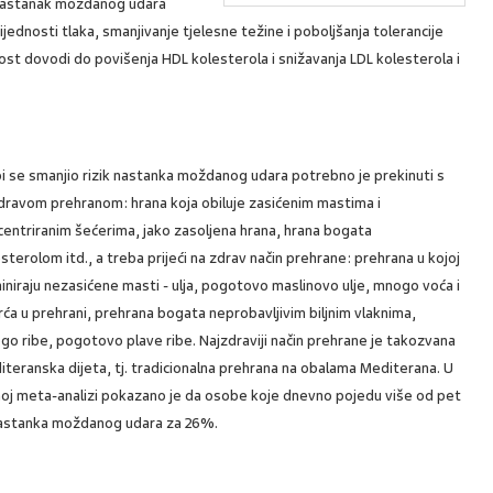
a nastanak moždanog udara
ijednosti tlaka, smanjivanje tjelesne težine i poboljšanja tolerancije
st dovodi do povišenja HDL kolesterola i snižavanja LDL kolesterola i
i se smanjio rizik nastanka moždanog udara potrebno je prekinuti s
dravom prehranom: hrana koja obiluje zasićenim mastima i
entriranim šećerima, jako zasoljena hrana, hrana bogata
sterolom itd., a treba prijeći na zdrav način prehrane: prehrana u kojoj
niraju nezasićene masti - ulja, pogotovo maslinovo ulje, mnogo voća i
ća u prehrani, prehrana bogata neprobavljivim biljnim vlaknima,
o ribe, pogotovo plave ribe. Najzdraviji način prehrane je takozvana
teranska dijeta, tj. tradicionalna prehrana na obalama Mediterana. U
noj meta-analizi pokazano je da osobe koje dnevno pojedu više od pet
 nastanka moždanog udara za 26%.