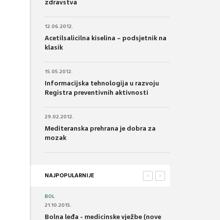
zdravstva
12.06.2012.
Acetilsalicilna kiselina – podsjetnik na
klasik
15.05.2012.
Informacijska tehnologija u razvoju
Registra preventivnih aktivnosti
29.02.2012.
Mediteranska prehrana je dobra za
mozak
NAJPOPULARNIJE
<
>
BOL
21.10.2015.
Bolna leđa - medicinske vježbe (nove