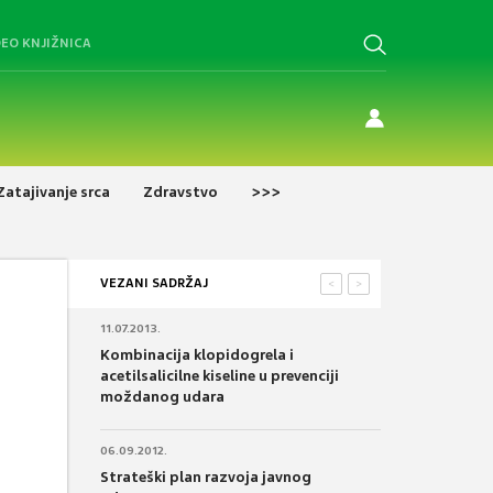
DEO KNJIŽNICA
Zatajivanje srca
Zdravstvo
>>>
VEZANI SADRŽAJ
<
>
11.07.2013.
Kombinacija klopidogrela i
acetilsalicilne kiseline u prevenciji
moždanog udara
06.09.2012.
Strateški plan razvoja javnog