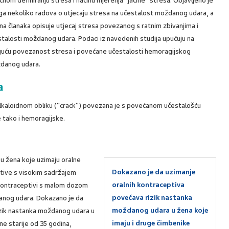
čnom definiranju stresa i načinu mjerenja "jačine" stresa. Objavljeno je
ga nekoliko radova o utjecaju stresa na učestalost moždanog udara, a
na članaka opisuje utjecaj stresa povezanog s ratnim zbivanjima i
talosti moždanog udara. Podaci iz navedenih studija upućuju na
uću povezanost stresa i povećane učestalosti hemoragijskog
danog udara.
a
kaloidnom obliku ("crack") povezana je s povećanom učestalošću
 tako i hemoragijske.
u žena koje uzimaju oralne
Dokazano je da uzimanje
tive s visokim sadržajem
oralnih kontraceptiva
ni kontraceptivi s malom dozom
povećava rizik nastanka
anog udara. Dokazano je da
moždanog udara u žena koje
izik nastanka moždanog udara u
imaju i druge čimbenike
ne starije od 35 godina,