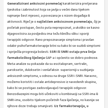
Generalizirani anksiozni poremećaj
karakterizira pretjerana
tjeskoba i zabrinutost koja se javlja u većini dana tijekom
najmanje šest mjeseci, a povezana je s nizom događaja ili
aktivnosti. Riječ je o
najčešćem anksioznom poremećaju
, čiji je
početak postupan, često puta neprepoznat, a ukoliko se kasno
dijagnosticira za posljedicu ima težu kliničku sliku i sporiji
terapijski odgovor. Rano prepoznavanje simptoma i pravilan
odabir psihofarmakoterapije bitni su kako bi se suzbili simptomi
i spriječila progresija bolesti.
SSRI ili SNRI ostaju prva linija
farmakološkog liječenja
GAP-a i općenito se dobro podnose.
Meta-analize su pokazale da su escitalopram, sertralin,
paroksetin, duloksetin i venlafaksin superiorniji u suzbijanju
anksioznih simptoma, u odnosu na druge SSRI i SNRI. Naravno,
možemo koristiti i ostale antidepresive iz navedenih skupina,
kako bi se postigao zadovoljavajući terapijski odgovor.
Benzodiazepini mogu biti učinkoviti u kombinaciji sa SSRI-ima ili
SNRI-ima, osobito tijekom početnih faza liječenja, no kasnije se
njihove doze trebaju smanjivati.
Uz farmakoterapiju, u