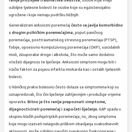
ranije proživjele traumatska iskustva
, osobe koje imaju
ozbiljne tjelesne bolesti te osobe koje su egzistencijalno
ugrožene i koje nemaju podršku bližnjih.
Generalizirani anksiozni poremećaj
često se javlja komorbidno
s drugim psihičkim poremećajima
, poput paničnog
poremećaja, posttraumatskog stresnog poremećaja (PTSP),
fobije, opsesivno-kompulzivnog poremećaja (OKP), suicidalnih
misli, zlouporabe droge i alkohola, što može samo dodatno
otežati dijagnozu te liječenje. Anksiozni simptomi mogu biti i
rizični faktori za pojavu infarkta miokarda kao i ostalih tjelesnih
bolesti.
U kliničkoj praksi bolesnici često dolaze sa simptomima koji su
uznapredovali, što čini liječenje zahtjevnijim i produžuje vrijeme
oporavka.
Bitno je što ranije prepoznati simptome,
dijagnosticirati poremećaj i započeti liječenje.
GAP spada u
skupinu blažih psihijatrijskih poremećaja, no, zbog simptoma
koje mogu izazvati nelagodu prilikom obavljanja svakodnevnih
aktivnosti, može ozbiljno narušiti sveukupno funkcioniranje i