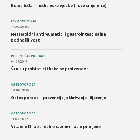
Bolna leđa - medicinske vježbe (nove smjernice)
FARMAKOLOGIJA
14.07.2016.
Nesteroidni antireumatici i gastrointestinalna
podnošljivost
POREMEĆAJI PROBAVE
01.07.2017.
Što su probiotici i kako se proizvode?
OSTEOPOROZA
28.06.2016.
Osteoporoza – prevencija, otkrivanje i liječenje
OSTEOPOROZA
11.03.2022.
Vitamin D: optimalne razine i način primjene