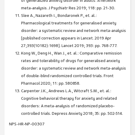
of generalized anxiety disorder in adults: A network
meta-analysis. J Psychiatr Res 2019; 118: pp. 21-30.
Slee A., Nazareth I., Bondaronek P., et. al.:
Pharmacological treatments for generalised anxiety
disorder: a systematic review and network meta-analysis
[published correction appears in Lancet. 2019 Apr
27;393(10182):1698]. Lancet 2019; 393: pp. 768-777.
Kong W., Deng H., Wan J., et. al.: Comparative remission
rates and tolerability of drugs for generalised anxiety
disorder: a systematic review and network meta-analysis
of double-blind randomized controlled trials. Front
Pharmacol 2020; 11: pp. 580858.
Carpenter J.K., Andrews L.A., Witcraft S.M., et. al.:
Cognitive behavioral therapy for anxiety and related
disorders: A meta-analysis of randomized placebo-
controlled trials. Depress Anxiety 2018; 35: pp. 502-514.
NPS-HR-NP-00307