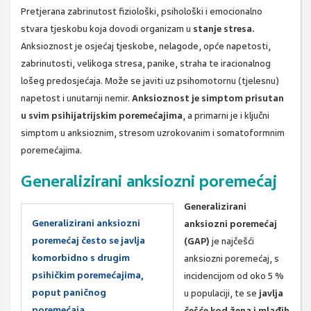
Pretjerana zabrinutost fiziološki, psihološki i emocionalno
stvara tjeskobu koja dovodi organizam u
stanje stresa.
Anksioznost je osjećaj tjeskobe, nelagode, opće napetosti,
zabrinutosti, velikoga stresa, panike, straha te iracionalnog
lošeg predosjećaja. Može se javiti uz psihomotornu (tjelesnu)
napetost i unutarnji nemir.
Anksioznost je simptom prisutan
u svim psihijatrijskim poremećajima
, a primarni je i ključni
simptom u anksioznim, stresom uzrokovanim i somatoformnim
poremećajima.
Generalizirani anksiozni poremećaj
Generalizirani
Generalizirani anksiozni
anksiozni poremećaj
poremećaj često se javlja
(GAP)
je najčešći
komorbidno s drugim
anksiozni poremećaj, s
psihičkim poremećajima,
incidencijom od oko 5 %
poput paničnog
u populaciji, te se
javlja
poremećaja,
češće kod žena i mlađih