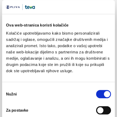
pokazao se i pregabalin
, koji se uz antidepresiv može uključiti
u terapiju te pomoći u smanjenju simptoma bolesti, uz
poboljšanje kvalitete života. Upotreba pregabalina dokazano
smanjuje potrebu za uzimanjem benzodiazepina. Vrijeme
Ova web-stranica koristi kolačiće
uzimanja psihofarmakoterapije ovisi o tome koja je epizoda
Kolačiće upotrebljavamo kako bismo personalizirali
bolesti, koliko dugo su prisutni simptomi, koliko su izraženi i
sadržaj i oglase, omogućili značajke društvenih medija i
kakve su aktualne životne okolnosti, poput prisutnosti stresora
analizirali promet. Isto tako, podatke o vašoj upotrebi
itd. U prvim epizodama poremećaja, najčešće se terapija uzima
naše web-lokacije dijelimo s partnerima za društvene
od šest mjeseci do godinu dana, a ukoliko se anksiozne epizode
medije, oglašavanje i analizu, a oni ih mogu kombinirati s
ponavljaju, produljuje se vrijeme liječenja.
drugim podacima koje ste im pružili ili koje su prikupili
dok ste upotrebljavali njihove usluge.
Kod teških, tvrdokornih i onesposobljavajućih kliničkih slika
mogu se uvesti i drugi psihofarmaci, iako isto najčešće zahtijeva
hospitalno liječenje.
Odabir
Nužni
pristanka
Psihoterapija
Psihoterapija je
Za postavke
U liječenju generaliziranog
psihološka metoda