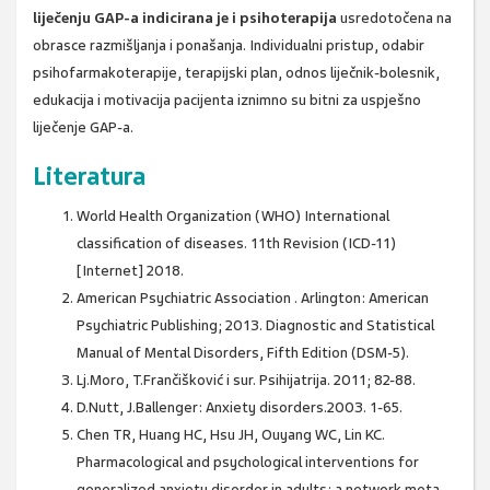
liječenju GAP-a indicirana je i psihoterapija
usredotočena na
obrasce razmišljanja i ponašanja. Individualni pristup, odabir
psihofarmakoterapije, terapijski plan, odnos liječnik-bolesnik,
edukacija i motivacija pacijenta iznimno su bitni za uspješno
liječenje GAP-a.
Literatura
World Health Organization (WHO) International
classification of diseases. 11th Revision (ICD-11)
[Internet] 2018.
American Psychiatric Association . Arlington: American
Psychiatric Publishing; 2013. Diagnostic and Statistical
Manual of Mental Disorders, Fifth Edition (DSM-5).
Lj.Moro, T.Frančišković i sur. Psihijatrija. 2011; 82-88.
D.Nutt, J.Ballenger: Anxiety disorders.2003. 1-65.
Chen TR, Huang HC, Hsu JH, Ouyang WC, Lin KC.
Pharmacological and psychological interventions for
generalized anxiety disorder in adults: a network meta-