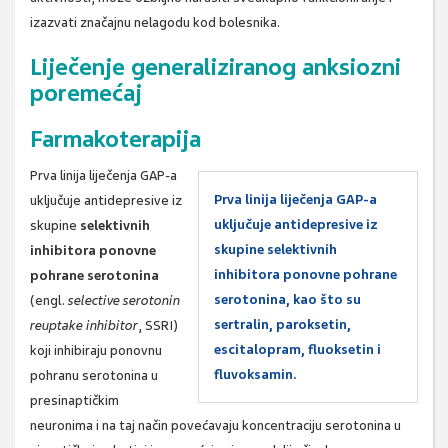
izazvati značajnu nelagodu kod bolesnika.
Liječenje generaliziranog anksiozni
poremećaj
Farmakoterapija
Prva linija liječenja GAP-a
Prva linija liječenja GAP-a
uključuje antidepresive iz
uključuje antidepresive iz
skupine
selektivnih
skupine selektivnih
inhibitora ponovne
inhibitora ponovne pohrane
pohrane serotonina
serotonina, kao što su
(engl.
selective serotonin
sertralin, paroksetin,
reuptake inhibitor
, SSRI)
escitalopram, fluoksetin i
koji inhibiraju ponovnu
fluvoksamin.
pohranu serotonina u
presinaptičkim
neuronima i na taj način povećavaju koncentraciju serotonina u