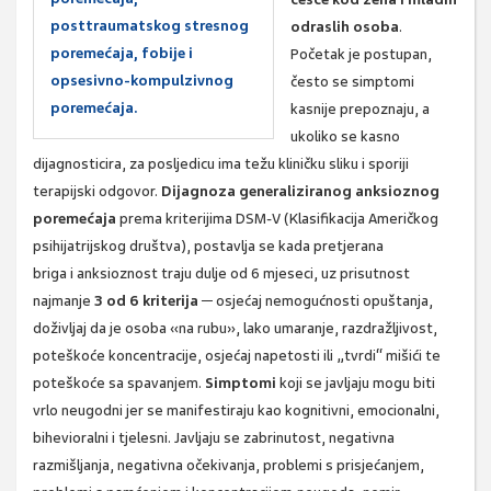
posttraumatskog stresnog
odraslih osoba
.
poremećaja, fobije i
Početak je postupan,
opsesivno-kompulzivnog
često se simptomi
poremećaja.
kasnije prepoznaju, a
ukoliko se kasno
dijagnosticira, za posljedicu ima težu kliničku sliku i sporiji
terapijski odgovor.
Dijagnoza generaliziranog anksioznog
poremećaja
prema kriterijima DSM-V (Klasifikacija Američkog
psihijatrijskog društva), postavlja se kada pretjerana
briga i anksioznost traju dulje od 6 mjeseci, uz prisutnost
najmanje
3 od 6 kriterija
─ osjećaj nemogućnosti opuštanja,
doživljaj da je osoba «na rubu», lako umaranje, razdražljivost,
poteškoće koncentracije, osjećaj napetosti ili „tvrdi“ mišići te
poteškoće sa spavanjem.
Simptomi
koji se javljaju mogu biti
vrlo neugodni jer se manifestiraju kao kognitivni, emocionalni,
bihevioralni i tjelesni. Javljaju se zabrinutost, negativna
razmišljanja, negativna očekivanja, problemi s prisjećanjem,