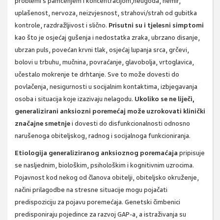
problemi s pamćenjem i koncentracijom,neugoda, nemir,
uplašenost, nervoza, neizvjesnost, strahovi/strah od gubitka
kontrole, razdražljivost i slično.
Prisutni su i tjelesni simptomi
kao što je osjećaj gušenja i nedostatka zraka, ubrzano disanje,
ubrzan puls, povećan krvni tlak, osjećaj lupanja srca, grčevi,
bolovi u trbuhu, mučnina, povraćanje, glavobolja, vrtoglavica,
učestalo mokrenje te drhtanje. Sve to može dovesti do
povlačenja, nesigurnosti u socijalnim kontaktima, izbjegavanja
osoba i situacija koje izazivaju nelagodu.
Ukoliko se ne liječi,
generalizirani anksiozni poremećaj može uzrokovati klinički
značajne smetnje
i dovesti do disfunkcionalnosti odnosno
narušenoga obiteljskog, radnog i socijalnoga funkcioniranja.
Etiologija generaliziranog anksioznog poremaćaja
pripisuje
se nasljednim, biološkim, psihološkim i kognitivnim uzrocima.
Pojavnost kod nekog od članova obitelji, obiteljsko okruženje,
načini prilagodbe na stresne situacije mogu pojačati
predispoziciju za pojavu poremećaja. Genetski čimbenici
predisponiraju pojedince za razvoj GAP-a, a istraživanja su