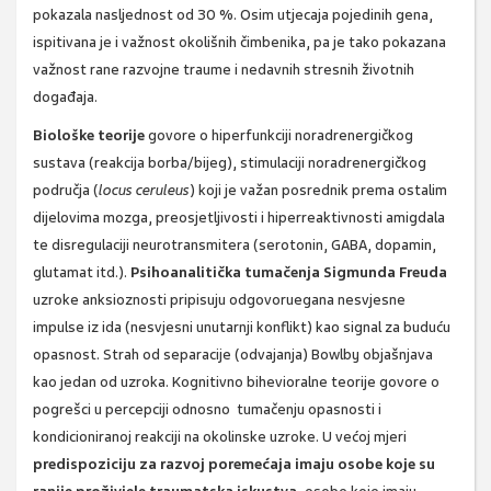
pokazala nasljednost od 30 %. Osim utjecaja pojedinih gena,
ispitivana je i važnost okolišnih čimbenika, pa je tako pokazana
važnost rane razvojne traume i nedavnih stresnih životnih
događaja.
Biološke teorije
govore o hiperfunkciji noradrenergičkog
sustava (reakcija borba/bijeg), stimulaciji noradrenergičkog
područja (
locus ceruleus
) koji je važan posrednik prema ostalim
dijelovima mozga, preosjetljivosti i hiperreaktivnosti amigdala
te disregulaciji neurotransmitera (serotonin, GABA, dopamin,
glutamat itd.).
Psihoanalitička tumačenja Sigmunda Freuda
uzroke anksioznosti pripisuju odgovoruegana nesvjesne
impulse iz ida (nesvjesni unutarnji konflikt) kao signal za buduću
opasnost. Strah od separacije (odvajanja) Bowlby objašnjava
kao jedan od uzroka. Kognitivno bihevioralne teorije govore o
pogrešci u percepciji odnosno tumačenju opasnosti i
kondicioniranoj reakciji na okolinske uzroke. U većoj mjeri
predispoziciju za razvoj poremećaja imaju osobe koje su