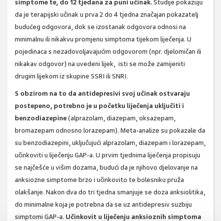
simptome te, do 12 tjedana za puni učinak.
Studije pokazuju
da je terapijski učinak u prva 2 do 4 tjedna značajan pokazatelj
budućeg odgovora, dok se izostanak odgovora odnosi na
minimalnu ili nikakvu promjenu simptoma tijekom liječenja. U
pojedinaca s nezadovoljavajućim odgovorom (npr. djelomičan ili
nikakav odgovor) na uvedeni lijek, isti se može zamijeniti
drugim lijekom iz skupine SSRI ili SNRI.
S obzirom na to da antidepresivi svoj učinak ostvaraju
postepeno, potrebno je u početku liječenja uključiti i
benzodiazepine
(alprazolam, diazepam, oksazepam,
bromazepam odnosno lorazepam). Meta-analize su pokazale da
su benzodiazepini, uključujući alprazolam, diazepam i lorazepam,
učinkoviti u liječenju GAP-a. U prvim tjednima liječenja propisuju
se najčešće u višim dozama, budući da je njihovo djelovanje na
anksiozne simptome brzo i učinkovito te bolesniku pruža
olakšanje. Nakon dva do tri tjedna smanjuje se doza anksiolitika,
do minimalne koja je potrebna da se uz antidepresiv suzbiju
simptomi GAP-a.
Učinkovit u liječenju anksioznih simptoma