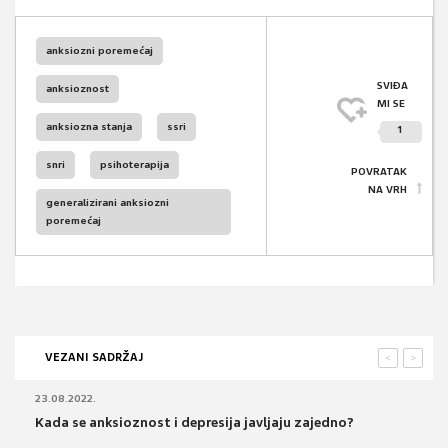
anksiozni poremećaj
SVIĐA
anksioznost
MI SE
anksiozna stanja
ssri
1
snri
psihoterapija
POVRATAK
NA VRH
generalizirani anksiozni
poremećaj
VEZANI SADRŽAJ
<
>
23.08.2022.
Kada se anksioznost i depresija javljaju zajedno?