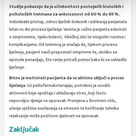
Studije pokazuju da je učinkovitost postojećih bioloških i
psiholoških tretmana za anksioznost od 60 % do 85 %.
Individualni pristup, odnos liječnik-bolesnik i edukacija pacijenata
bitan su dio procesa liječenja. Veoma je važno pacijenta educirati
o simptomima, tijeku bolesti, kliničkoj slici te mogućim rizicima i
komplikacijama. Od iznimnog je značaja da, tijekom procesa
liječenja, pacijent nauči prepoznati simptome te, ukoliko se
epizode ponavljaju, što ranije potraži pomoć kako bi se uskladilo
liječenje.
Bitno je motivirati pacijenta da se aktivno uključi u proces
liječenja.
Uz psihofarmakoterapiju, potrebno je uvoditi
aktivnosti koje opuštaju i ublažavaju stres, koji često
nepovoljno djeluje na oporavak. Promjena u životnom stilu,
učenje vještina suočavanja sa stresom te korištenje tehnika
relaksacije može pozitivno djelovati na oporavak.
Zaključak