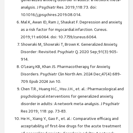
analysis. J Psychiatr Res. 2019;118:73. doi:
10.1016/j.jpsychires.2019.08.014.
Mal K, Awan ID, Ram J, Shaukat F. Depression and anxiety
as a risk factor for myocardial infarction. Cureus.
2019;11:e6064. doi: 10.7759/cureus.6064.
Showraki M, Showraki T, Brown K. Generalized Anxiety
Disorder: Revisited. Psychiatr Q. 2020 Sep;91(3):905-
914.
O'Leary KB, Khan JS. Pharmacotherapy for Anxiety
Disorders. Psychiatr Clin North Am. 2024 Dec;47(4):689-
709. Epub 2024 Jun 10.
Chen T.R., Huang H.C., Hsu J.H., et. al.: Pharmacological and
psychological interventions for generalized anxiety
disorder in adults: A network meta-analysis. J Psychiatr
Res 2019; 118: pp. 73-83.
He H., Xiang Y., Gao F., et. al.: Comparative efficacy and
acceptability of first-line drugs for the acute treatment