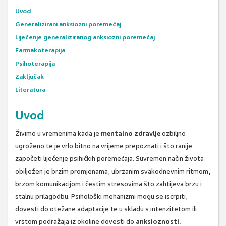
Uvod
Generalizirani anksiozni poremećaj
Liječenje generaliziranog anksiozni poremećaj
Farmakoterapija
Psihoterapija
Zaključak
Literatura
Uvod
Živimo u vremenima kada je
mentalno zdravlje
ozbiljno
ugroženo te je vrlo bitno na vrijeme prepoznati i što ranije
započeti liječenje psihičkih poremećaja. Suvremen način života
obilježen je brzim promjenama, ubrzanim svakodnevnim ritmom,
brzom komunikacijom i čestim stresovima što zahtijeva brzu i
stalnu prilagodbu. Psihološki mehanizmi mogu se iscrpiti,
dovesti do otežane adaptacije te u skladu s intenzitetom ili
vrstom podražaja iz okoline dovesti do
anksioznosti.