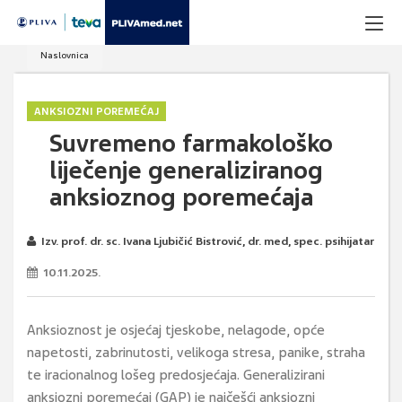
Naslovnica
ANKSIOZNI POREMEĆAJ
Suvremeno farmakološko
liječenje generaliziranog
anksioznog poremećaja
Izv. prof. dr. sc. Ivana Ljubičić Bistrović, dr. med, spec. psihijatar
10.11.2025.
Anksioznost je osjećaj tjeskobe, nelagode, opće
napetosti, zabrinutosti, velikoga stresa, panike, straha
te iracionalnog lošeg predosjećaja. Generalizirani
anksiozni poremećaj (GAP) je najčešći anksiozni