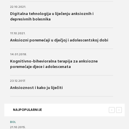
22.10.2021.
Digitalna tehnologija u liječenju anksioznih i
depresivnih bolesnika
11.10.2021.
Anksiozni poremećaji u dječjoj i adolescentskoj dobi
14.01.2018.
Kognitivno-bihevioralna terapija za anksiozne
poremećaje djece i adolescenata
23.12.2017.
Anksioznost i kako ju liječiti
NAJPOPULARNIJE
<
>
BOL
21.10.2015.