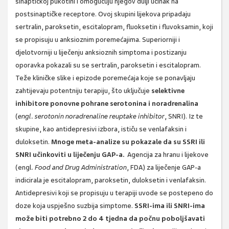
sinaptičkoj pukotini i omogućuju njegov dulji učinak na
postsinaptičke receptore. Ovoj skupini lijekova pripadaju
sertralin, paroksetin, escitalopram, fluoksetin i fluvoksamin, koji
se propisuju u anksioznim poremećajima. Superiorniji i
djelotvorniji u liječenju anksioznih simptoma i postizanju
oporavka pokazali su se sertralin, paroksetin i escitalopram.
Teže kliničke slike i epizode poremećaja koje se ponavljaju
zahtijevaju potentniju terapiju, što uključuje
selektivne
inhibitore ponovne pohrane serotonina i noradrenalina
(
engl. serotonin noradrenaline reuptake inhibitor
, SNRI). Iz te
skupine, kao antidepresivi izbora, ističu se venlafaksin i
duloksetin.
Mnoge meta-analize su pokazale da su SSRI ili
SNRI učinkoviti u liječenju GAP-a.
Agencija za hranu i lijekove
(engl.
Food and Drug Administration
, FDA) za liječenje GAP-a
indicirala je escitalopram, paroksetin, duloksetin i venlafaksin.
Antidepresivi koji se propisuju u terapiji uvode se postepeno do
doze koja uspješno suzbija simptome.
SSRI-ima ili SNRI-ima
može biti potrebno 2 do 4 tjedna da počnu poboljšavati