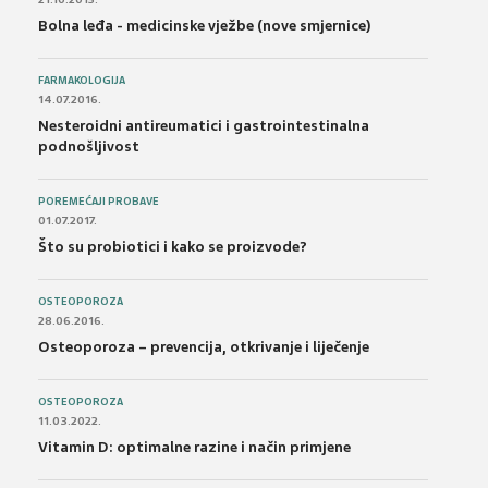
Bolna leđa - medicinske vježbe (nove smjernice)
FARMAKOLOGIJA
14.07.2016.
Nesteroidni antireumatici i gastrointestinalna
podnošljivost
POREMEĆAJI PROBAVE
01.07.2017.
Što su probiotici i kako se proizvode?
OSTEOPOROZA
28.06.2016.
Osteoporoza – prevencija, otkrivanje i liječenje
OSTEOPOROZA
11.03.2022.
Vitamin D: optimalne razine i način primjene