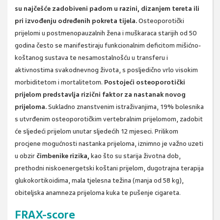
su najčešće zadobiveni padom u razini, dizanjem tereta ili
pri izvođenju određenih pokreta tijela.
Osteoporotički
prijelomi u postmenopauzalnih žena i muškaraca starijih od 50
godina često se manifestiraju funkcionalnim deficitom mišićno-
koštanog sustava te nesamostalnošću u transferu i
aktivnostima svakodnevnog života, s posljedično vrlo visokim
morbiditetom i mortalitetom.
Postojeći osteoporotički
prijelom predstavlja rizični faktor za nastanak novog
prijeloma.
Sukladno znanstvenim istraživanjima, 19% bolesnika
s utvrđenim osteoporotičkim vertebralnim prijelomom, zadobit
će sljedeći prijelom unutar sljedećih 12 mjeseci. Prilikom
procjene mogućnosti nastanka prijeloma, iznimno je važno uzeti
u obzir
čimbenike rizika,
kao što su starija životna dob,
prethodni niskoenergetski koštani prijelom, dugotrajna terapija
glukokortikoidima, mala tjelesna težina (manja od 58 kg),
obiteljska anamneza prijeloma kuka te pušenje cigareta.
FRAX-score