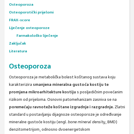
Osteoporoza
Osteoporotički prijelomi
FRAX-score
Liječenje osteoporoze
Farmakološko liječenje
Zaključak
Literatura
Osteoporoza
Osteoporoza je metabolička bolest koštanog sustava koju
karakterizira
smanjena mineralna gustoća kostiju te
promjena mikroarhitekture kostiju
s posljedičnim povećanim
rizikom od prijeloma. Osnovni patomehanizam zasniva se na
poremećaju ravnoteže koštane izgradnje i razgradnje.
Zlatni
standard u postavljanju dijagnoze osteoporoze je određivanje
mineralne gustoće kostiju (engl.
bone mineral density
, BMD)
denzitometrijom, odnosno dvoenergetskom