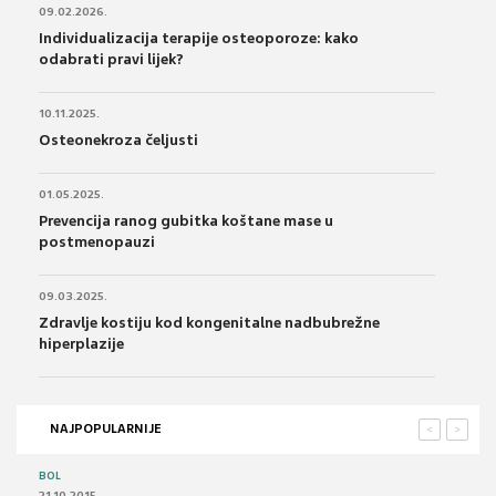
09.02.2026.
Individualizacija terapije osteoporoze: kako
odabrati pravi lijek?
10.11.2025.
Osteonekroza čeljusti
01.05.2025.
Prevencija ranog gubitka koštane mase u
postmenopauzi
09.03.2025.
Zdravlje kostiju kod kongenitalne nadbubrežne
hiperplazije
NAJPOPULARNIJE
<
>
BOL
21.10.2015.