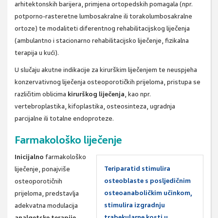
arhitektonskih barijera, primjena ortopedskih pomagala (npr.
potporno-rasteretne lumbosakralne ili torakolumbosakralne
ortoze) te modaliteti diferentnog rehabilitacijskog liječenja
(ambulantno i stacionarno rehabilitacijsko liječenje, fizikalna
terapija u kući).
U slučaju akutne indikacije za kirurškim liječenjem te neuspjeha
konzervativnog liječenja osteoporotičkih prijeloma, pristupa se
različitim oblicima
kirurškog liječenja
, kao npr.
vertebroplastika, kifoplastika, osteosinteza, ugradnja
parcijalne ili totalne endoproteze.
Farmakološko liječenje
Inicijalno
farmakološko
Teriparatid stimulira
liječenje, ponajviše
osteoblaste s posljedičnim
osteoporotičnih
osteoanaboličkim učinkom,
prijeloma, predstavlja
stimulira izgradnju
adekvatna modulacija
trabekularne kosti u
analgetske terapije