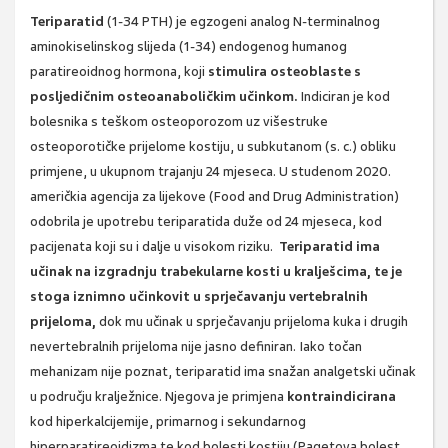
Teriparatid
(1-34 PTH) je egzogeni analog N-terminalnog
aminokiselinskog slijeda (1-34) endogenog humanog
paratireoidnog hormona, koji
stimulira osteoblaste s
posljedičnim osteoanaboličkim učinkom.
Indiciran je kod
bolesnika s teškom osteoporozom uz višestruke
osteoporotičke prijelome kostiju, u subkutanom (s. c.) obliku
primjene, u ukupnom trajanju 24 mjeseca. U studenom 2020.
američkia agencija za lijekove (Food and Drug Administration)
odobrila je upotrebu teriparatida duže od 24 mjeseca, kod
pacijenata koji su i dalje u visokom riziku.
Teriparatid ima
učinak na izgradnju trabekularne kosti u kralješcima, te je
stoga iznimno učinkovit u sprječavanju vertebralnih
prijeloma,
dok mu učinak u sprječavanju prijeloma kuka i drugih
nevertebralnih prijeloma nije jasno definiran. Iako točan
mehanizam nije poznat, teriparatid ima snažan analgetski učinak
u području kralježnice. Njegova je primjena
kontraindicirana
kod hiperkalcijemije, primarnog i sekundarnog
hiperparatireoidizma te kod bolesti kostiju (Pagetova bolest,