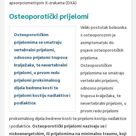
apsorpciometrijom X-zrakama (DXA).
Osteoporotički prijelomi
Veliki postotak bolesnika
Osteoporotičkim
s osteoporozom je
prijelomima se smatraju
asimptomatski do
vertebralni prijelomi,
pojave osteoporotičkih
odnosno prijelomi trupova
prijeloma.
kralježaka, te nevertebralni
Osteoporotičkim
prijelomi, u prvom redu
prijelomima se smatraju
prijelomi proksimalnog
vertebralni prijelomi,
dijela bedrene kosti te
odnosno prijelomi
prijelomi kostiju nadlaktice i
trupova kralježaka, te
podlaktice.
nevertebralni prijelomi, u
prvom redu prijelomi
proksimalnog dijela bedrene kosti te prijelomi kostiju nadlaktice
i podlaktice.
Osteoporotički prijelomi nazivaju se i
niskoenergetskim, ili prijelomima na minimalnu traumu,
koji