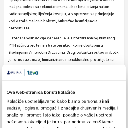
maligna bolest sa sekundarizmima u kostima, stanja nakon
radioterapijskog liječenja kostiju), a s oprezom se primjenjuje
kod ostalih malignih bolesti, bubrežne insuficijencije i
nefrolitijaze.
Osteoanabolik
novije generacije
je sintetski analog humanog
PTH sličnog proteina
abaloparatid,
koji je dostupan u
Sjedinjenim Američkim Državama. Drugi potentan osteoanabolik
je
romosozumab
, humanizirano monoklonalno protutijelo na
sklerostin, koji prema rezultatima dosadašnjih znanstvenih
istraživanja pokazuje i antiresorptivni učinak na kost, ali uz
povećan rizik kardiovaskularnih nuspojava. Njegova primjena se
preporučuje ukupno 12 mjeseci, s obzirom da se nakon
Ova web-stranica koristi kolačiće
navedenog perioda značajno smanjuje njegovo osnovno
Kolačiće upotrebljavamo kako bismo personalizirali
djelovanje. Aktualno se provode brojna znanstvena istraživanja
sadržaj i oglase, omogućili značajke društvenih medija i
lijekova za osteoporozu, u prvom redu osteoanaboličkog učinka
analizirali promet. Isto tako, podatke o vašoj upotrebi
Wnt signalnalizacije.
naše web-lokacije dijelimo s partnerima za društvene
Uz prethodno navedene osteoanabolike, u liječenje težeg