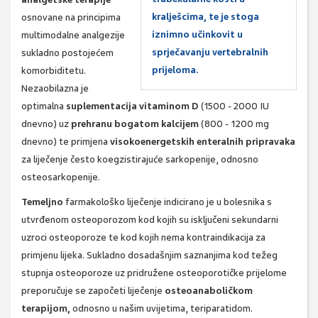
kralješcima, te je stoga
osnovane na principima
iznimno učinkovit u
multimodalne analgezije
sprječavanju vertebralnih
sukladno postojećem
prijeloma.
komorbiditetu.
Nezaobilazna je
optimalna
suplementacija vitaminom D
(1500 - 2000 IU
dnevno) uz
prehranu bogatom kalcijem
(800 - 1200 mg
dnevno) te primjena
visokoenergetskih enteralnih pripravaka
za liječenje često koegzistirajuće sarkopenije, odnosno
osteosarkopenije.
Temeljno
farmakološko liječenje indicirano je u bolesnika s
utvrđenom osteoporozom kod kojih su isključeni sekundarni
uzroci osteoporoze te kod kojih nema kontraindikacija za
primjenu lijeka. Sukladno dosadašnjim saznanjima kod težeg
stupnja osteoporoze uz pridružene osteoporotičke prijelome
preporučuje se započeti liječenje
osteoanaboličkom
terapijom,
odnosno u našim uvijetima, teriparatidom.