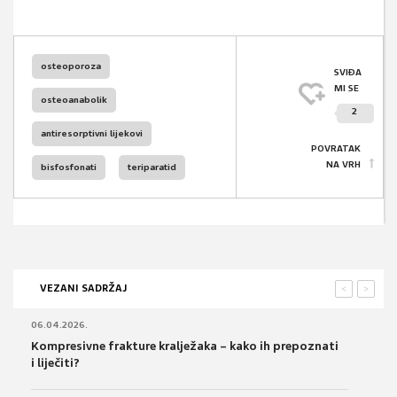
osteoporoza
SVIĐA
MI SE
osteoanabolik
2
antiresorptivni lijekovi
POVRATAK
NA VRH
bisfosfonati
teriparatid
VEZANI SADRŽAJ
<
>
06.04.2026.
Kompresivne frakture kralježaka – kako ih prepoznati
i liječiti?