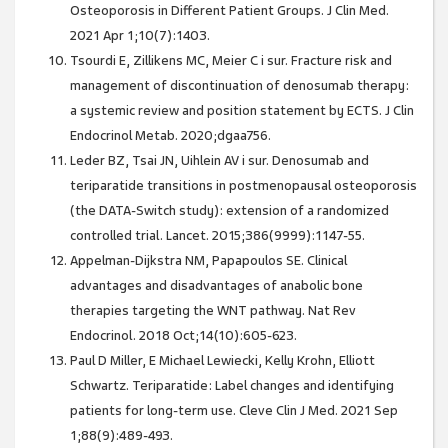
Osteoporosis in Different Patient Groups. J Clin Med.
2021 Apr 1;10(7):1403.
Tsourdi E, Zillikens MC, Meier C i sur. Fracture risk and
management of discontinuation of denosumab therapy:
a systemic review and position statement by ECTS. J Clin
Endocrinol Metab. 2020;dgaa756.
Leder BZ, Tsai JN, Uihlein AV i sur. Denosumab and
teriparatide transitions in postmenopausal osteoporosis
(the DATA-Switch study): extension of a randomized
controlled trial. Lancet. 2015;386(9999):1147-55.
Appelman-Dijkstra NM, Papapoulos SE. Clinical
advantages and disadvantages of anabolic bone
therapies targeting the WNT pathway. Nat Rev
Endocrinol. 2018 Oct;14(10):605-623.
Paul D Miller, E Michael Lewiecki, Kelly Krohn, Elliott
Schwartz. Teriparatide: Label changes and identifying
patients for long-term use. Cleve Clin J Med. 2021 Sep
1;88(9):489-493.