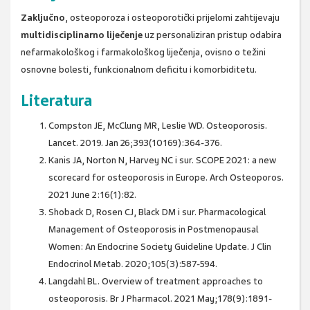
Zaključno
, osteoporoza i osteoporotički prijelomi zahtijevaju
multidisciplinarno liječenje
uz personaliziran pristup odabira
nefarmakološkog i farmakološkog liječenja, ovisno o težini
osnovne bolesti, funkcionalnom deficitu i komorbiditetu.
Literatura
Compston JE, McClung MR, Leslie WD. Osteoporosis.
Lancet. 2019. Jan 26;393(10169):364-376.
Kanis JA, Norton N, Harvey NC i sur. SCOPE 2021: a new
scorecard for osteoporosis in Europe. Arch Osteoporos.
2021 June 2:16(1):82.
Shoback D, Rosen CJ, Black DM i sur. Pharmacological
Management of Osteoporosis in Postmenopausal
Women: An Endocrine Society Guideline Update. J Clin
Endocrinol Metab. 2020;105(3):587-594.
Langdahl BL. Overview of treatment approaches to
osteoporosis. Br J Pharmacol. 2021 May;178(9):1891-