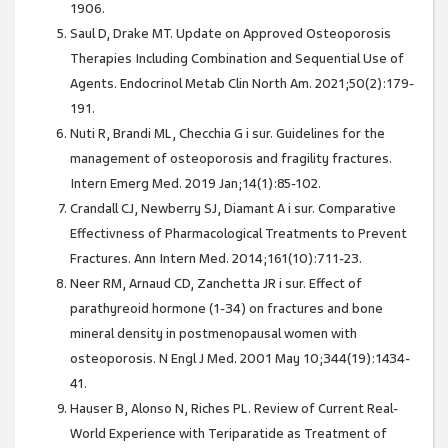
1906.
Saul D, Drake MT. Update on Approved Osteoporosis
Therapies Including Combination and Sequential Use of
Agents. Endocrinol Metab Clin North Am. 2021;50(2):179-
191.
Nuti R, Brandi ML, Checchia G i sur. Guidelines for the
management of osteoporosis and fragility fractures.
Intern Emerg Med. 2019 Jan;14(1):85-102.
Crandall CJ, Newberry SJ, Diamant A i sur. Comparative
Effectivness of Pharmacological Treatments to Prevent
Fractures. Ann Intern Med. 2014;161(10):711-23.
Neer RM, Arnaud CD, Zanchetta JR i sur. Effect of
parathyreoid hormone (1-34) on fractures and bone
mineral density in postmenopausal women with
osteoporosis. N Engl J Med. 2001 May 10;344(19):1434-
41.
Hauser B, Alonso N, Riches PL. Review of Current Real-
World Experience with Teriparatide as Treatment of