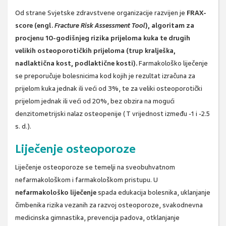
Od strane Svjetske zdravstvene organizacije razvijen je
FRAX-
score (engl.
Fracture Risk Assessment Tool
), algoritam za
procjenu 10-godišnjeg rizika prijeloma kuka te drugih
velikih osteoporotičkih prijeloma (trup kralješka,
nadlaktična kost, podlaktične kosti).
Farmakološko liječenje
se preporučuje bolesnicima kod kojih je rezultat izračuna za
prijelom kuka jednak ili veći od 3%, te za veliki osteoporotički
prijelom jednak ili veći od 20%, bez obzira na mogući
denzitometrijski nalaz osteopenije (T vrijednost između -1 i -2.5
s. d.).
Liječenje osteoporoze
Liječenje osteoporoze se temelji na sveobuhvatnom
nefarmakološkom i farmakološkom pristupu. U
nefarmakološko liječenje
spada edukacija bolesnika, uklanjanje
čimbenika rizika vezanih za razvoj osteoporoze, svakodnevna
medicinska gimnastika, prevencija padova, otklanjanje