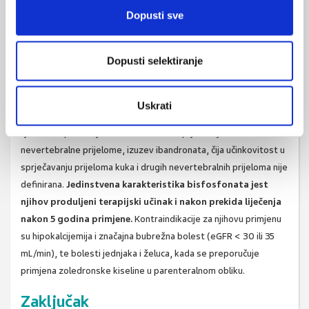
kortikalne kosti.
Dopusti sve
Bisfosfonati
(alendronat, risendronat, ibandronat,
zoledronska kiselina) su najčešće primjenjivani antiresorptivni
Dopusti selektiranje
lijekovi i često predstavljaju prvi izbor u liječenju osteoporoze
bez ranijeg utvrđenog prijeloma.
Zoledronska kiselina
se može
primijeniti i kao prva opcija liječenja osteoporoze s prijelomom,
Uskrati
najčešće ako postoje kontraindikacije za liječenje ostalim
lijekovima prve linije. Svi bisfosfonati sprječavaju vertebralne i
nevertebralne prijelome, izuzev ibandronata, čija učinkovitost u
sprječavanju prijeloma kuka i drugih nevertebralnih prijeloma nije
definirana.
Jedinstvena karakteristika bisfosfonata jest
njihov produljeni terapijski učinak i nakon prekida liječenja
nakon 5 godina primjene.
Kontraindikacije za njihovu primjenu
su hipokalcijemija i značajna bubrežna bolest (eGFR < 30 ili 35
mL/min), te bolesti jednjaka i želuca, kada se preporučuje
primjena zoledronske kiseline u parenteralnom obliku.
Zaključak