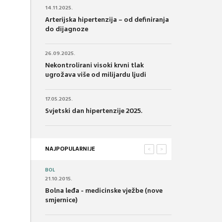
14.11.2025.
Arterijska hipertenzija – od definiranja
do dijagnoze
26.09.2025.
Nekontrolirani visoki krvni tlak
ugrožava više od milijardu ljudi
17.05.2025.
Svjetski dan hipertenzije 2025.
NAJPOPULARNIJE
<
>
BOL
21.10.2015.
Bolna leđa - medicinske vježbe (nove
smjernice)