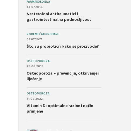
FARMAKOLOGIJA
14.07.2016.
Nesteroidni antireumatici i
gastrointestinalna podnošljivost
POREMEĆAJI PROBAVE
01.07.2017.
Što su probiotici i kako se proizvode?
OSTEOPOROZA
28.06.2016.
Osteoporoza – prevencija, otkrivanje i
liječenje
OSTEOPOROZA
11.03.2022.
Vitamin D: optimalne razine i način
primjene