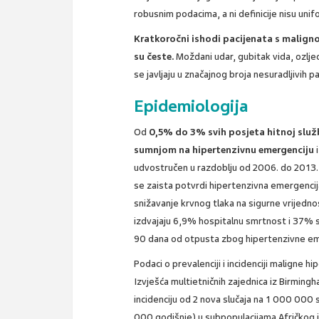
robusnim podacima, a ni definicije nisu uni
Kratkoročni ishodi pacijenata s malign
su česte.
Moždani udar, gubitak vida, ozlje
se javljaju u značajnog broja nesuradljivih p
Epidemiologija
Od
0,5% do 3% svih posjeta hitnoj služb
sumnjom na hipertenzivnu emergenciju
i
udvostručen u razdoblju od 2006. do 2013. 
se zaista potvrdi hipertenzivna emergencija
snižavanje krvnog tlaka na sigurne vrijednos
izdvajaju 6,9% hospitalnu smrtnost i 37% s
90 dana od otpusta zbog hipertenzivne em
Podaci o prevalenciji i incidenciji maligne h
Izvješća multietničnih zajednica iz Birmin
incidenciju od 2 nova slučaja na 1 000 000
000 godišnje) u subpopulacijama Afričkog i 