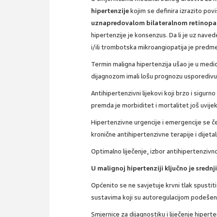
hipertenzije
kojim se definira izrazito pov
uznapredovalom bilateralnom retinopa
hipertenzije je konsenzus. Da li je uz nav
i/ili trombotska mikroangiopatija je predm
Termin maligna hipertenzija ušao je u medic
dijagnozom imali lošu prognozu usporedivu
Antihipertenzivni lijekovi koji brzo i sigurn
premda je morbiditet i mortalitet još uvijek
Hipertenzivne urgencije i emergencije se češ
kronične antihipertenzivne terapije i dijetal
Optimalno liječenje, izbor antihipertenzivnog 
U malignoj hipertenziji ključno je srednji
Općenito se ne savjetuje krvni tlak spustiti
sustavima koji su autoregulacijom podešeni
Smjernice za dijagnostiku i liječenje hiper