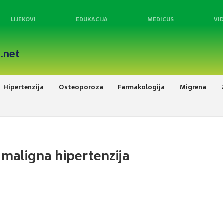
LIJEKOVI
EDUKACIJA
MEDICUS
VI
.net
Hipertenzija
Osteoporoza
Farmakologija
Migrena
i maligna hipertenzija