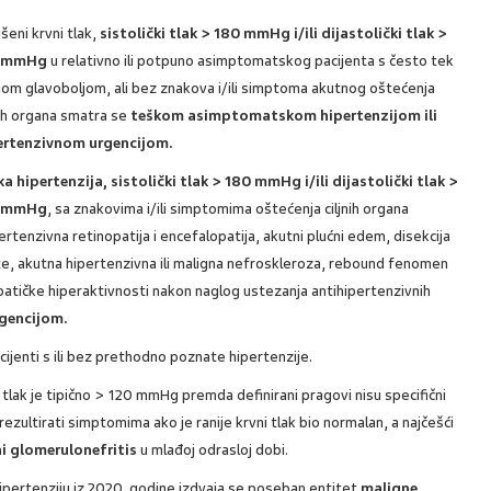
šeni krvni tlak,
sistolički tlak > 180 mmHg i/ili dijastolički tlak >
0 mmHg
u relativno ili potpuno asimptomatskog pacijenta s često tek
gom glavoboljom, ali bez znakova i/ili simptoma akutnog oštećenja
nih organa smatra se
teškom asimptomatskom hipertenzijom ili
ertenzivnom urgencijom.
a hipertenzija, sistolički tlak > 180 mmHg i/ili dijastolički tlak >
0 mmHg
, sa znakovima i/ili simptomima oštećenja ciljnih organa
ertenzivna retinopatija i encefalopatija, akutni plućni edem, disekcija
te, akutna hipertenzivna ili maligna nefroskleroza, rebound fenomen
atičke hiperaktivnosti nakon naglog ustezanja antihipertenzivnih
gencijom.
ijenti s ili bez prethodno poznate hipertenzije.
 tlak je tipično > 120 mmHg premda definirani pragovi nisu specifični
ezultirati simptomima ako je ranije krvni tlak bio normalan, a najčešći
ni glomerulonefritis
u mlađoj odrasloj dobi.
ertenziju iz 2020. godine izdvaja se poseban entitet
maligne