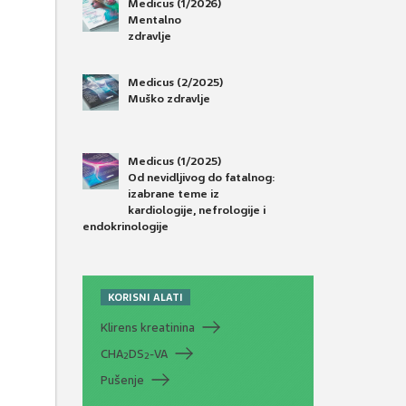
Medicus (1/2026)
Mentalno
zdravlje
Medicus (2/2025)
Muško zdravlje
Medicus (1/2025)
Od nevidljivog do fatalnog:
izabrane teme iz
kardiologije, nefrologije i
endokrinologije
KORISNI ALATI
Klirens kreatinina
CHA
DS
-VA
2
2
Pušenje