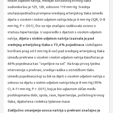
niskim udjelom natrija, medijan sistoličkog krvnog tlaka
sudionika bio je 125, 126, odnosno 119 mm Hg. Srednja
unutarpojedinačna promjena srednjeg arterijskog tlaka između
dijete s visokim i niskim udjelom natrija bila je 4 mm Hg (IQR, 0-8
mm Hg; P < .001), što se nije značajno razlikovalo ovisno o
statusu hipertenzije. U usporedbi s dijetom s visokim udjelom
natrija,
dijeta s niskim udjelom natrija izazvala je pad
srednjeg arterijskog tlaka u 73,4% pojedinaca
. Uobičajeno
korišteni prag od 5 mm Hg ili veći pad srednjeg arterijskog tlaka
između prehrane s visokim i niskim udjelom natrija klasificirao je
46% pojedinaca kao "osjetljive na sol". Na kraju prvog tjedna
intervencije u prehrani, srednja razlika u sistoličkom tlaku
između pojedinaca koji su bili na dijeti s visokim udjelom natrija u
odnosu na dijetu s niskim udjelom natrija bila je 8 mm Hg (95%
CI, 4-11 mm Hg; P < .001), koji je bio uglavnom sličan među
podskupinama dobi, spola, rase, hipertenzije, početnog krvnog
tlaka, dijabetesa i indeksa tjelesne mase.
Zaključno smanjenje unosa natrija u prehrani značajno je