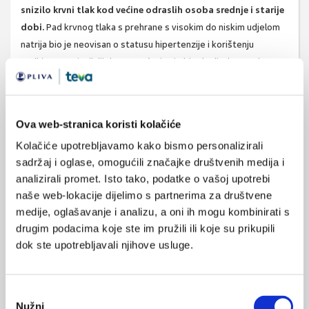
snizilo krvni tlak kod većine odraslih osoba srednje i starije
dobi.
Pad krvnog tlaka s prehrane s visokim do niskim udjelom
natrija bio je neovisan o statusu hipertenzije i korištenju
antihipertenzivnih lijekova, općenito je bio dosljedan među
podskupinama i nije rezultirao prekomjernim nuspojavama.
Izvor:
JAMA.
Published online November 11, 2023.
doi:10.1001/jama.2023.23651
Ova web-stranica koristi kolačiće
Kolačiće upotrebljavamo kako bismo personalizirali
sadržaj i oglase, omogućili značajke društvenih medija i
SVIĐA
analizirali promet. Isto tako, podatke o vašoj upotrebi
MI SE
naše web-lokacije dijelimo s partnerima za društvene
krvni tlak
unos soli
1
medije, oglašavanje i analizu, a oni ih mogu kombinirati s
natrij
prehrana
drugim podacima koje ste im pružili ili koje su prikupili
POVRATAK
dok ste upotrebljavali njihove usluge.
NA VRH
Odabir
Nužni