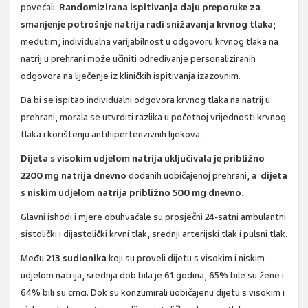
povećali.
Randomizirana ispitivanja daju preporuke za
smanjenje potrošnje natrija radi snižavanja krvnog tlaka
;
međutim, individualna varijabilnost u odgovoru krvnog tlaka na
natrij u prehrani može učiniti određivanje personaliziranih
odgovora na liječenje iz kliničkih ispitivanja izazovnim.
Da bi se ispitao individualni odgovora krvnog tlaka na natrij u
prehrani, morala se utvrditi razlika u početnoj vrijednosti krvnog
tlaka i korištenju antihipertenzivnih lijekova.
Dijeta s visokim udjelom natrija uključivala je približno
2200 mg natrija dnevno
dodanih uobičajenoj prehrani, a
dijeta
s niskim udjelom natrija približno 500 mg dnevno.
Glavni ishodi i mjere obuhvaćale su prosječni 24-satni ambulantni
sistolički i dijastolički krvni tlak, srednji arterijski tlak i pulsni tlak.
Među
213 sudionika
koji su proveli dijetu s visokim i niskim
udjelom natrija, srednja dob bila je 61 godina, 65% bile su žene i
64% bili su crnci. Dok su konzumirali uobičajenu dijetu s visokim i