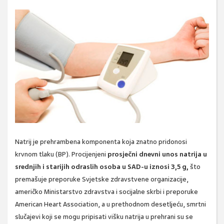
Natrij je prehrambena komponenta koja znatno pridonosi
krvnom tlaku (BP). Procijenjeni
prosječni dnevni unos natrija u
srednjih i starijih odraslih osoba u SAD-u iznosi 3,5 g,
što
premašuje preporuke Svjetske zdravstvene organizacije,
američko Ministarstvo zdravstva i socijalne skrbi i preporuke
American
Heart Association, a u prethodnom desetljeću, smrtni
slučajevi koji se mogu pripisati višku natrija u prehrani su se