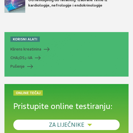
Od nevidljivog do fatalnog: izabrane teme iz
kardiologije, nefrologije i endokrinologije
KORISNI ALATI
Klirens kreatinina
CHA
DS
-VA
2
2
Pušenje
ONLINE TEČAJ
Pristupite online testiranju:
ZA LIJEČNIKE