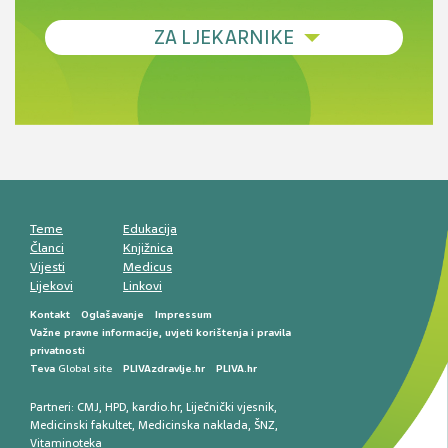
Debljina - od prevencije do personalizirane
ZA LJEKARNIKE
terapije
Novi pogled na migrenu: komorbiditeti, spolne
razlike i nove terapije
Antikoagulansi u ljekarničkoj praksi –
komunikacija, adherencija i sigurnost
Muško urološko zdravlje: od funkcionalnih
smetnji do rane onkološke dijagnostike
Mentalno zdravlje muškaraca: skriveni rizici i
kliničke posljedice
Životni stil i kardiovaskularno zdravlje
muškaraca
Teme
Edukacija
Članci
Knjižnica
Vijesti
Medicus
Lijekovi
Linkovi
Kontakt
Oglašavanje
Impressum
Važne pravne informacije, uvjeti korištenja i pravila
privatnosti
Teva
Global site
PLIVAzdravlje.hr
PLIVA.hr
Partneri:
CMJ
,
HPD
,
kardio.hr
,
Liječnički vjesnik
,
Medicinski fakultet
,
Medicinska naklada
,
ŠNZ
,
Vitaminoteka