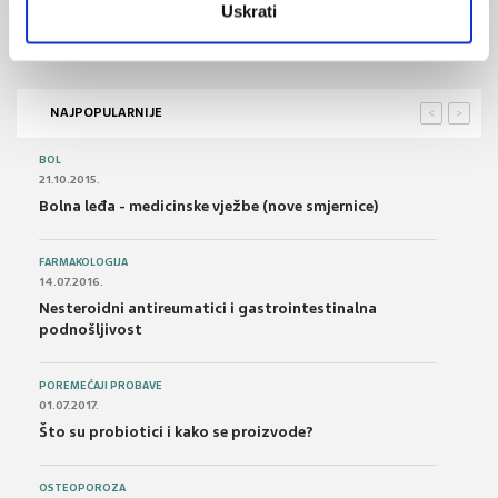
27.03.2023.
Uskrati
Hipertenzivna kriza i maligna hipertenzija
NAJPOPULARNIJE
<
>
BOL
21.10.2015.
Bolna leđa - medicinske vježbe (nove smjernice)
FARMAKOLOGIJA
14.07.2016.
Nesteroidni antireumatici i gastrointestinalna
podnošljivost
POREMEĆAJI PROBAVE
01.07.2017.
Što su probiotici i kako se proizvode?
OSTEOPOROZA