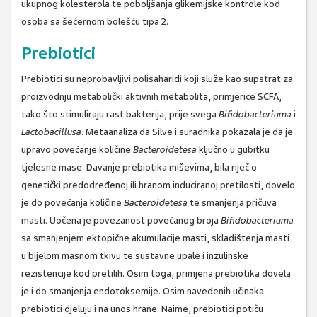
ukupnog kolesterola te poboljšanja glikemijske kontrole kod
osoba sa šećernom bolešću tipa 2.
Prebiotici
Prebiotici su neprobavljivi polisaharidi koji služe kao supstrat za
proizvodnju metabolički aktivnih metabolita, primjerice SCFA,
tako što stimuliraju rast bakterija, prije svega
Bifidobacteriuma
i
Lactobacillusa
. Metaanaliza da Silve i suradnika pokazala je da je
upravo povećanje količine
Bacteroidetesa
ključno u gubitku
tjelesne mase. Davanje prebiotika miševima, bila riječ o
genetički predodređenoj ili hranom induciranoj pretilosti, dovelo
je do povećanja količine
Bacteroidetesa
te smanjenja pričuva
masti. Uočena je povezanost povećanog broja
Bifidobacteriuma
sa smanjenjem ektopične akumulacije masti, skladištenja masti
u bijelom masnom tkivu te sustavne upale i inzulinske
rezistencije kod pretilih. Osim toga, primjena prebiotika dovela
je i do smanjenja endotoksemije. Osim navedenih učinaka
prebiotici djeluju i na unos hrane. Naime, prebiotici potiču