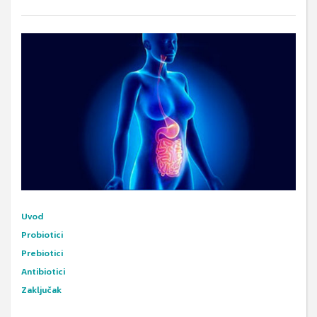
Uvod
Probiotici
Prebiotici
Antibiotici
Zaključak