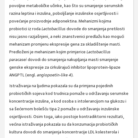
povoljne metaboličke učinke, kao što su smanjenje serumskih
razina leptina i inzulina, poboljšanje inzulinske osjetljivosti i
povećanje proizvodnje adiponektina. Mehanizmi kojima
probiotici iz roda
Lactobacillus
dovode do smanjenja pretilosti
nisu jasno razjašnjeni, a neki znanstvenici predlažu kao mogući
mehanizam promjenu ekspresije gena za skladištenje masti.
Predloženi je mehanizam kojim primjerice
Lactobacillus
paracasei
dovodi do smanjenja nakupljanja masti smanjenje
genske ekspresije za cirkulirajući inhibitor lipoprotein-lipaze
ANGPTL (engl.
angiopoetin-like 4
).
Istraživanja na ljudima pokazala su da primjena pojedinih
probiotičkih sojeva kod trudnica pomaže u održavanju serumske
koncentracije inzulina, a kod osoba s intolerancijom na glukozu i
sa šećernom bolešću tipa 2 pomaže u održavanju inzulinske
osjetljivosti. Osim toga, iako postoje kontradiktorni rezultati,
većina istraživanja pokazala su da konzumacija probiotičkih
kultura dovodi do smanjenja koncentracije LDL kolesterola i