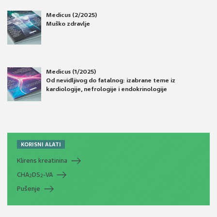
Medicus (2/2025)
Muško zdravlje
Medicus (1/2025)
Od nevidljivog do fatalnog: izabrane teme iz
kardiologije, nefrologije i endokrinologije
KORISNI ALATI
Klirens kreatinina
CHA
DS
-VA
2
2
Pušenje