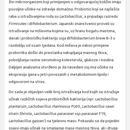
živi mikroorganizmi koji primijenjeni u odgovarajućoj količini imaju
povoljne učinke na zdravlje domaćina. Probiotici koji se najčešće
rabe u istraživanjima roda su
Lactobacillus
, a pripadaju razredu
Firmicutes
i
Bifidobacterium
. Japanski znanstvenici proveli su
istraživanje na miševima kojima su, uz hranu bogatu mastima,
davali i probiotičku bakteriju soja
Bifidobacterium breve
B-3 u
razdoblju od osam tjedana. Kod miševa je nakon primjene
probiotika došlo do prestanka nakupljanja masnog tkiva,
poboljšanja razine serumskog kolesterola, glukoze i inzulina.
Daljnjim analizama utvrđeno je da navedeni soj ima učinke na
ekspresiju gena u jetri povezanih s metabolizmom lipida i
odgovorom na stres.
Do sada je objavljen velik broj istraživanja kod kojih se istražuje
učinak različitih sojeva probiotičkih bakterija (npr.
Lactobacillus
plantarum
,
Lactobacillus rhamnosus
PL60,
Lactobacillus casei
strain Shirota
,
Lactobacillus paracasei ssp paracasei
F19,
Lactobacillus gasseri
) na tjelesnu masu. Pokazalo se da pojedini
sojevi imaju učinak na smanjenje mase masnog tkiva, ali i druge