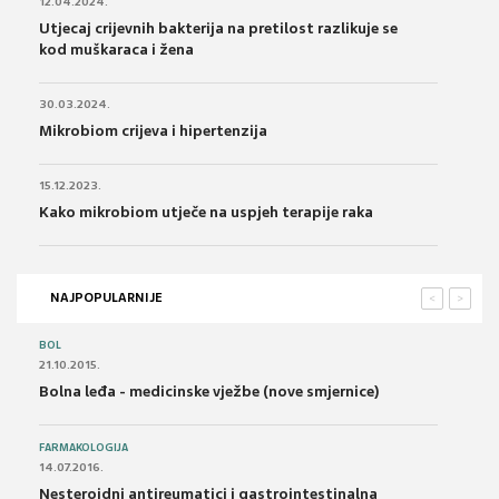
12.04.2024.
Utjecaj crijevnih bakterija na pretilost razlikuje se
kod muškaraca i žena
30.03.2024.
Mikrobiom crijeva i hipertenzija
15.12.2023.
Kako mikrobiom utječe na uspjeh terapije raka
NAJPOPULARNIJE
<
>
BOL
21.10.2015.
Bolna leđa - medicinske vježbe (nove smjernice)
FARMAKOLOGIJA
14.07.2016.
Nesteroidni antireumatici i gastrointestinalna