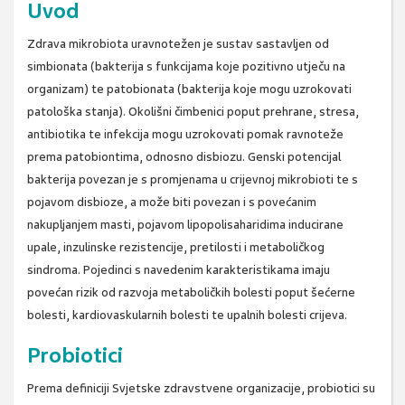
Uvod
Zdrava mikrobiota uravnotežen je sustav sastavljen od
simbionata (bakterija s funkcijama koje pozitivno utječu na
organizam) te patobionata (bakterija koje mogu uzrokovati
patološka stanja). Okolišni čimbenici poput prehrane, stresa,
antibiotika te infekcija mogu uzrokovati pomak ravnoteže
prema patobiontima, odnosno disbiozu. Genski potencijal
bakterija povezan je s promjenama u crijevnoj mikrobioti te s
pojavom disbioze, a može biti povezan i s povećanim
nakupljanjem masti, pojavom lipopolisaharidima inducirane
upale, inzulinske rezistencije, pretilosti i metaboličkog
sindroma. Pojedinci s navedenim karakteristikama imaju
povećan rizik od razvoja metaboličkih bolesti poput šećerne
bolesti, kardiovaskularnih bolesti te upalnih bolesti crijeva.
Probiotici
Prema definiciji Svjetske zdravstvene organizacije, probiotici su