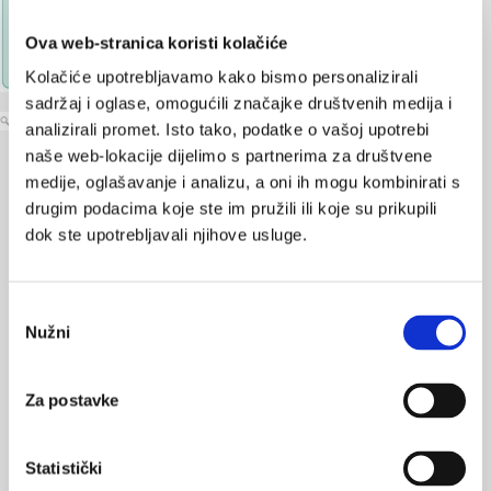
Ova web-stranica koristi kolačiće
Kolačiće upotrebljavamo kako bismo personalizirali
sadržaj i oglase, omogućili značajke društvenih medija i
povećaj sliku
analizirali promet. Isto tako, podatke o vašoj upotrebi
naše web-lokacije dijelimo s partnerima za društvene
Rezultati epidemioloških istraživanja upućuju na povećan rizik za
medije, oglašavanje i analizu, a oni ih mogu kombinirati s
razvoj pretilosti u djece koja su vrlo rano bila izložena
drugim podacima koje ste im pružili ili koje su prikupili
višekratnoj antibiotičkoj terapiji, međutim, točan mehanizam te
dok ste upotrebljavali njihove usluge.
povezanosti još uvijek nije poznat. Podatci iz studija provedenih
na životinjama indiciraju da antibiotici uzrokuju promjene na
crijevnoj mikrobioti što djeluje na organizam domaćina te dovodi
Odabir
do akumulacije masnog tkiva. Poremećaj crijevne mikrobiote
Nužni
pristanka
uzrokovane izlaganjem antibioticima u perinatalnom razdoblju
može stvoriti metabolički fenotip domaćina sklon razvoju
Za postavke
pretilosti, koji se zadržava nakon prestanka uzimanja antibiotika
te oporavka crijevne mikroflore. Ta zapažanja mogu imati veliku
važnost, s obzirom na to da je velik broj dojenčadi izložen
Statistički
antibioticima putem majke, tijekom porođaja ili izravno u vrijeme