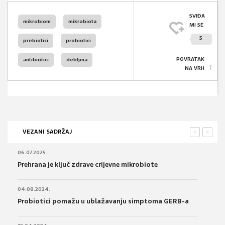
SVIĐA
mikrobiom
mikrobiota
MI SE
5
prebiotici
probiotici
POVRATAK
antibiotici
debljina
NA VRH
VEZANI SADRŽAJ
<
>
06.07.2025.
Prehrana je ključ zdrave crijevne mikrobiote
04.08.2024.
Probiotici pomažu u ublažavanju simptoma GERB-a