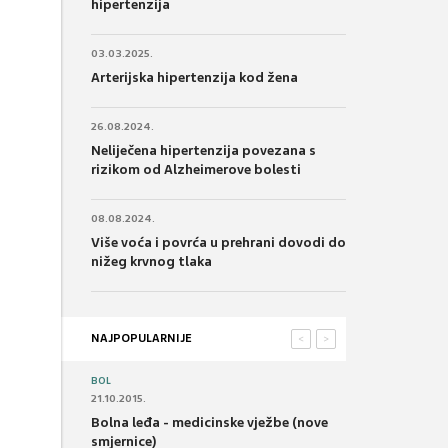
hipertenzija
03.03.2025.
Arterijska hipertenzija kod žena
26.08.2024.
Neliječena hipertenzija povezana s
rizikom od Alzheimerove bolesti
08.08.2024.
Više voća i povrća u prehrani dovodi do
nižeg krvnog tlaka
NAJPOPULARNIJE
<
>
BOL
21.10.2015.
Bolna leđa - medicinske vježbe (nove
smjernice)