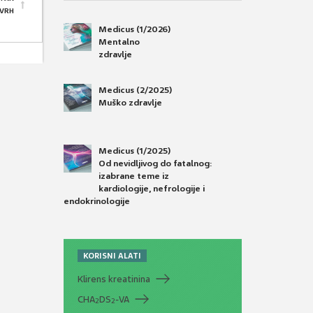
 VRH
Medicus (1/2026)
Mentalno
zdravlje
Medicus (2/2025)
Muško zdravlje
Medicus (1/2025)
Od nevidljivog do fatalnog:
izabrane teme iz
kardiologije, nefrologije i
endokrinologije
KORISNI ALATI
Klirens kreatinina
CHA
DS
-VA
2
2