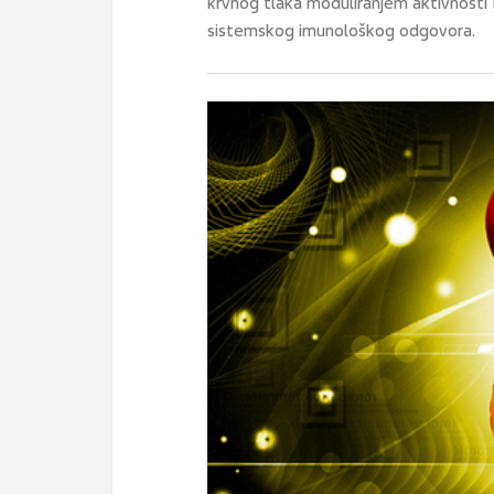
krvnog tlaka moduliranjem aktivnosti 
sistemskog imunološkog odgovora.