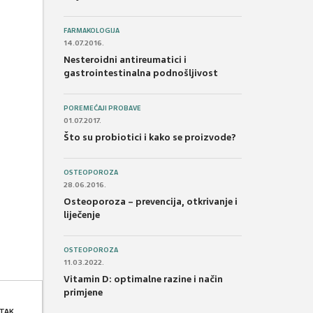
FARMAKOLOGIJA
14.07.2016.
Nesteroidni antireumatici i
gastrointestinalna podnošljivost
POREMEĆAJI PROBAVE
01.07.2017.
Što su probiotici i kako se proizvode?
OSTEOPOROZA
28.06.2016.
Osteoporoza – prevencija, otkrivanje i
liječenje
OSTEOPOROZA
11.03.2022.
Vitamin D: optimalne razine i način
primjene
TAK