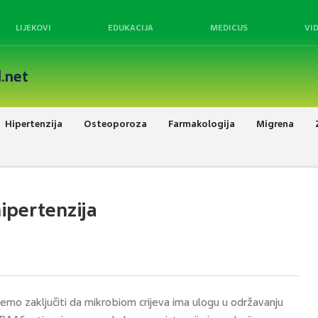
LIJEKOVI
EDUKACIJA
MEDICUS
VI
.net
Hipertenzija
Osteoporoza
Farmakologija
Migrena
hipertenzija
mo zaključiti da mikrobiom crijeva ima ulogu u održavanju