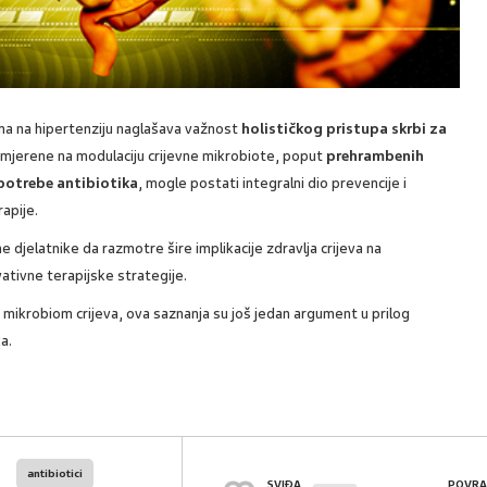
ma na hipertenziju naglašava važnost
holističkog pristupa skrbi za
 usmjerene na modulaciju crijevne mikrobiote, poput
prehrambenih
upotrebe antibiotika
, mogle postati integralni dio prevencije i
rapije.
djelatnike da razmotre šire implikacije zdravlja crijeva na
vativne terapijske strategije.
a mikrobiom crijeva, ova saznanja su još jedan argument u prilog
a.
antibiotici
SVIĐA
POVRA