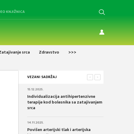
DEO KNJIŽNICA
Zatajivanje srca
Zdravstvo
>>>
VEZANI SADRŽAJ
<
>
15.12.2025.
Individualizacija antihipertenzivne
terapije kod bolesnika sa zatajivanjem
srca
14.11.2025.
Povišen arterijski tlak i arterijska