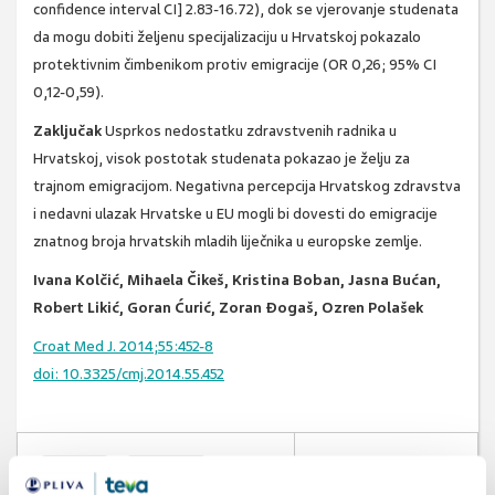
confidence interval CI] 2.83-16.72), dok se vjerovanje studenata
da mogu dobiti željenu specijalizaciju u Hrvatskoj pokazalo
protektivnim čimbenikom protiv emigracije (OR 0,26; 95% CI
0,12-0,59).
Zaključak
Usprkos nedostatku zdravstvenih radnika u
Hrvatskoj, visok postotak studenata pokazao je želju za
trajnom emigracijom. Negativna percepcija Hrvatskog zdravstva
i nedavni ulazak Hrvatske u EU mogli bi dovesti do emigracije
znatnog broja hrvatskih mladih liječnika u europske zemlje.
Ivana Kolčić, Mihaela Čikeš, Kristina Boban, Jasna Bućan,
Robert Likić, Goran Ćurić, Zoran Đogaš, Ozren Polašek
Croat Med J. 2014;55:452-8
doi: 10.3325/cmj.2014.55.452
studenti
emigracija