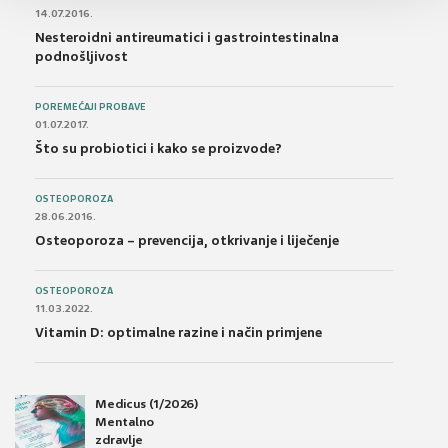
14.07.2016.
Nesteroidni antireumatici i gastrointestinalna
podnošljivost
POREMEĆAJI PROBAVE
01.07.2017.
Što su probiotici i kako se proizvode?
OSTEOPOROZA
28.06.2016.
Osteoporoza – prevencija, otkrivanje i liječenje
OSTEOPOROZA
11.03.2022.
Vitamin D: optimalne razine i način primjene
Medicus (1/2026)
Mentalno
zdravlje