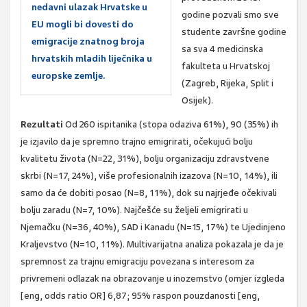
nedavni ulazak Hrvatske u
godine pozvali smo sve
EU mogli bi dovesti do
studente završne godine
emigracije znatnog broja
sa sva 4 medicinska
hrvatskih mladih liječnika u
fakulteta u Hrvatskoj
europske zemlje.
(Zagreb, Rijeka, Split i
Osijek).
Rezultati
Od 260 ispitanika (stopa odaziva 61%), 90 (35%) ih
je izjavilo da je spremno trajno emigrirati, očekujući bolju
kvalitetu života (N=22, 31%), bolju organizaciju zdravstvene
skrbi (N=17, 24%), više profesionalnih izazova (N=10, 14%), ili
samo da će dobiti posao (N=8, 11%), dok su najrjeđe očekivali
bolju zaradu (N=7, 10%). Najčešće su željeli emigrirati u
Njemačku (N=36, 40%), SAD i Kanadu (N=15, 17%) te Ujedinjeno
Kraljevstvo (N=10, 11%). Multivarijatna analiza pokazala je da je
spremnost za trajnu emigraciju povezana s interesom za
privremeni odlazak na obrazovanje u inozemstvo (omjer izgleda
[eng, odds ratio OR] 6,87; 95% raspon pouzdanosti [eng,