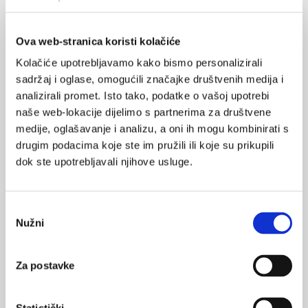
SVIĐA
posao
medicina
MI SE
0
medicinari
Ova web-stranica koristi kolačiće
Kolačiće upotrebljavamo kako bismo personalizirali
POVRATAK
nedostatak liječnika
cmj
NA VRH
sadržaj i oglase, omogućili značajke društvenih medija i
stavovi
analizirali promet. Isto tako, podatke o vašoj upotrebi
naše web-lokacije dijelimo s partnerima za društvene
medije, oglašavanje i analizu, a oni ih mogu kombinirati s
drugim podacima koje ste im pružili ili koje su prikupili
dok ste upotrebljavali njihove usluge.
VEZANI SADRŽAJ
<
>
Odabir
24.05.2023.
Nužni
pristanka
Razlike stavova studenata o starenju i demenciji
23.04.2019.
Za postavke
Svjetski dan sigurnosti i zaštite zdravlja na radu, 28.
4.