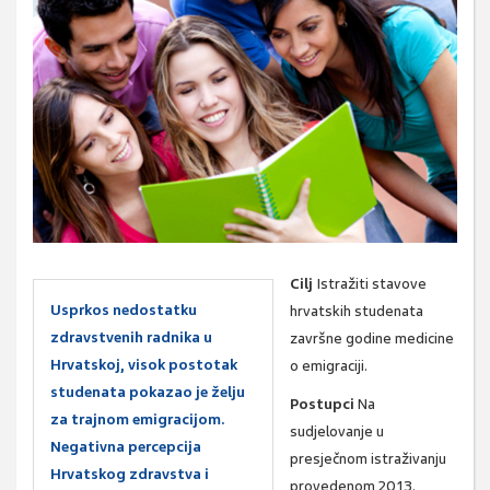
Cilj
Istražiti stavove
Usprkos nedostatku
hrvatskih studenata
zdravstvenih radnika u
završne godine medicine
Hrvatskoj, visok postotak
o emigraciji.
studenata pokazao je želju
Postupci
Na
za trajnom emigracijom.
sudjelovanje u
Negativna percepcija
presječnom istraživanju
Hrvatskog zdravstva i
provedenom 2013.