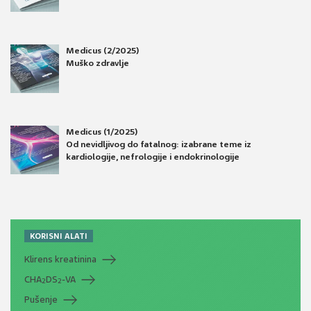
Medicus (2/2025)
Muško zdravlje
Medicus (1/2025)
Od nevidljivog do fatalnog: izabrane teme iz
kardiologije, nefrologije i endokrinologije
KORISNI ALATI
Klirens kreatinina
CHA
DS
-VA
2
2
Pušenje