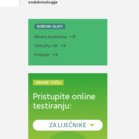
endokrinologije
KORISNI ALATI
Klirens kreatinina
CHA
DS
-VA
2
2
Pušenje
ONLINE TEČAJ
Pristupite online
testiranju:
ZA LIJEČNIKE