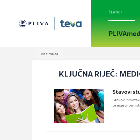
ČLANCI
PLIVAmed
Naslovnica
KLJUČNA RIJEČ: MEDI
Stavovi st
Stavovi hrvatsk
presječnom istr