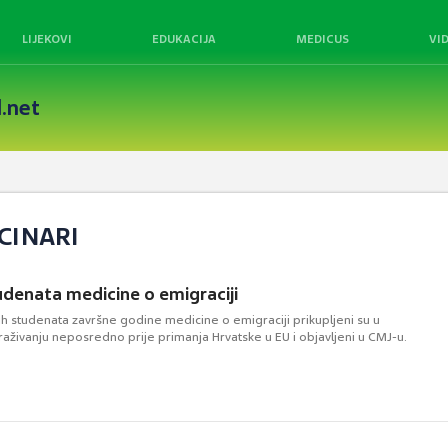
LIJEKOVI
EDUKACIJA
MEDICUS
VI
.net
CINARI
udenata medicine o emigraciji
ih studenata završne godine medicine o emigraciji prikupljeni su u
aživanju neposredno prije primanja Hrvatske u EU i objavljeni u CMJ-u.