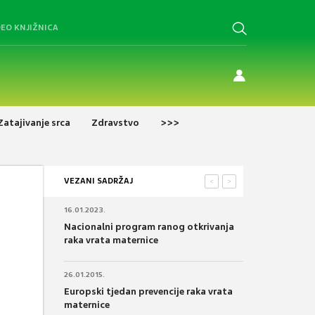
DEO KNJIŽNICA
Zatajivanje srca
Zdravstvo
>>>
VEZANI SADRŽAJ
<
>
16.01.2023.
Nacionalni program ranog otkrivanja
raka vrata maternice
26.01.2015.
Europski tjedan prevencije raka vrata
maternice