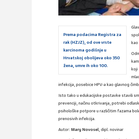
Glav
Prema podacima Registra za
spol
rak (HZJZ), od ove vrste
kao
karcinoma godišnje u
Odm
Hrvatskoj obolijeva oko 350
kamp
žena, umre ih oko 100.
koji
mlad
infekcija, posebice HPV-a kao glavnog čimb
Isto tako u edukacijske postavke stavili s
prevenciji, načinu otkrivanja, potrebi odlas
psihološke potpore u različitim fazama bole
prenosivih infekcija.
Autor:
Mary Novosel
, dipl. novinar