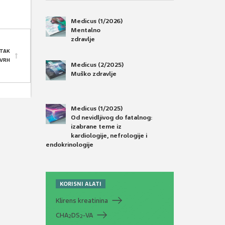
Medicus (1/2026)
Mentalno
zdravlje
TAK
 VRH
Medicus (2/2025)
Muško zdravlje
Medicus (1/2025)
Od nevidljivog do fatalnog:
izabrane teme iz
kardiologije, nefrologije i
endokrinologije
KORISNI ALATI
Klirens kreatinina
CHA
DS
-VA
2
2