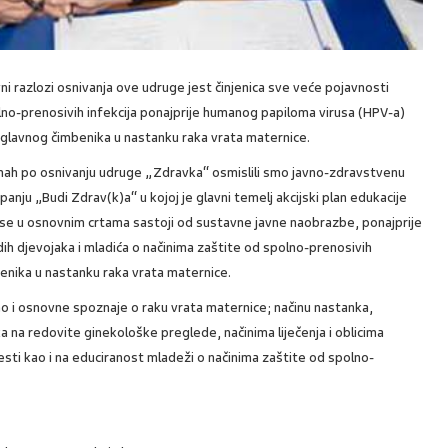
ni razlozi osnivanja ove udruge jest činjenica sve veće pojavnosti
no-prenosivih infekcija ponajprije humanog papiloma virusa (HPV-a)
 glavnog čimbenika u nastanku raka vrata maternice.
ah po osnivanju udruge „Zdravka“ osmislili smo javno-zdravstvenu
anju „Budi Zdrav(k)a“ u kojoj je glavni temelj akcijski plan edukacije
 se u osnovnim crtama sastoji od sustavne javne naobrazbe, ponajprije
ih djevojaka i mladića o načinima zaštite od spolno-prenosivih
enika u nastanku raka vrata maternice.
mo i osnovne spoznaje o raku vrata maternice; načinu nastanka,
ka na redovite ginekološke preglede, načinima liječenja i oblicima
sti kao i na educiranost mladeži o načinima zaštite od spolno-