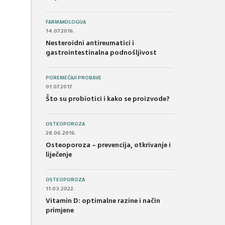
FARMAKOLOGIJA
14.07.2016.
Nesteroidni antireumatici i
gastrointestinalna podnošljivost
POREMEĆAJI PROBAVE
01.07.2017.
Što su probiotici i kako se proizvode?
OSTEOPOROZA
28.06.2016.
Osteoporoza – prevencija, otkrivanje i
liječenje
OSTEOPOROZA
11.03.2022.
Vitamin D: optimalne razine i način
primjene