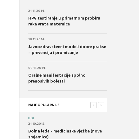
21.11.2014.
HPV testiranje u primarnom probiru
raka vrata maternice
18.11.2014.
Javnozdravstveni modeli dobre prakse
– prevencija i promicanje
06.11.2014.
Oralne manifestacije spolno
prenosivih bolesti
NAJPOPULARNIJE
<
>
BOL
21.10.2015.
Bolna leđa - medicinske vježbe (nove
smjernice)