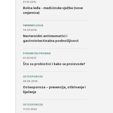
21.10.2015.
Bolna leđa - medicinske vježbe (nove
smjernice)
FARMAKOLOGIJA
14.07.2016.
Nesteroidni antireumatici i
gastrointestinalna podnošljivost
POREMEĆAJI PROBAVE
01.07.2017.
Što su probiotici i kako se proizvode?
OSTEOPOROZA
28.06.2016.
Osteoporoza – prevencija, otkrivanje i
liječenje
OSTEOPOROZA
11.03.2022.