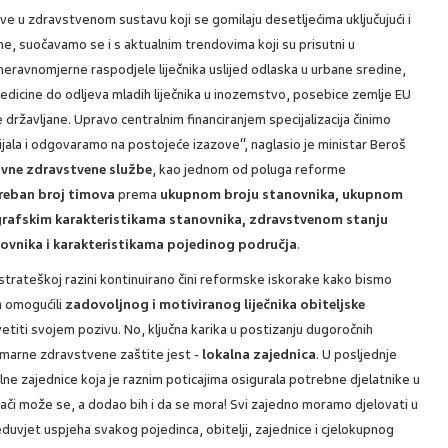
 u zdravstvenom sustavu koji se gomilaju desetljećima uključujući i
e, suočavamo se i s aktualnim trendovima koji su prisutni u
neravnomjerne raspodjele liječnika uslijed odlaska u urbane sredine,
 medicine do odljeva mladih liječnika u inozemstvo, posebice zemlje EU
 državljane. Upravo centralnim financiranjem specijalizacija činimo
ijala i odgovaramo na postojeće izazove“, naglasio je ministar Beroš
avne zdravstvene službe
, kao jednom od poluga reforme
reban broj timova
prema
ukupnom broju stanovnika, ukupnom
rafskim karakteristikama stanovnika, zdravstvenom stanju
novnika i karakteristikama pojedinog područja
.
strateškoj razini kontinuirano čini reformske iskorake kako bismo
a omogućili
zadovoljnog i motiviranog liječnika obiteljske
etiti svojem pozivu. No, ključna karika u postizanju dugoročnih
rimarne zdravstvene zaštite jest -
lokalna zajednica
. U posljednje
ne zajednice koja je raznim poticajima osigurala potrebne djelatnike u
nači može se, a dodao bih i da se mora! Svi zajedno moramo djelovati u
reduvjet uspjeha svakog pojedinca, obitelji, zajednice i cjelokupnog