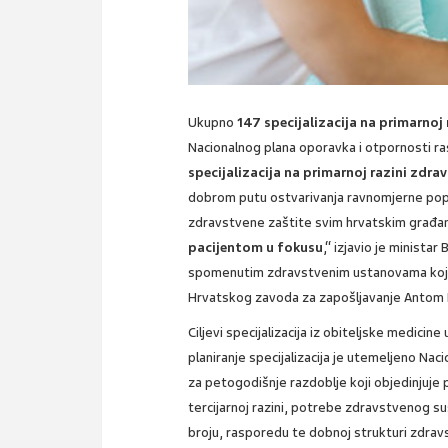
Ukupno
147 specijalizacija na primarnoj
Nacionalnog plana oporavka i otpornosti ra
specijalizacija na primarnoj razini zdr
dobrom putu ostvarivanja ravnomjerne pop
zdravstvene zaštite svim hrvatskim građan
pacijentom u fokusu
,“ izjavio je minist
spomenutim zdravstvenim ustanovama koje 
Hrvatskog zavoda za zapošljavanje Antom
Ciljevi specijalizacija iz obiteljske medici
planiranje specijalizacija je utemeljeno Na
za petogodišnje razdoblje koji objedinjuje
tercijarnoj razini, potrebe zdravstvenog s
broju, rasporedu te dobnoj strukturi zdrav