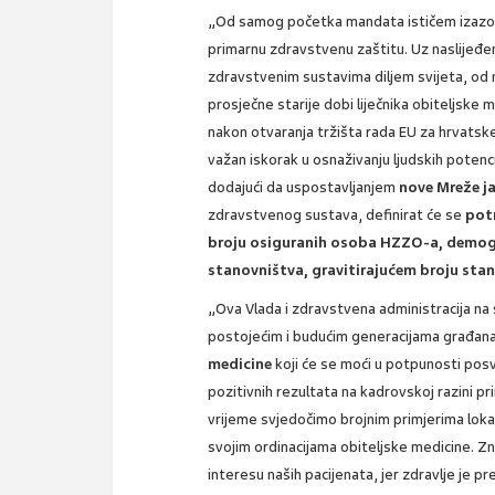
„Od samog početka mandata ističem izazove
primarnu zdravstvenu zaštitu. Uz naslijeđen
zdravstvenim sustavima diljem svijeta, od 
prosječne starije dobi liječnika obiteljske
nakon otvaranja tržišta rada EU za hrvatske
važan iskorak u osnaživanju ljudskih potenc
dodajući da uspostavljanjem
nove Mreže j
zdravstvenog sustava, definirat će se
pot
broju osiguranih osoba HZZO-a, demog
stanovništva, gravitirajućem broju sta
„Ova Vlada i zdravstvena administracija na 
postojećim i budućim generacijama građan
medicine
koji će se moći u potpunosti posv
pozitivnih rezultata na kadrovskoj razini p
vrijeme svjedočimo brojnim primjerima lokal
svojim ordinacijama obiteljske medicine. Z
interesu naših pacijenata, jer zdravlje je p