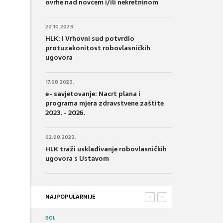
ovrhe nad novcem i/ili nekretninom
20.10.2023.
HLK: i Vrhovni sud potvrdio
protuzakonitost robovlasničkih
ugovora
17.08.2023.
e- savjetovanje: Nacrt plana i
programa mjera zdravstvene zaštite
2023. - 2026.
02.08.2023.
HLK traži usklađivanje robovlasničkih
ugovora s Ustavom
NAJPOPULARNIJE
<
>
BOL