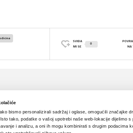
edicina
SVIĐA
POVRA
0
MI SE
NA
kolačiće
ko bismo personalizirali sadržaj i oglase, omogućili značajke d
. Isto tako, podatke o vašoj upotrebi naše web-lokacije dijelimo s
avanje i analizu, a oni ih mogu kombinirati s drugim podacima k