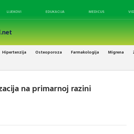
LIJEKOVI
EDUKACIJA
MEDICUS
VI
.net
Hipertenzija
Osteoporoza
Farmakologija
Migrena
acija na primarnoj razini