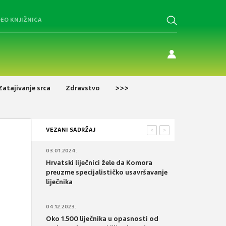
DEO KNJIŽNICA
Zatajivanje srca
Zdravstvo
>>>
VEZANI SADRŽAJ
<
>
03.01.2024.
Hrvatski liječnici žele da Komora
preuzme specijalističko usavršavanje
liječnika
04.12.2023.
Oko 1.500 liječnika u opasnosti od