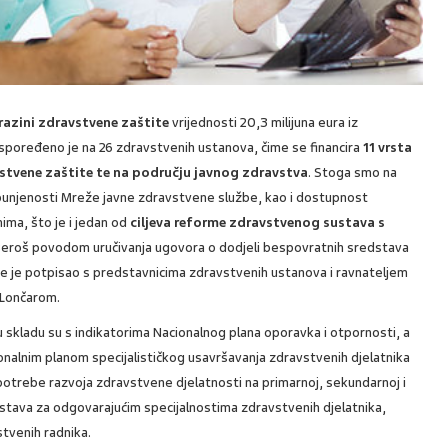
 razini zdravstvene zaštite
vrijednosti 20,3 milijuna eura iz
spoređeno je na 26 zdravstvenih ustanova, čime se financira
11 vrsta
avstvene zaštite te na području javnog zdravstva
. Stoga smo na
unjenosti Mreže javne zdravstvene službe, kao i dostupnost
ima, što je i jedan od
ciljeva reforme zdravstvenog sustava s
ar Beroš povodom uručivanja ugovora o dodjeli bespovratnih sredstava
je potpisao s predstavnicima zdravstvenih ustanova i ravnateljem
 Lončarom.
ne u skladu su s indikatorima Nacionalnog plana oporavka i otpornosti, a
cionalnim planom specijalističkog usavršavanja zdravstvenih djelatnika
 potrebe razvoja zdravstvene djelatnosti na primarnoj, sekundarnoj i
ustava za odgovarajućim specijalnostima zdravstvenih djelatnika,
stvenih radnika.