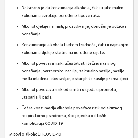
Dokazano je da konzumacija alkohola, čak i u jako malim
količinama uzrokuje određene tipove raka.
Alkohol djeluje na misli, prosuđivanje, donošenje odluka i
ponašanje.
Konzumiranje alkohola tijekom trudnoće, čak i u najmanjim
količinama djeluje štetno na nerođeno dijete.
Alkohol povećava rizik, učestalost i težinu nasilnog
ponašanja; partnersko nasilje, seksualno nasilje, nasilje
među mladima, zlostavljanje starijih te nasilje prema djeci.
Alkohol povećava rizik od smrti i ozljeda u prometu,
utapanja ili pada.
Češća konzumacija alkohola povećava rizik od akutnog
respiratornog sindroma, što je jedna od težih
komplikacija COVID-19.
Mitovi o alkoholu i COVID-19