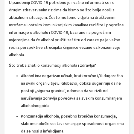
U pandemiji COVID-19 potrebno je i važno informirati se i o
drugim zdravstvenim rizicima da bismo se što bolje nosili s
aktualnom situacijom. Često možemo vidjeti na društvenim
mrežama i ostalim komunikacijskim kanalima različite i pogrešne
informacije o alkoholu i COVID-19, bazirane na pogrešnim
uvjerenjima da će alkohol pružiti zaštitu od zaraze pa je važno
reći iz perspektive stručnjaka činjenice vezane uz konzumaciju
alkohola.
Što treba znati o konzumaciji alkohola i zdravlju?
Alkohol ima negativan učinak, kratkoročno i/ili dugoročno
na svaki organ u tijelu. Globalno, dokazi sugeriraju da ne
postoji „sigurna granica“, odnosno da se rizik od
narušavanja zdravlja povećava sa svakim konzumiranjem
alkoholnog pića.
Konzumacija alkohola, posebno kronična konzumacija,
slabi imunološki sustav i smanjuje sposobnost organizma
da se nosi s infekcijama.