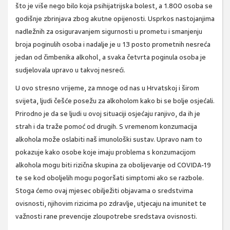
što je više nego bilo koja psihijatrijska bolest, a 1.800 osoba se
godišnje zbrinjava zbog akutne opijenosti. Usprkos nastojanjima
nadležnih za osiguravanjem sigurnosti u prometu i smanjenju
broja poginulih osoba i nadalje je u 13 posto prometnih nesreća
jedan od čimbenika alkohol, a svaka četvrta poginula osoba je
sudjelovala upravo u takvoj nesreći.
U ovo stresno vrijeme, za mnoge od nas u Hrvatskoj i širom
svijeta, ljudi češće posežu za alkoholom kako bi se bolje osjećali.
Prirodno je da se ljudi u ovoj situaciji osjećaju ranjivo, da ih je
strah i da traže pomoć od drugih. S vremenom konzumacija
alkohola može oslabiti naš imunološki sustav. Upravo nam to
pokazuje kako osobe koje imaju problema s konzumacijom
alkohola mogu biti rizična skupina za obolijevanje od COVIDA-19
te se kod oboljelih mogu pogoršati simptomi ako se razbole.
Stoga ćemo ovaj mjesec obilježiti objavama o sredstvima
ovisnosti, njihovim rizicima po zdravlje, utjecaju na imunitet te
važnosti rane prevencije zloupotrebe sredstava ovisnosti.