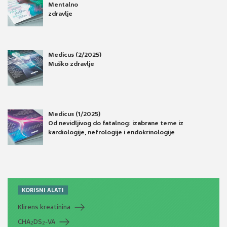
Mentalno
zdravlje
Medicus (2/2025)
Muško zdravlje
Medicus (1/2025)
Od nevidljivog do fatalnog: izabrane teme iz
kardiologije, nefrologije i endokrinologije
KORISNI ALATI
Klirens kreatinina
CHA
DS
-VA
2
2