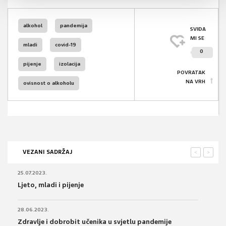
alkohol
pandemija
SVIĐA
MI SE
mladi
covid-19
0
pijenje
izolacija
POVRATAK
NA VRH
ovisnost o alkoholu
VEZANI SADRŽAJ
<
>
25.07.2023.
Ljeto, mladi i pijenje
28.06.2023.
Zdravlje i dobrobit učenika u svjetlu pandemije