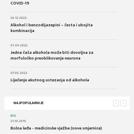
COVID-19
26.12.2022.
Alkohol i benzodijazepini – česta i ubojita
kombinacija
01.09.2022.
Jedna čaša alkohola može biti dovoljna za
morfološko preoblikovanje neurona
07.06.2022.
Liječenje akutnog ustezanja od alkohola
NAJPOPULARNIJE
<
>
BOL
21.10.2015.
Bolna leđa - medicinske vježbe (nove smjernice)