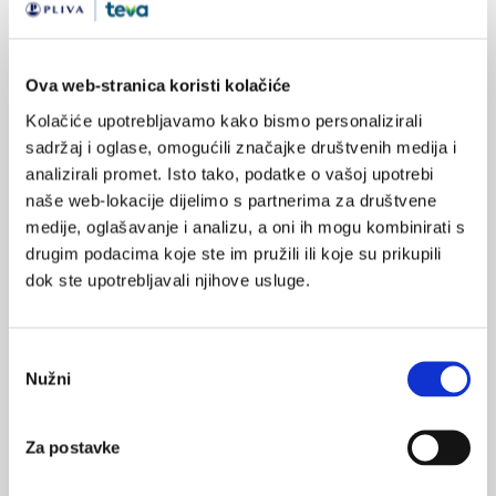
Alkohol i COVID-19 pandemija - preporuke Svjetske zdravstvene
organizacije (WHO)
Izbjegavajte alkohol kako ne biste narušili vlastiti
Ova web-stranica koristi kolačiće
imunitet
Kolačiće upotrebljavamo kako bismo personalizirali
Ostanite trijezni da biste mogli biti na oprezu i donositi
sadržaj i oglase, omogućili značajke društvenih medija i
dobre odluke ne samo za sebe, već svoju obitelj i ljude u
analizirali promet. Isto tako, podatke o vašoj upotrebi
svojoj okolini.
naše web-lokacije dijelimo s partnerima za društvene
medije, oglašavanje i analizu, a oni ih mogu kombinirati s
Ako pak konzumirate alkohol, nastojte da to budu
drugim podacima koje ste im pružili ili koje su prikupili
minimalne količine
dok ste upotrebljavali njihove usluge.
Izbjegavajte alkohol kao ispriku za konzumiranje cigareta
i obrnuto, pušenje je povezano sa značajnijim
Odabir
komplikacijama i napredovanjem virusa COVID-19.
Nužni
pristanka
Pobrinite se da djeca i mlađi članovi obitelji nemaju
pristup alkoholu i ne dopuštajte im eksperimentiranje s
Za postavke
alkoholom – budite dobar uzor djeci.
Razgovarajte s djecom i mladim ljudima o problemima