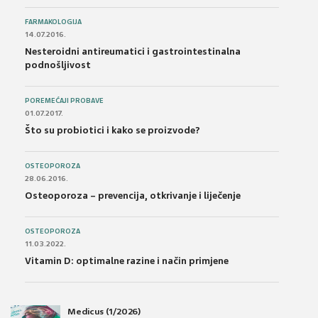
FARMAKOLOGIJA
14.07.2016.
Nesteroidni antireumatici i gastrointestinalna
podnošljivost
POREMEĆAJI PROBAVE
01.07.2017.
Što su probiotici i kako se proizvode?
OSTEOPOROZA
28.06.2016.
Osteoporoza – prevencija, otkrivanje i liječenje
OSTEOPOROZA
11.03.2022.
Vitamin D: optimalne razine i način primjene
Medicus (1/2026)