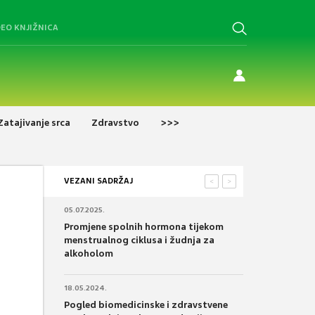
DEO KNJIŽNICA
Zatajivanje srca
Zdravstvo
>>>
VEZANI SADRŽAJ
<
>
05.07.2025.
Promjene spolnih hormona tijekom
menstrualnog ciklusa i žudnja za
alkoholom
18.05.2024.
Pogled biomedicinske i zdravstvene