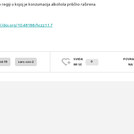
iji u kojoj je konzumacija alkohola prilično raširena.
://doi.org/10.48188/hczz.1.1.7
SVIĐA
POVRA
0
id-19
sars-cov-2
MI SE
NA