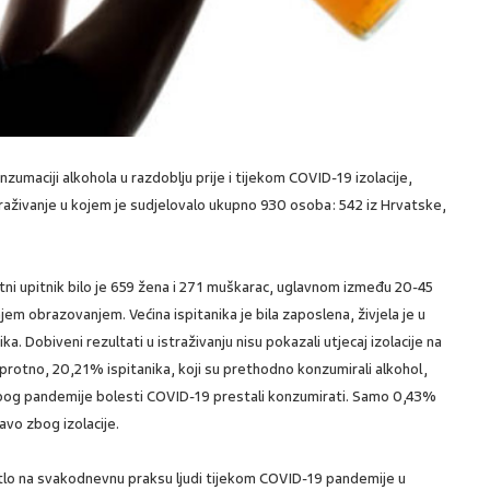
nzumaciji alkohola u razdoblju prije i tijekom COVID-19 izolacije,
raživanje u kojem je sudjelovalo ukupno 930 osoba: 542 iz Hrvatske,
etni upitnik bilo je 659 žena i 271 muškarac, uglavnom između 20-45
njem obrazovanjem. Većina ispitanika je bila zaposlena, živjela je u
 Dobiveni rezultati u istraživanju nisu pokazali utjecaj izolacije na
rotno, 20,21% ispitanika, koji su prethodno konzumirali alkohol,
 zbog pandemije bolesti COVID-19 prestali konzumirati. Samo 0,43%
avo zbog izolacije.
etlo na svakodnevnu praksu ljudi tijekom COVID-19 pandemije u