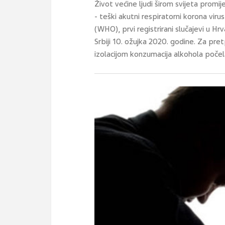
Život većine ljudi širom svijeta pro
- teški akutni respiratorni korona vi
(WHO), prvi registrirani slučajevi u Hrv
Srbiji 10. ožujka 2020. godine. Za p
izolacijom konzumacija alkohola počela