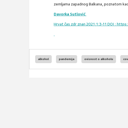
zemljama zapadnog Balkana, poznatom kao reg
Davorka Sutlović
Hrvat čas zdr znan 2021;1:3-11 DOI : https
alkohol
pandemija
ovisnost o alkoholu
cov