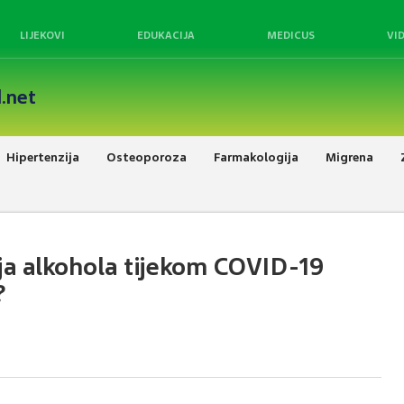
LIJEKOVI
EDUKACIJA
MEDICUS
VI
.net
Hipertenzija
Osteoporoza
Farmakologija
Migrena
a alkohola tijekom COVID-19
?