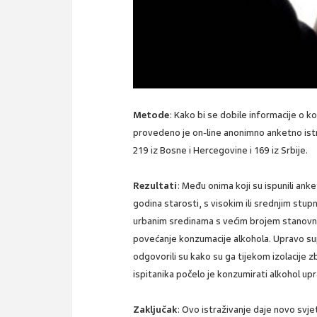
Metode
: Kako bi se dobile informacije o ko
provedeno je on-line anonimno anketno ist
219 iz Bosne i Hercegovine i 169 iz Srbije.
Rezultati
: Među onima koji su ispunili ank
godina starosti, s visokim ili srednjim stup
urbanim sredinama s većim brojem stanovnika.
povećanje konzumacije alkohola. Upravo sup
odgovorili su kako su ga tijekom izolacije
ispitanika počelo je konzumirati alkohol upr
Zaključak
: Ovo istraživanje daje novo svj