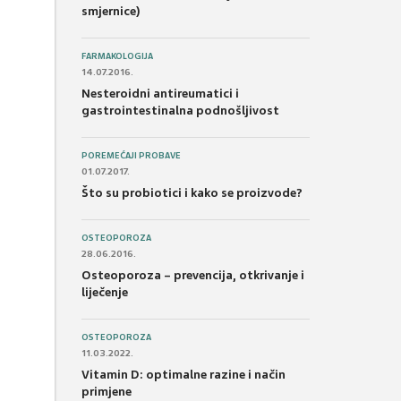
smjernice)
FARMAKOLOGIJA
14.07.2016.
Nesteroidni antireumatici i
gastrointestinalna podnošljivost
POREMEĆAJI PROBAVE
01.07.2017.
Što su probiotici i kako se proizvode?
OSTEOPOROZA
28.06.2016.
Osteoporoza – prevencija, otkrivanje i
liječenje
OSTEOPOROZA
11.03.2022.
Vitamin D: optimalne razine i način
primjene