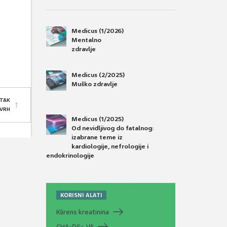
Medicus (1/2026)
Mentalno
zdravlje
Medicus (2/2025)
Muško zdravlje
TAK
 VRH
Medicus (1/2025)
Od nevidljivog do fatalnog:
izabrane teme iz
kardiologije, nefrologije i
endokrinologije
KORISNI ALATI
Klirens kreatinina
CHA
DS
-VA