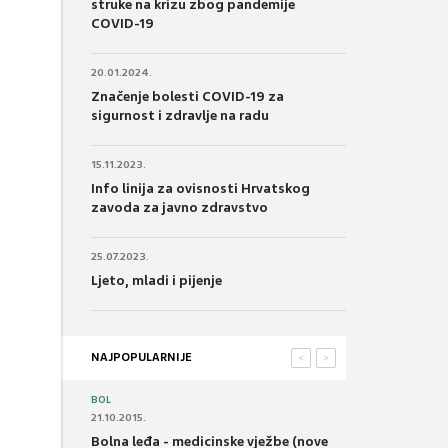
struke na krizu zbog pandemije
COVID-19
20.01.2024.
Značenje bolesti COVID-19 za
sigurnost i zdravlje na radu
15.11.2023.
Info linija za ovisnosti Hrvatskog
zavoda za javno zdravstvo
25.07.2023.
Ljeto, mladi i pijenje
NAJPOPULARNIJE
<
>
BOL
21.10.2015.
Bolna leđa - medicinske vježbe (nove