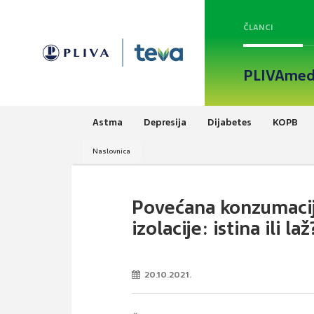
ČLANCI
PLIVAmed
Astma
Depresija
Dijabetes
KOPB
Naslovnica
Povećana konzumacij
izolacije: istina ili laž
20.10.2021.