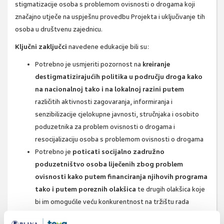
stigmatizacije osoba s problemom ovisnosti o drogama koji
značajno utječe na uspješnu provedbu Projekta i uključivanje tih
osoba u društvenu zajednicu.
Ključni zaključci
navedene edukacije bili su:
Potrebno je usmjeriti pozornost na
kreiranje
destigmatizirajućih politika u području droga kako
na nacionalnoj tako i na lokalnoj razini putem
različitih aktivnosti zagovaranja, informiranja i
senzibilizacije cjelokupne javnosti, stručnjaka i osobito
poduzetnika za problem ovisnosti o drogama i
resocijalizaciju osoba s problemom ovisnosti o drogama
Potrebno je
poticati socijalno zadružno
poduzetništvo osoba liječenih zbog problem
ovisnosti kako putem financiranja njihovih programa
tako i putem poreznih olakšica
te drugih olakšica koje
bi im omogućile veću konkurentnost na tržištu rada
Izvor:
Hrvatski zavod za javno zdravstvo, www.hzjz.hr