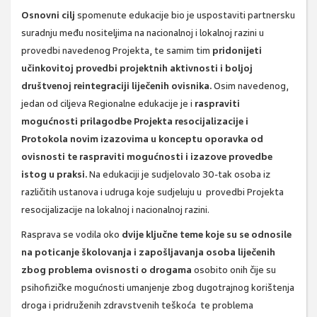
Osnovni cilj
spomenute edukacije bio je uspostaviti partnersku
suradnju među nositeljima na nacionalnoj i lokalnoj razini u
provedbi navedenog Projekta, te samim tim
pridonijeti
učinkovitoj provedbi projektnih aktivnosti i boljoj
društvenoj reintegraciji liječenih ovisnika.
Osim navedenog,
jedan od ciljeva Regionalne edukacije je i
raspraviti
mogućnosti prilagodbe Projekta resocijalizacije i
Protokola novim izazovima u konceptu oporavka od
ovisnosti te raspraviti mogućnosti i izazove provedbe
istog u praksi.
Na edukaciji je sudjelovalo 30-tak osoba iz
različitih ustanova i udruga koje sudjeluju u provedbi Projekta
resocijalizacije na lokalnoj i nacionalnoj razini.
Rasprava se vodila oko
dvije ključne teme koje su se odnosile
na poticanje školovanja i zapošljavanja osoba liječenih
zbog problema ovisnosti o drogama
osobito onih čije su
psihofizičke mogućnosti umanjenje zbog dugotrajnog korištenja
droga i pridruženih zdravstvenih teškoća te problema