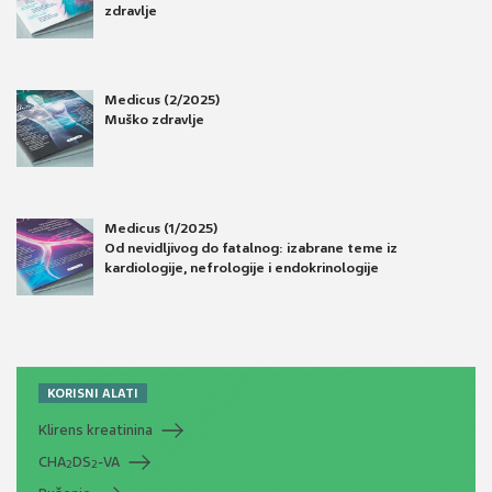
zdravlje
Medicus (2/2025)
Muško zdravlje
Medicus (1/2025)
Od nevidljivog do fatalnog: izabrane teme iz
kardiologije, nefrologije i endokrinologije
KORISNI ALATI
Klirens kreatinina
CHA
DS
-VA
2
2