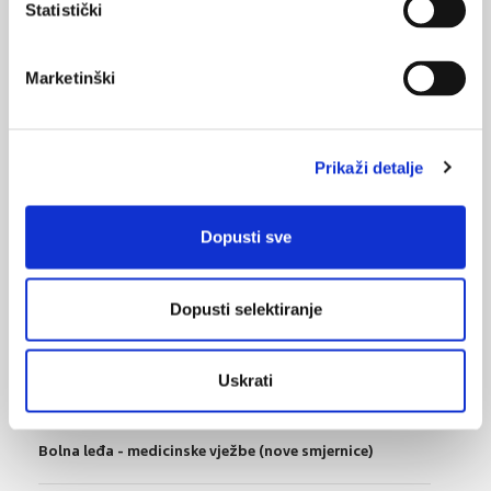
Statistički
potrošnje droga u Europi
22.11.2021.
Marketinški
Konzumacija alkohola i pandemija COVID-19
16.05.2017.
Prikaži detalje
Supstitucijska terapija značajno smanjuje mortalitet
ovisnika
Dopusti sve
18.12.2014.
Ovisnost o heroinu
Dopusti selektiranje
NAJPOPULARNIJE
<
>
Uskrati
BOL
21.10.2015.
Bolna leđa - medicinske vježbe (nove smjernice)