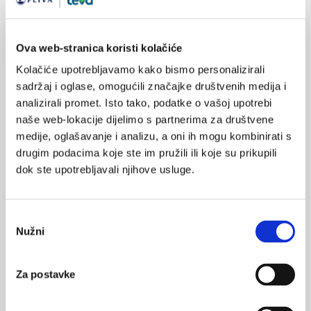
Ova web-stranica koristi kolačiće
SVIĐA
ovisnost o drogi
MI SE
Kolačiće upotrebljavamo kako bismo personalizirali
1
socijalna uključenost
sadržaj i oglase, omogućili značajke društvenih medija i
analizirali promet. Isto tako, podatke o vašoj upotrebi
POVRATAK
ovisnici
ovisnosti
naše web-lokacije dijelimo s partnerima za društvene
NA VRH
medije, oglašavanje i analizu, a oni ih mogu kombinirati s
drugim podacima koje ste im pružili ili koje su prikupili
dok ste upotrebljavali njihove usluge.
VEZANI SADRŽAJ
<
>
Odabir
Nužni
pristanka
30.04.2022.
HZJZ: Brošura o Projektu resocijalizacije
Za postavke
27.03.2022.
Najnovija analiza otpadnih voda za procjenu