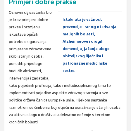
Primjeri dobre prakse
Osnovni cilj sastanka bio
Istaknuta je važnost
je kroz primjere dobre
prevencije i ranog otkrivanja
prakse i razmjenu
malignih bolesti,
iskustava ojačati
Alzheimerove i drugih
potrebu osiguravanja
demencija, jačanja uloge
primjerene zdravstvene
obiteljskog liječnika i
skrbi starijih osoba,
patronažne medicinske
ponuditi prijedloge
sestre.
budućih aktivnosti,
intervencija i zadataka,
kako pojedinih profesija, tako i multidisciplinarnog tima te
implementirati pojedine aspekte zdravog starenja u sve
politike država članica Europske unije. Tijekom sastanka
razmotreni su čimbenici koji utječu na osnaživanje starijih osoba
za aktivnu ulogu u društvu i adekvatno nošenje s teretom
kroničnih bolesti.