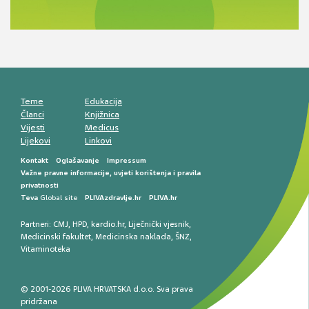
Antikoagulansi u ljekarničkoj praksi –
komunikacija, adherencija i sigurnost
Muško urološko zdravlje: od funkcionalnih
smetnji do rane onkološke dijagnostike
Mentalno zdravlje muškaraca: skriveni rizici i
kliničke posljedice
Životni stil i kardiovaskularno zdravlje
muškaraca
Teme
Edukacija
Članci
Knjižnica
Vijesti
Medicus
Lijekovi
Linkovi
Kontakt
Oglašavanje
Impressum
Važne pravne informacije, uvjeti korištenja i pravila
privatnosti
Teva
Global site
PLIVAzdravlje.hr
PLIVA.hr
Partneri:
CMJ
,
HPD
,
kardio.hr
,
Liječnički vjesnik
,
Medicinski fakultet
,
Medicinska naklada
,
ŠNZ
,
Vitaminoteka
© 2001-2026 PLIVA HRVATSKA d.o.o. Sva prava
pridržana