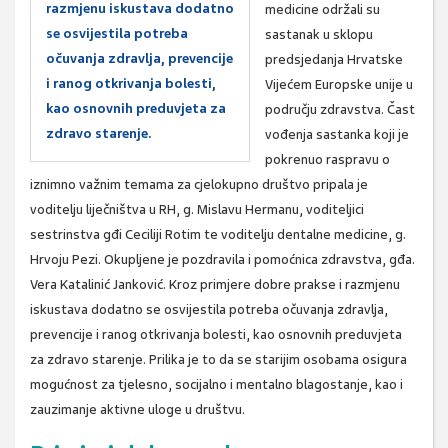
razmjenu iskustava dodatno
medicine održali su
se osvijestila potreba
sastanak u sklopu
očuvanja zdravlja, prevencije
predsjedanja Hrvatske
i ranog otkrivanja bolesti,
Vijećem Europske unije u
kao osnovnih preduvjeta za
području zdravstva. Čast
zdravo starenje.
vođenja sastanka koji je
pokrenuo raspravu o
iznimno važnim temama za cjelokupno društvo pripala je
voditelju liječništva u RH, g. Mislavu Hermanu, voditeljici
sestrinstva gđi Ceciliji Rotim te voditelju dentalne medicine, g.
Hrvoju Pezi. Okupljene je pozdravila i pomoćnica zdravstva, gđa.
Vera Katalinić Janković. Kroz primjere dobre prakse i razmjenu
iskustava dodatno se osvijestila potreba očuvanja zdravlja,
prevencije i ranog otkrivanja bolesti, kao osnovnih preduvjeta
za zdravo starenje. Prilika je to da se starijim osobama osigura
mogućnost za tjelesno, socijalno i mentalno blagostanje, kao i
zauzimanje aktivne uloge u društvu.