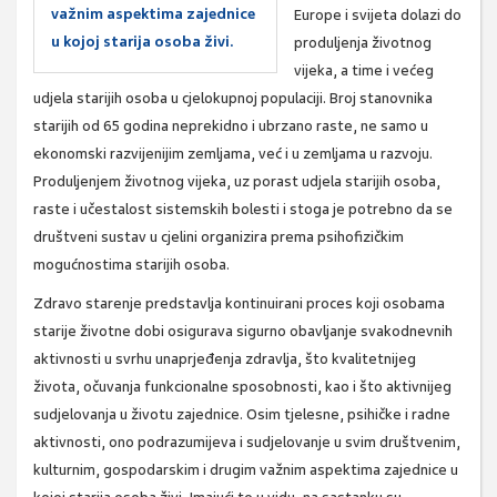
važnim aspektima zajednice
Europe i svijeta dolazi do
u kojoj starija osoba živi.
produljenja životnog
vijeka, a time i većeg
udjela starijih osoba u cjelokupnoj populaciji. Broj stanovnika
starijih od 65 godina neprekidno i ubrzano raste, ne samo u
ekonomski razvijenijim zemljama, već i u zemljama u razvoju.
Produljenjem životnog vijeka, uz porast udjela starijih osoba,
raste i učestalost sistemskih bolesti i stoga je potrebno da se
društveni sustav u cjelini organizira prema psihofizičkim
mogućnostima starijih osoba.
Zdravo starenje predstavlja kontinuirani proces koji osobama
starije životne dobi osigurava sigurno obavljanje svakodnevnih
aktivnosti u svrhu unaprjeđenja zdravlja, što kvalitetnijeg
života, očuvanja funkcionalne sposobnosti, kao i što aktivnijeg
sudjelovanja u životu zajednice. Osim tjelesne, psihičke i radne
aktivnosti, ono podrazumijeva i sudjelovanje u svim društvenim,
kulturnim, gospodarskim i drugim važnim aspektima zajednice u