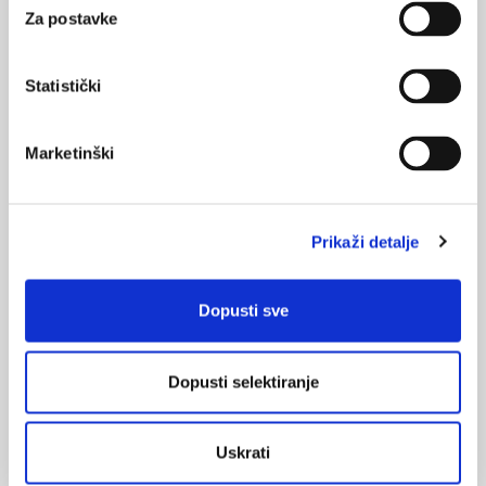
Za postavke
Radna skupina: „Komunikacija s osobama starije dobi“:
U razumijevanju potreba i boljem razumijevanju problema
Statistički
koje imaju osobe starije dobi nužan je
interdisciplinarni
pristup
.
Potrebna je kontinuirana edukacija stručnjaka, ali i
Marketinški
neformalnih njegovatelja u području
komunikacijskih
vještina
, s ciljem uspješnije skrbi za osobe starije dobi.
Potrebno je sustavno korištenje raspoloživih stručnih
Prikaži detalje
alata za procjenu
mentalnih promjena
kod starijih ljudi,
posebno u ustanovama
.
Dopusti sve
Potrebne su individualne i grupne
konzultacije/supervizije
u institucionalnim i
izvaninstitucionalnim oblicima skrbi.
Dopusti selektiranje
Osim tjelesne, psihičke i radne aktivnosti, ono podrazumijeva i
sudjelovanje u svim društvenim, kulturnim, gospodarskim i drugim
Uskrati
važnim aspektima zajednice u kojoj starija osoba živi.