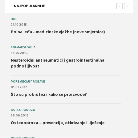
NAJPOPULARNIJE
<
>
BOL
21.10.2015.
Bolna leđa - medicinske vježbe (nove smjernice)
FARMAKOLOGIJA
14.07.2016.
Nesteroidni antireumatici i gastrointestinalna
podnošljivost
POREMEĆAJI PROBAVE
01.07.2017.
Što su probiotici i kako se proizvode?
OSTEOPOROZA
28.06.2016.
Osteoporoza – prevencija, otkrivanje i liječenje