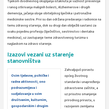
Tijekom dvodnevnog okupljanja istaknuta je važnost prevencije
i ranog otkrivanja malignih bolesti, Alzheimerove i drugih
demencija, jačanja uloge obiteljskog liječnika i patronažne
medicinske sestre. Prvi su dan održana predavanja i radionice na
temu zdravog starenja, dok su drugi dan obilježili sastanci za
svaku pojedinu profesiju (liječništvo, sestrinstvo i dentalna
medicina), uz zastupanje teme zdravstvenog turizma s
naglaskom na zdravo starenje.
Izazovi vezani uz starenje
stanovništva
Zahvaljujući porastu
Osim tjelesne, psihičke i
općeg životnog
radne aktivnosti, ono
standarda i unapređenju
podrazumijeva i
zdravstvene zaštite, a
sudjelovanje u svim
uz prisutno smanjenje
društvenim, kulturnim,
prirodnog prirasta, u
gospodarskim i drugim
razvijenim zemljama