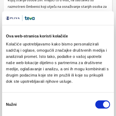
kojoj starija osoba živi. Imajući to u vidu, na sastanku su
razmotreni čimbenici koji utječu na osnaživanje starijih osoba za
aktivnu ulogu u društvu i adekvatno nošenje s teretom raznih
bolesti.
Zaključci radnih skupina
Ova web-stranica koristi kolačiće
Radna skupina: „Mentalno zdravlje starijih osoba“
Kolačiće upotrebljavamo kako bismo personalizirali
Postoje vrlo različiti pristupi mentalnom zdravlju starijih
sadržaj i oglase, omogućili značajke društvenih medija i
osoba u različitim državama, članicama EU. Ono što se
analizirali promet. Isto tako, podatke o vašoj upotrebi
generalno preporučuje je stavljanje naglaska na
razvoj
naše web-lokacije dijelimo s partnerima za društvene
medije, oglašavanje i analizu, a oni ih mogu kombinirati s
izvaninstitucionalne skrbi za osobe starije dobi
.
drugim podacima koje ste im pružili ili koje su prikupili
Važno je podržati razvoj
preventivnih programa
vezanih
dok ste upotrebljavali njihove usluge.
za unaprjeđenje zdravlja i
rano prepoznavanje
mentalnih bolesti
u starijih osoba, s posebnim
naglaskom na
depresiju i demencije
.
Odabir
U cilju unaprjeđenja skrbi za mentalno zdravlje starijih,
Nužni
pristanka
vrlo je bitno razvijati i provoditi
edukaciju profesionalca
koji za njih skrbe u svom radu.