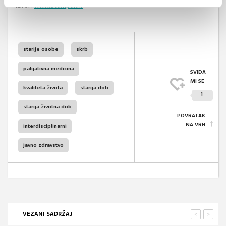
Izvor:
www.stampar.hr
starije osobe
skrb
palijativna medicina
SVIĐA
MI SE
kvaliteta života
starija dob
1
starija životna dob
POVRATAK
NA VRH
interdisciplinarni
javno zdravstvo
VEZANI SADRŽAJ
<
>