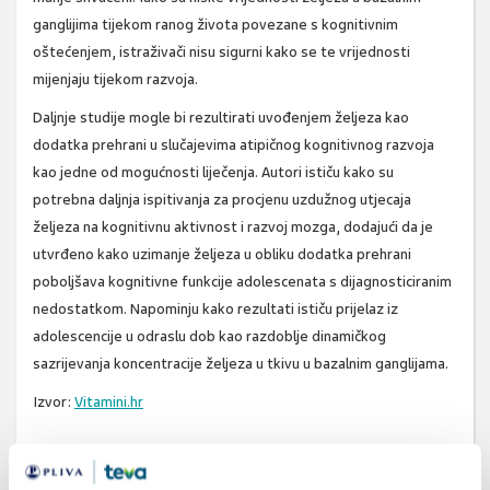
ganglijima tijekom ranog života povezane s kognitivnim
oštećenjem, istraživači nisu sigurni kako se te vrijednosti
mijenjaju tijekom razvoja.
Daljnje studije mogle bi rezultirati
uvođenjem željeza kao
dodatka prehrani u slučajevima atipičnog kognitivnog razvoja
kao jedne od mogućnosti liječenja
. Autori ističu kako su
potrebna daljnja ispitivanja za procjenu uzdužnog utjecaja
željeza na kognitivnu aktivnost i razvoj mozga, dodajući da je
utvrđeno kako uzimanje željeza u obliku dodatka prehrani
poboljšava kognitivne funkcije adolescenata s dijagnosticiranim
nedostatkom. Napominju kako rezultati ističu
prijelaz iz
adolescencije u odraslu dob
kao razdoblje dinamičkog
sazrijevanja koncentracije željeza u tkivu u bazalnim ganglijama.
Izvor:
Vitamini.hr