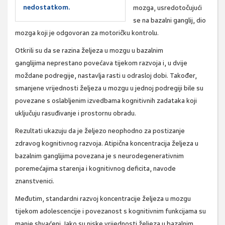
nedostatkom.
mozga, usredotočujući
se na bazalni ganglij,
dio
mozga koji je odgovoran za motoričku kontrolu
.
Otkrili su da se
razina željeza u mozgu
u bazalnim
ganglijima
neprestano povećava tijekom razvoja
i, u dvije
moždane podregije,
nastavlja rasti u odrasloj dobi
. Također,
smanjene vrijednosti željeza u mozgu u jednoj podregiji bile su
povezane s oslabljenim izvedbama kognitivnih zadataka koji
uključuju rasuđivanje i prostornu obradu.
Rezultati ukazuju da je željezo neophodno za postizanje
zdravog kognitivnog razvoja. Atipična koncentracija željeza u
bazalnim ganglijima povezana je s neurodegenerativnim
poremećajima starenja i kognitivnog deficita, navode
znanstvenici.
Međutim, standardni razvoj koncentracije željeza u mozgu
tijekom adolescencije i
povezanost s kognitivnim funkcijama su
manje shvaćeni
. Iako su niske vrijednosti željeza u bazalnim