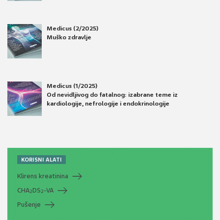
Medicus (2/2025)
Muško zdravlje
Medicus (1/2025)
Od nevidljivog do fatalnog: izabrane teme iz
kardiologije, nefrologije i endokrinologije
KORISNI ALATI
Klirens kreatinina
CHA
DS
-VA
2
2
Pušenje