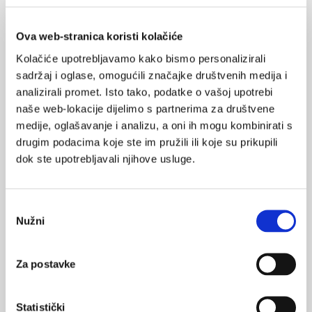
SVIĐA
MI SE
0
Ova web-stranica koristi kolačiće
željezo
kognitivne funkcije
Kolačiće upotrebljavamo kako bismo personalizirali
POVRATAK
sadržaj i oglase, omogućili značajke društvenih medija i
NA VRH
analizirali promet. Isto tako, podatke o vašoj upotrebi
naše web-lokacije dijelimo s partnerima za društvene
medije, oglašavanje i analizu, a oni ih mogu kombinirati s
drugim podacima koje ste im pružili ili koje su prikupili
dok ste upotrebljavali njihove usluge.
VEZANI SADRŽAJ
<
>
07.01.2026.
Odabir
Cink utječe na kognitivne sposobnosti žena s
Nužni
prekomjernom tjelesnom masom
pristanka
03.11.2024.
Za postavke
Mogu li GLP1RA lijekovi smanjiti visoke razine
željeza?
Statistički