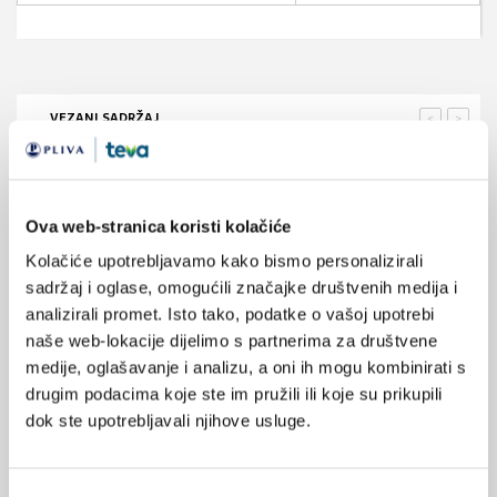
VEZANI SADRŽAJ
<
>
31.03.2024.
Kako prebiotici pospješuju apsorpciju željeza kod
dojenčadi?
Ova web-stranica koristi kolačiće
Kolačiće upotrebljavamo kako bismo personalizirali
06.03.2023.
sadržaj i oglase, omogućili značajke društvenih medija i
Kada je željezo u suvišku – prikaz liječenja bolesnika
deferasiroksom
analizirali promet. Isto tako, podatke o vašoj upotrebi
naše web-lokacije dijelimo s partnerima za društvene
medije, oglašavanje i analizu, a oni ih mogu kombinirati s
01.10.2020.
drugim podacima koje ste im pružili ili koje su prikupili
Ljekarnički pogled na pacijenta s anemijom zbog
nedostatka željeza
dok ste upotrebljavali njihove usluge.
22.02.2020.
Potvrđen utjecaj željeza na kognitivne funkcije