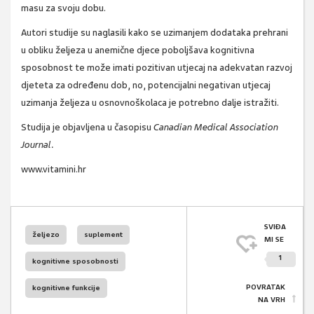
masu za svoju dobu.
Autori studije su naglasili kako se uzimanjem dodataka prehrani
u obliku željeza u anemične djece
poboljšava kognitivna
sposobnost te može imati pozitivan utjecaj na adekvatan razvoj
djeteta
za određenu dob, no, potencijalni negativan utjecaj
uzimanja željeza u osnovnoškolaca je potrebno dalje istražiti.
Studija je objavljena u časopisu
Canadian Medical Association
Journal.
www.vitamini.hr
SVIĐA
željezo
suplement
MI SE
1
kognitivne sposobnosti
POVRATAK
kognitivne funkcije
NA VRH