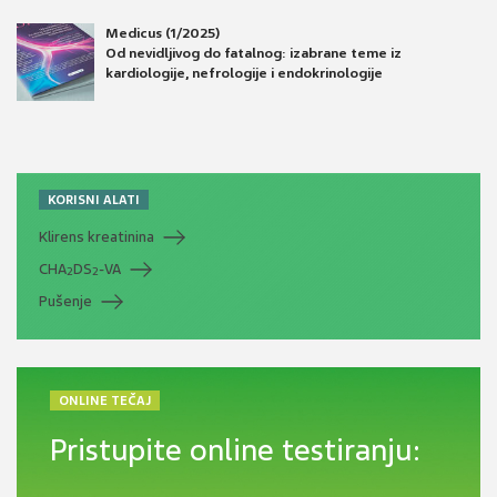
Medicus (1/2025)
Od nevidljivog do fatalnog: izabrane teme iz
kardiologije, nefrologije i endokrinologije
KORISNI ALATI
Klirens kreatinina
CHA
DS
-VA
2
2
Pušenje
ONLINE TEČAJ
Pristupite online testiranju: