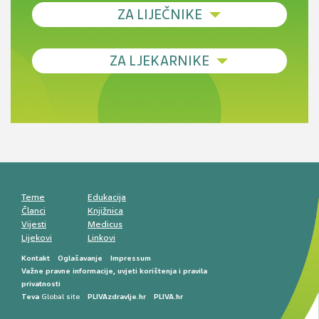
ZA LIJEČNIKE
Debljina - od prevencije do personalizirane
ZA LJEKARNIKE
terapije
Novi pogled na migrenu: komorbiditeti, spolne
razlike i nove terapije
Antikoagulansi u ljekarničkoj praksi –
komunikacija, adherencija i sigurnost
Muško urološko zdravlje: od funkcionalnih
smetnji do rane onkološke dijagnostike
Mentalno zdravlje muškaraca: skriveni rizici i
kliničke posljedice
Životni stil i kardiovaskularno zdravlje
muškaraca
Teme
Edukacija
Članci
Knjižnica
Vijesti
Medicus
Lijekovi
Linkovi
Kontakt
Oglašavanje
Impressum
Važne pravne informacije, uvjeti korištenja i pravila
privatnosti
Teva
Global site
PLIVAzdravlje.hr
PLIVA.hr