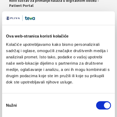
Novi sustav za primanje nalaza u digitalnom obliku -
Patient Portal
30.11.2017.
Zaključci s PharmIT konferencije o digitalnoj
pismenosti i inovativnosti
Ova web-stranica koristi kolačiće
28.10.2017.
Kolačiće upotrebljavamo kako bismo personalizirali
10. Weekend Media Festival panel: Komunikacija u
sadržaj i oglase, omogućili značajke društvenih medija i
zdravstvu
analizirali promet. Isto tako, podatke o vašoj upotrebi
naše web-lokacije dijelimo s partnerima za društvene
14.03.2017.
medije, oglašavanje i analizu, a oni ih mogu kombinirati s
Aripiprazol u liječenju bipolarno afektivnog
drugim podacima koje ste im pružili ili koje su prikupili
poremećaja
dok ste upotrebljavali njihove usluge.
06.02.2017.
Ljekarničke intervencije dovode po poboljšanja
Odabir
adherencije kod pacijenata
Nužni
pristanka