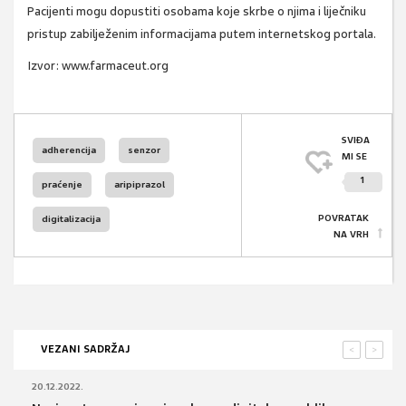
Pacijenti mogu dopustiti osobama koje skrbe o njima i liječniku
pristup zabilježenim informacijama putem internetskog portala.
Izvor: www.farmaceut.org
SVIĐA
adherencija
senzor
MI SE
1
praćenje
aripiprazol
POVRATAK
digitalizacija
NA VRH
VEZANI SADRŽAJ
<
>
20.12.2022.