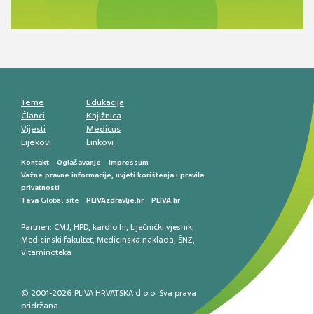
Antikoagulansi u ljekarničkoj praksi –
komunikacija, adherencija i sigurnost
Muško urološko zdravlje: od funkcionalnih
smetnji do rane onkološke dijagnostike
Mentalno zdravlje muškaraca: skriveni rizici i
kliničke posljedice
Životni stil i kardiovaskularno zdravlje
muškaraca
Teme
Edukacija
Članci
Knjižnica
Vijesti
Medicus
Lijekovi
Linkovi
Kontakt
Oglašavanje
Impressum
Važne pravne informacije, uvjeti korištenja i pravila
privatnosti
Teva
Global site
PLIVAzdravlje.hr
PLIVA.hr
Partneri:
CMJ
,
HPD
,
kardio.hr
,
Liječnički vjesnik
,
Medicinski fakultet
,
Medicinska naklada
,
ŠNZ
,
Vitaminoteka
© 2001-2026 PLIVA HRVATSKA d.o.o. Sva prava
pridržana