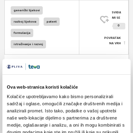
generički lijekovi
SVIĐA
MI SE
razboj lijekova
patent
0
formulacija
POVRATAK
NA VRH
istraživanje i razvoj
VEZANI SADRŽAJ
<
>
Ova web-stranica koristi kolačiće
Kolačiće upotrebljavamo kako bismo personalizirali
01.05.2024.
sadržaj i oglase, omogućili značajke društvenih medija i
Nestanak europskih generičkih lijekova?
analizirali promet. Isto tako, podatke o vašoj upotrebi
naše web-lokacije dijelimo s partnerima za društvene
25.11.2023.
medije, oglašavanje i analizu, a oni ih mogu kombinirati s
FDA: metaanaliza o međusobnoj zamjenjivosti
biosličnih lijekova
drugim podacima koje ste im pružili ili koje su prikupili