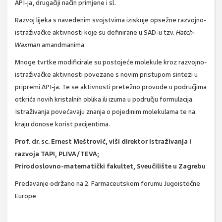
API-ja, drugačiji način primjene i sl.
Razvoj lijeka s navedenim svojstvima iziskuje opsežne razvojno-
istraživačke aktivnosti koje su definirane u SAD-u tzv.
Hatch-
Waxman
amandmanima.
Mnoge tvrtke modificirale su postojeće molekule kroz razvojno-
istraživačke aktivnosti povezane s novim pristupom sintezi u
pripremi API-ja. Te se aktivnosti pretežno provode u područjima
otkrića novih kristalnih oblika ili izuma u području formulacija.
Istraživanja povećavaju znanja o pojedinim molekulama te na
kraju donose korist pacijentima.
Prof. dr. sc. Ernest Meštrović, viši direktor Istraživanja i
razvoja TAPI, PLIVA/TEVA;
Prirodoslovno-matematički fakultet, Sveučilište u Zagrebu
Predavanje održano na 2. Farmaceutskom forumu Jugoistočne
Europe