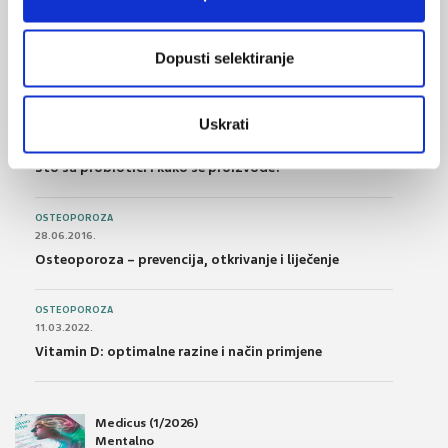
FARMAKOLOGIJA
14.07.2016.
Nesteroidni antireumatici i gastrointestinalna
Dopusti selektiranje
podnošljivost
Uskrati
POREMEĆAJI PROBAVE
01.07.2017.
Što su probiotici i kako se proizvode?
OSTEOPOROZA
28.06.2016.
Osteoporoza – prevencija, otkrivanje i liječenje
OSTEOPOROZA
11.03.2022.
Vitamin D: optimalne razine i način primjene
Medicus (1/2026)
Mentalno