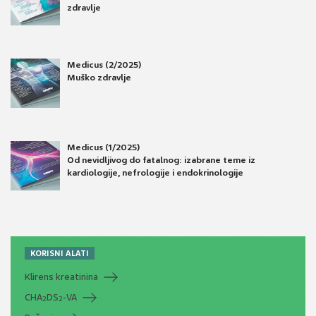
zdravlje
Medicus (2/2025)
Muško zdravlje
Medicus (1/2025)
Od nevidljivog do fatalnog: izabrane teme iz
kardiologije, nefrologije i endokrinologije
KORISNI ALATI
Klirens kreatinina
CHA
DS
-VA
2
2