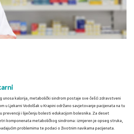
karni
g unosa kalorija, metabolički sindrom postaje sve češći zdravstveni
vom u Ljekarni Vodolšak u Krapini održano savjetovanje pacijenata na tu
a u prevenciji i liječenju bolesti edukacijom bolesnika. Za deset
ametri komponenata metaboličkog sindroma: izmjeren je opseg struka,
ripadajućim problemima te podaci o životnim navikama pacijenata.