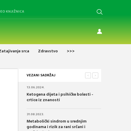
DEO KNJIŽNICA
Zatajivanje srca
Zdravstvo
>>>
VEZANI SADRŽAJ
<
>
13.06.2024.
Ketogena dijeta i psihičke bolesti -
crtice iz znanosti
31.08.2023.
Metabolički sindrom u srednjim
godinama i rizik za rani srčani i