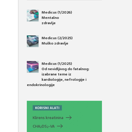
Medicus (1/2026)
Mentalno
zdravlje
Medicus (2/2025)
Muško zdravlje
Medicus (1/2025)
Od nevidljivog do fatalnog:
izabrane teme iz
kardiologije, nefrologije i
endokrinologije
KORISNI ALATI
Klirens kreatinina
CHA
DS
-VA
2
2