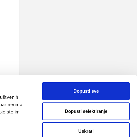
TAK
 VRH
Dopusti sve
ruštvenih
 partnerima
Dopusti selektiranje
oje ste im
Uskrati