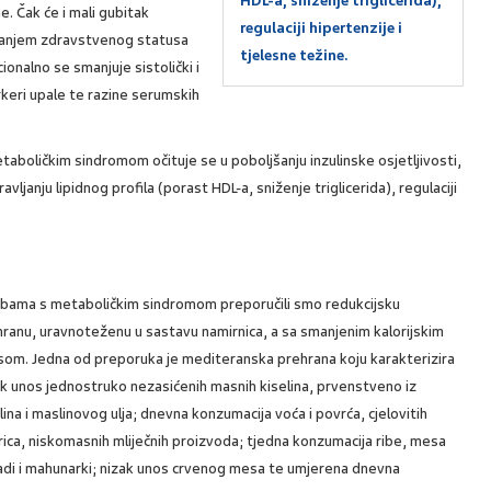
HDL-a, sniženje triglicerida),
e. Čak će i mali gubitak
regulaciji hipertenzije i
jšanjem zdravstvenog statusa
tjelesne težine.
cionalno se smanjuje sistolički i
markeri upale te razine serumskih
aboličkim sindromom očituje se u poboljšanju inzulinske osjetljivosti,
ravljanju lipidnog profila (porast HDL-a, sniženje triglicerida), regulaciji
bama s metaboličkim sindromom preporučili smo redukcijsku
ranu, uravnoteženu u sastavu namirnica, a sa smanjenim kalorijskim
som. Jedna od preporuka je mediteranska prehrana koju karakterizira
k unos jednostruko nezasićenih masnih kiselina, prvenstveno iz
ina i maslinovog ulja; dnevna konzumacija voća i povrća, cjelovitih
rica, niskomasnih mliječnih proizvoda; tjedna konzumacija ribe, mesa
adi i mahunarki; nizak unos crvenog mesa te umjerena dnevna