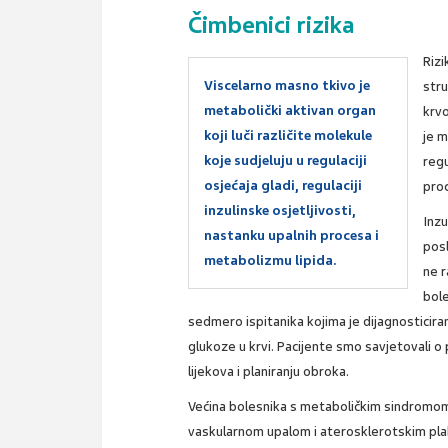
Čimbenici rizika
Rizi
Viscelarno masno tkivo je
stru
metabolički aktivan organ
krvo
koji luči različite molekule
je m
koje sudjeluju u regulaciji
regu
osjećaja gladi, regulaciji
proc
inzulinske osjetljivosti,
Inzu
nastanku upalnih procesa i
posl
metabolizmu lipida.
ne r
bole
sedmero ispitanika kojima je dijagnosticira
glukoze u krvi. Pacijente smo savjetovali o
lijekova i planiranju obroka.
Većina bolesnika s metaboličkim sindromom i
vaskularnom upalom i aterosklerotskim plak