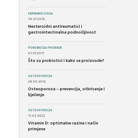
FARMAKOLOGIJA
14.07.2016.
Nesteroidni antireumatici i
gastrointestinalna podnošljivost
POREMEĆAJI PROBAVE
01.07.2017.
Što su probiotici i kako se proizvode?
OSTEOPOROZA
28.06.2016.
Osteoporoza – prevencija, otkrivanje i
liječenje
OSTEOPOROZA
11.03.2022.
Vitamin D: optimalne razine i način
primjene