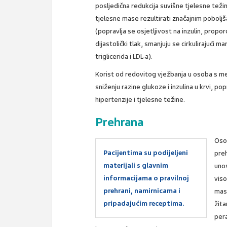
posljedična redukcija suvišne tjelesne težin
tjelesne mase rezultirati značajnim pobol
(popravlja se osjetljivost na inzulin, propor
dijastolički tlak, smanjuju se cirkulirajući 
triglicerida i LDL-a).
Korist od redovitog vježbanja u osoba s met
sniženju razine glukoze i inzulina u krvi, pop
hipertenzije i tjelesne težine.
Prehrana
Oso
Pacijentima su podijeljeni
preh
materijali s glavnim
uno
informacijama o pravilnoj
viso
prehrani, namirnicama i
masl
pripadajućim receptima.
žita
per