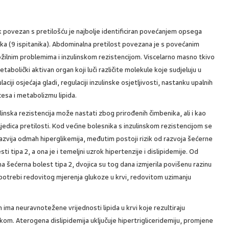
k povezan s pretilošću je najbolje identificiran povećanjem opsega
ka (9 ispitanika). Abdominalna pretilost povezana je s povećanim
žilnim problemima i inzulinskom rezistencijom. Viscelarno masno tkivo
etabolički aktivan organ koji luči različite molekule koje sudjeluju u
laciji osjećaja gladi, regulaciji inzulinske osjetljivosti, nastanku upalnih
esa i metabolizmu lipida.
linska rezistencija može nastati zbog prirođenih čimbenika, ali i kao
jedica pretilosti. Kod većine bolesnika s inzulinskom rezistencijom se
azvija odmah hiperglikemija, međutim postoji rizik od razvoja šećerne
sti tipa 2, a ona je i temeljni uzrok hipertenzije i dislipidemije. Od
na šećerna bolest tipa 2, dvojica su tog dana izmjerila povišenu razinu
 potrebi redovitog mjerenja glukoze u krvi, redovitom uzimanju
ma neuravnotežene vrijednosti lipida u krvi koje rezultiraju
om. Aterogena dislipidemija uključuje hipertrigliceridemiju, promjene