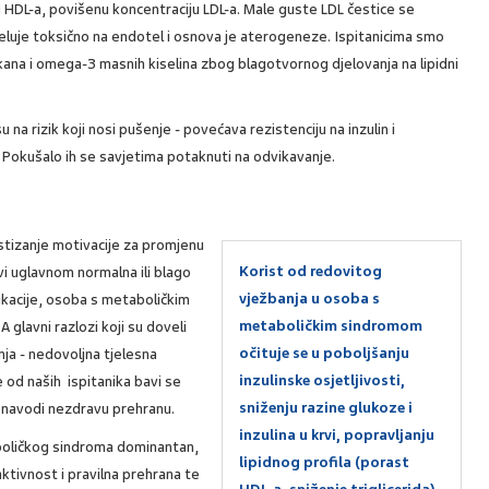
 HDL-a, povišenu koncentraciju LDL-a. Male guste LDL čestice se
djeluje toksično na endotel i osnova je aterogeneze. Ispitanicima smo
ana i omega-3 masnih kiselina zbog blagotvornog djelovanja na lipidni
u na rizik koji nosi pušenje - povećava rezistenciju na inzulin i
 Pokušalo ih se savjetima potaknuti na odvikavanje.
ostizanje motivacije za promjenu
Korist od redovitog
vi uglavnom normalna ili blago
vježbanja u osoba s
ikacije, osoba s metaboličkim
metaboličkim sindromom
glavni razlozi koji su doveli
očituje se u poboljšanju
ja - nedovoljna tjelesna
inzulinske osjetljivosti,
 od naših ispitanika bavi se
sniženju razine glukoze i
 navodi nezdravu prehranu.
inzulina u krvi, popravljanju
boličkog sindroma dominantan,
lipidnog profila (porast
aktivnost i pravilna prehrana te