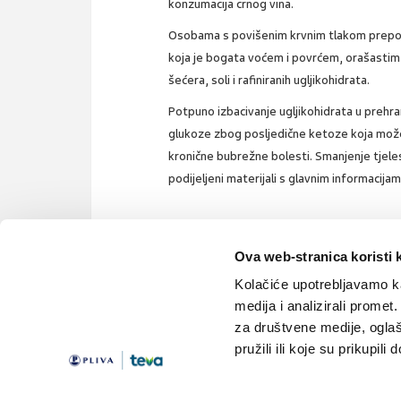
konzumacija crnog vina.
Osobama s povišenim krvnim tlakom prepor
koja je bogata voćem i povrćem, orašastim
šećera, soli i rafiniranih ugljikohidrata.
Potpuno izbacivanje ugljikohidrata u preh
glukoze zbog posljedične ketoze koja može 
kronične bubrežne bolesti. Smanjenje tjel
podijeljeni materijali s glavnim informacija
Ova web-stranica koristi 
metabolički poremećaj
metabolički sindrom
ljek
Kolačiće upotrebljavamo ka
medija i analizirali promet
za društvene medije, oglaš
pružili ili koje su prikupili