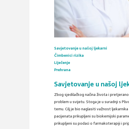
Savjetovanje u našoj ljekarni
Čimbenici rizika
Liječenje
Prehrana
Savjetovanje u našoj lje
Zbog sjedilačkog načina života i pretjerano
problem u svijetu. Stoga je u suradnji s Pli
temu. Cilj je bio naglasiti važnost ljekarnik
pacijenata prikupljeni su biokemijski par
prikupljeni su podaci o farmakoterapiji i p