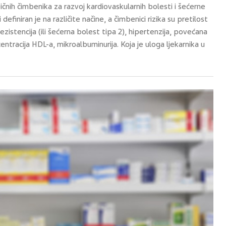
ičnih čimbenika za razvoj kardiovaskularnih bolesti i šećerne
 definiran je na različite načine, a čimbenici rizika su pretilost
rezistencija (ili šećerna bolest tipa 2), hipertenzija, povećana
centracija HDL-a, mikroalbuminurija. Koja je uloga ljekarnika u