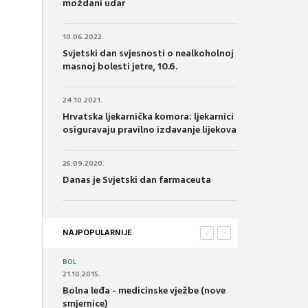
moždani udar
10.06.2022.
Svjetski dan svjesnosti o nealkoholnoj
masnoj bolesti jetre, 10.6.
24.10.2021.
Hrvatska ljekarnička komora: ljekarnici
osiguravaju pravilno izdavanje lijekova
25.09.2020.
Danas je Svjetski dan farmaceuta
NAJPOPULARNIJE
<
>
BOL
21.10.2015.
Bolna leđa - medicinske vježbe (nove
smjernice)