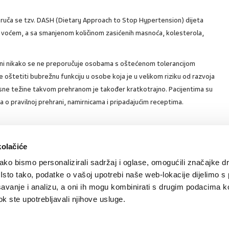
uča se tzv. DASH (Dietary Approach to Stop Hypertension) dijeta
 voćem, a sa smanjenom količinom zasićenih masnoća, kolesterola,
rani nikako se ne preporučuje osobama s oštećenom tolerancijom
oštetiti bubrežnu funkciju u osobe koja je u velikom riziku od razvoja
esne težine takvom prehranom je također kratkotrajno. Pacijentima su
ma o pravilnoj prehrani, namirnicama i pripadajućim receptima.
SVIĐA
POVRA
kolačiće
0
arnik
MI SE
NA
ko bismo personalizirali sadržaj i oglase, omogućili značajke d
. Isto tako, podatke o vašoj upotrebi naše web-lokacije dijelimo s
avanje i analizu, a oni ih mogu kombinirati s drugim podacima k
 dok ste upotrebljavali njihove usluge.