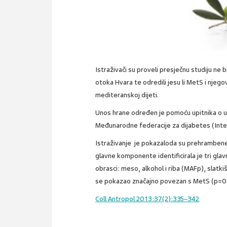
Istraživači su proveli presječnu studiju ne b
otoka Hvara te odredili jesu li MetS i nj
mediteranskoj dijeti.
Unos hrane određen je pomoću upitnika o u
Međunarodne federacije za dijabetes (Inte
Istraživanje je pokazaloda su prehrambene 
glavne komponente identificirala je tri gla
obrasci: meso, alkohol i riba (MAFp), slatki
se pokazao značajno povezan s MetS (p=0
Coll Antropol 2013:37(2):335–342