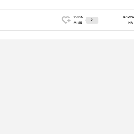
SVIĐA
POVRA
0
MI SE
NA