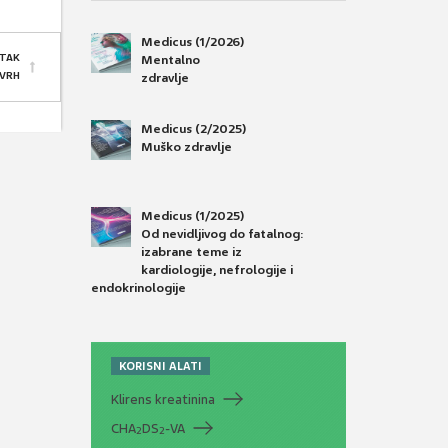
Medicus (1/2026)
TAK
Mentalno
 VRH
zdravlje
Medicus (2/2025)
Muško zdravlje
Medicus (1/2025)
Od nevidljivog do fatalnog:
izabrane teme iz
kardiologije, nefrologije i
endokrinologije
KORISNI ALATI
Klirens kreatinina
CHA
DS
-VA
2
2