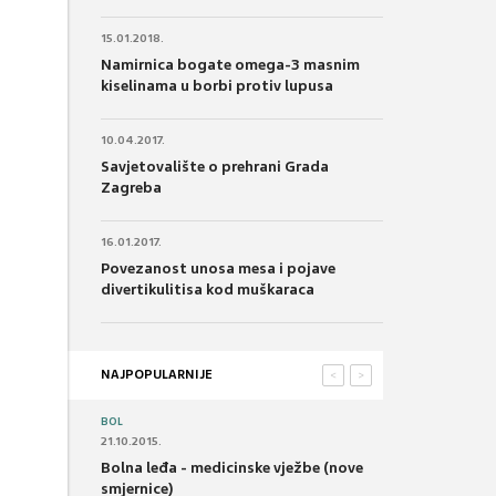
15.01.2018.
Namirnica bogate omega-3 masnim
kiselinama u borbi protiv lupusa
10.04.2017.
Savjetovalište o prehrani Grada
Zagreba
16.01.2017.
Povezanost unosa mesa i pojave
divertikulitisa kod muškaraca
NAJPOPULARNIJE
<
>
BOL
21.10.2015.
Bolna leđa - medicinske vježbe (nove
smjernice)