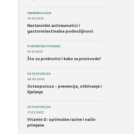
FARMAKOLOGIJA
14.07.2016.
Nesteroidni antireumatici i
gastrointestinalna podnošljivost
POREMEĆAJI PROBAVE
01.07.2017.
Što su probiotici i kako se proizvode?
OSTEOPOROZA
28.06.2016.
Osteoporoza – prevencija, otkrivanje i
liječenje
OSTEOPOROZA
11.03.2022.
Vitamin D: optimalne razine i način
primjene