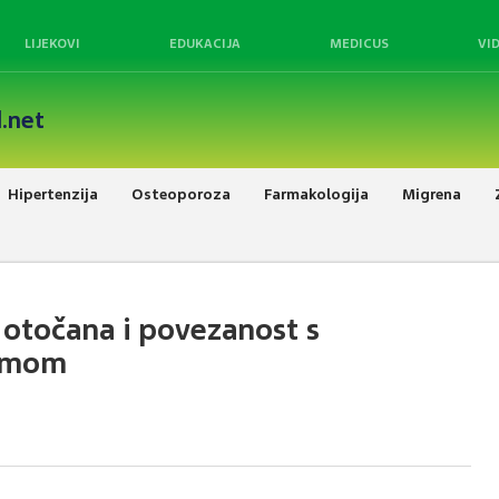
LIJEKOVI
EDUKACIJA
MEDICUS
VI
.net
Hipertenzija
Osteoporoza
Farmakologija
Migrena
otočana i povezanost s
romom