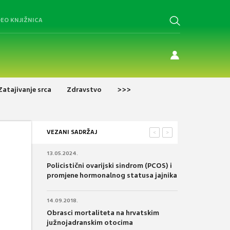
DEO KNJIŽNICA
Zatajivanje srca
Zdravstvo
>>>
VEZANI SADRŽAJ
<
>
13.05.2024.
Policistični ovarijski sindrom (PCOS) i
promjene hormonalnog statusa jajnika
14.09.2018.
Obrasci mortaliteta na hrvatskim
južnojadranskim otocima