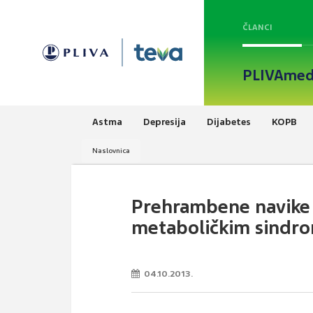
ČLANCI
PLIVAmed
Astma
Depresija
Dijabetes
KOPB
Naslovnica
Prehrambene navike 
metaboličkim sind
04.10.2013.