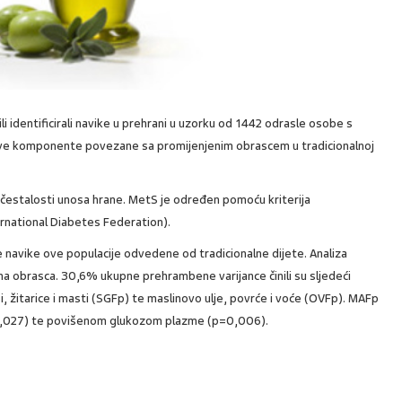
ili identificirali navike u prehrani u uzorku od 1442 odrasle osobe s
egove komponente povezane sa promijenjenim obrascem u tradicionalnoj
čestalosti unosa hrane. MetS je određen pomoću kriterija
rnational Diabetes Federation).
navike ove populacije odvedene od tradicionalne dijete. Analiza
vna obrasca. 30,6% ukupne prehrambene varijance činili su sljedeći
ši, žitarice i masti (SGFp) te maslinovo ulje, povrće i voće (OVFp). MAFp
,027) te povišenom glukozom plazme (p=0,006).