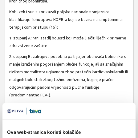
kroničnog bronhitisa.
Koblizek i sur. su prikazali poljske nacionalne smjernice
klasifikacije fenotipova KOPB-a koji se bazira na simptomima i
terapijskom pristupu (16):
1. stupanj A: rani stadij bolesti koji može liječiti liječnik primarne
zdravstvene zaštite
2. stupanj B: zahtijeva posebnu pažnju jer obuhvaća bolesnike s
manje izraženim pogoršanjem plućne funkcije, ali sa značajnim
rizikom mortaliteta uglavnom zbog pratećih kardiovaskularnih ili
malignih bolesti ili zbog težine emfizema, koji nije praćen
odgovarajućim padom vrijednosti plućne funkcije
(predominantno FEV
),
1
3. stupanj C: obuhvaća bolesnike sa malo simptoma, koji su
najviše zastupljeni u općoj populaciji i najčešće u skrbi liječnika
primarne zdravstvene zaštite,
4. skupina D: ima najveći rizik mortaliteta sa teškim
Ova web-stranica koristi kolačiće