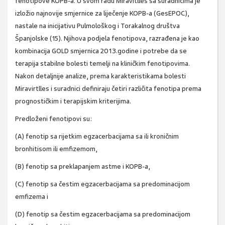
fenotipove KOPB-a. U svom radu Miravitlles sa suradnicima je
izložio najnovije smjernice za liječenje KOPB-a (GesEPOC),
nastale na inicijativu Pulmološkog i Torakalnog društva
Španjolske (15). Njihova podjela fenotipova, razrađena je kao
kombinacija GOLD smjernica 2013.godine i potrebe da se
terapija stabilne bolesti temelji na kliničkim fenotipovima.
Nakon detaljnije analize, prema karakteristikama bolesti
Miravirtlles i suradnici definiraju četiri različita fenotipa prema
prognostičkim i terapijskim kriterijima.
Predloženi fenotipovi su:
(A) fenotip sa rijetkim egzacerbacijama sa ili kroničnim
bronhitisom ili emfizemom,
(B) fenotip sa preklapanjem astme i KOPB-a,
(C) fenotip sa čestim egzacerbacijama sa predominacijom
emfizema i
(D) fenotip sa čestim egzacerbacijama sa predominacijom