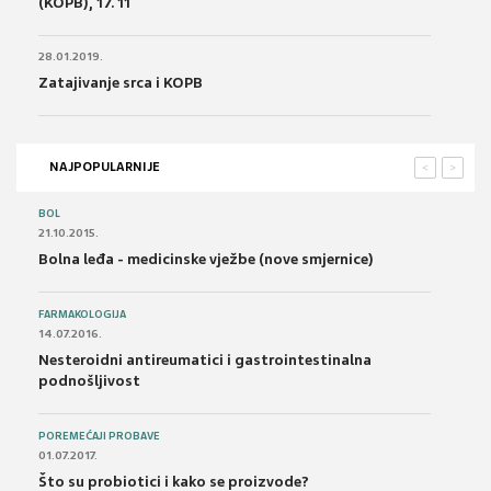
(KOPB), 17. 11
28.01.2019.
Zatajivanje srca i KOPB
NAJPOPULARNIJE
<
>
BOL
21.10.2015.
Bolna leđa - medicinske vježbe (nove smjernice)
FARMAKOLOGIJA
14.07.2016.
Nesteroidni antireumatici i gastrointestinalna
podnošljivost
POREMEĆAJI PROBAVE
01.07.2017.
Što su probiotici i kako se proizvode?