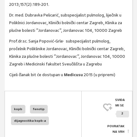
2013;157(2):189-201.
Dr. med. Dubravka Pelicarić, subspecijalist pulmolog, liječnik u
Poliklnici Jordanovac, Klinički bolnički centar Zagreb, Klinika za
plućne bolesti ”Jordanovac”, Jordanovac 104, 10000 Zagreb
,
Prof.dr.sc. Sanja Popović-Grle
subspecijalist pulmolog,
pročelnik Poliklinike Jordanovac, Klinički bolnički centar Zagreb,
Klinika za plućne bolesti ”Jordanovac”, Jordanovac 104, 10000
Zagreb i Medicinski fakultet Sveučilišta u Zagrebu
Cijeli članak bit će dostupan u
Medicusu
2015 (u pripremi)
SVIĐA
MI SE
kopb
fenotip
2
dijagnostika kopb-a
POVRATAK
NA VRH