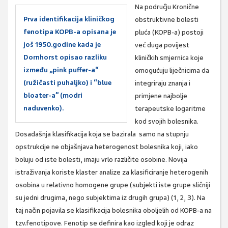
Na području Kronične
Prva identifikacija kliničkog
obstruktivne bolesti
fenotipa KOPB-a opisana je
pluća (KOPB-a) postoji
još 1950.godine kada je
već duga povijest
Dornhorst opisao razliku
kliničkih smjernica koje
između „pink puffer-a“
omogućuju liječnicima da
(ružičasti puhaljko) i “blue
integriraju znanja i
bloater-a” (modri
primjene najbolje
naduvenko).
terapeutske logaritme
kod svojih bolesnika.
Dosadašnja klasifikacija koja se bazirala samo na stupnju
opstrukcije ne objašnjava heterogenost bolesnika koji, iako
boluju od iste bolesti, imaju vrlo različite osobine. Novija
istraživanja koriste klaster analize za klasificiranje heterogenih
osobina u relativno homogene grupe (subjekti iste grupe sličniji
su jedni drugima, nego subjektima iz drugih grupa) (1, 2, 3). Na
taj način pojavila se klasifikacija bolesnika oboljelih od KOPB-a na
tzv.fenotipove. Fenotip se definira kao izgled koji je odraz