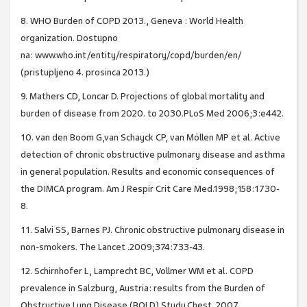
8. WHO Burden of COPD 2013., Geneva : World Health
organization. Dostupno
na: www.who.int/entity/respiratory/copd/burden/en/
(pristupljeno 4. prosinca 2013.)
9. Mathers CD, Loncar D. Projections of global mortality and
burden of disease from 2020. to 2030.PLoS Med 2006;3:e442.
10. van den Boom G,van Schayck CP, van Möllen MP et al. Active
detection of chronic obstructive pulmonary disease and asthma
in general population. Results and economic consequences of
the DIMCA program. Am J Respir Crit Care Med.1998;158:1730-
8.
11. Salvi SS, Barnes PJ. Chronic obstructive pulmonary disease in
non-smokers. The Lancet .2009;374:733-43.
12. Schirnhofer L, Lamprecht BC, Vollmer WM et al. COPD
prevalence in Salzburg, Austria: results from the Burden of
Obstructive Lung Disease (BOLD) Study.Chest. 2007