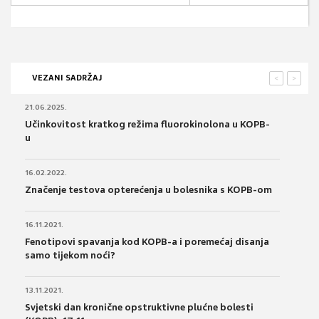
VEZANI SADRŽAJ
<
>
21.06.2025.
Učinkovitost kratkog režima fluorokinolona u KOPB-
u
16.02.2022.
Značenje testova opterećenja u bolesnika s KOPB-om
16.11.2021.
Fenotipovi spavanja kod KOPB-a i poremećaj disanja
samo tijekom noći?
13.11.2021.
Svjetski dan kronične opstruktivne plućne bolesti