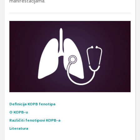
manifestacijama.
Definicija KOPB fenotipa
O KOPB-u
Različiti fenotipovi KOPB-a
Literatura