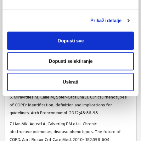
phenotypes: a novel approach using principal component and
cluster analyses. Eur Respir J 2010; 36: 531–9.
Prikaži detalje
2. Everitt R. An R and S-Plus Companion to Multivariate Analysis.
London, Springer-Verlag, 2005.
Dopusti sve
3. Khattree R, Naik DN. Multivariate Data Reduction and
Discrimination with SAS software. Cary, SAS Institute, 2000.
4. Rice JP, Saccone NL, RasmussenE. Definition of the
Dopusti selektiranje
phenotype. Adv Genet 2001;42:69-76.
5. Dornhorst A C. Respiratory insufficiency, Lancet
Uskrati
1955;268:1185-7.
6. Miravitlles M, Calle M, Soler-Cataluña JJ. Clinical Phenotypes
of COPD: identification, definition and implications for
guidelines. Arch Bronconeumol. 2012;48:86-98.
7. Han MK, Agustí A, Calverley PM etal. Chronic
obstructive pulmonary disease phenotypes. The future of
COPD. Am J Respir Crit Care Med. 2010; 182:598-604.