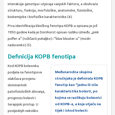
interakcije genotipa i utjecaja vanjskih faktora, a obuhvaća
strukturu, funkciju, morfološke, anatomske, fiziološke,
biokemijske i biofizičke karakteristike (4).
Prva identifikacija kliničkog fenotipa KOPB-a opisana je još
1950.godine kada je Dornhorst opisao razliku između „pink
puffer-a“ (ružičasti puhaljko) i “blue bloater-a” (modri
naduvenko) (5).
Definicija KOPB fenotipa
Kod KOPB bolesnika
Međunarodna skupina
podjela na fenotipove
stručnjaka je definirala KOPB
olakšava procjenu
fenotip kao "jednu ili više
dominantnih
karakteristika bolesti, po
patofizioloških zbivanja,
kojima se razlikuju bolesnici
prognozu bolesti i
od KOPB-a, a koje utječu na
terapijski pristup. U
tijek i ishod bolesti:
posljednjih nekoliko