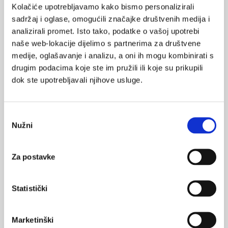
respiratornim i kardijalnim morbiditetom
Kolačiće upotrebljavamo kako bismo personalizirali
sadržaj i oglase, omogućili značajke društvenih medija i
U brojnim drugim studijama definirano je mnogo različitih
analizirali promet. Isto tako, podatke o vašoj upotrebi
fenotipova, a mi smo prikazali nekoliko najčešćih, koji se
naše web-lokacije dijelimo s partnerima za društvene
spominju u najvećem broju studija (6):
medije, oglašavanje i analizu, a oni ih mogu kombinirati s
1. fenotip čestog egzacerbatora
drugim podacima koje ste im pružili ili koje su prikupili
dok ste upotrebljavali njihove usluge.
2. emfizem-hiperinflacija fenotip
3. fenotip s brzim gubitkom plućne funkcije
Odabir
4. kronični bronhitis
Nužni
pristanka
5. fenotip sa sistemskim manifestacijama
(komorbiditetom)
Za postavke
6. Poseban fenotip - sindrom preklapanja ili miješani KOPB-
astma fenotip
Statistički
Literatura
Marketinški
1. Burgel P-R, Paillasseur J-L, Caillaud D, et al. Clinical COPD