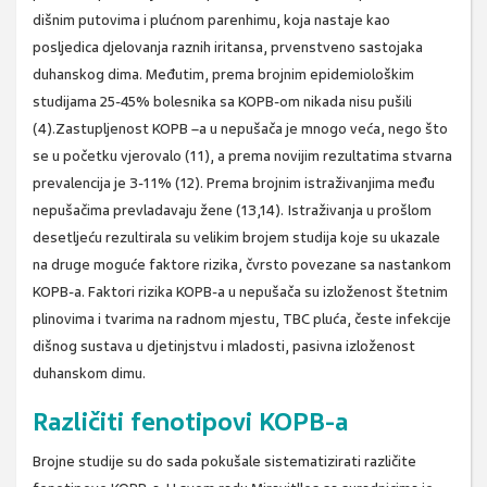
dišnim putovima i plućnom parenhimu, koja nastaje kao
posljedica djelovanja raznih iritansa, prvenstveno sastojaka
duhanskog dima. Međutim, prema brojnim epidemiološkim
studijama 25-45% bolesnika sa KOPB-om nikada nisu pušili
(4).Zastupljenost KOPB –a u nepušača je mnogo veća, nego što
se u početku vjerovalo (11), a prema novijim rezultatima stvarna
prevalencija je 3-11% (12). Prema brojnim istraživanjima među
nepušačima prevladavaju žene (13,14). Istraživanja u prošlom
desetljeću rezultirala su velikim brojem studija koje su ukazale
na druge moguće faktore rizika, čvrsto povezane sa nastankom
KOPB-a. Faktori rizika KOPB-a u nepušača su izloženost štetnim
plinovima i tvarima na radnom mjestu, TBC pluća, česte infekcije
dišnog sustava u djetinjstvu i mladosti, pasivna izloženost
duhanskom dimu.
Različiti fenotipovi KOPB-a
Brojne studije su do sada pokušale sistematizirati različite