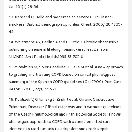
Jan;131(1):29-36.
13. Behrend CE. Mild and moderate to severe COPD in non-
smokers: Distinct demographic profiles. Chest. 2005;128;1239-
44
14. Whittmore AS, Perlin SA and DiCiccio Y. Chronic obstructive
pulmonary disease in lifelong nonsmokers: results from
NHANES. Am J Public Health.1995;85:702-6
15. Miravitlles M, Soler-Cataluña JJ, Calle M et al. A new approach
to grading and treating COPD based on clinical phenotypes:
summary of the Spanish COPD guidelines (GesEPOC). Prim Care
Respir J 2013; 22(1):117-21
16. Koblizek V, Chlumsky J, Zindr J et al. Chronic Obstructive
Pulmonary Disease: Official diagnosis and treatment guidelines
of the Czech Pneumological and Phthisiological Society; a novel
phenotypic approach to COPD with patient-oriented care.
Biomed Pap Med Fac Univ Palacky Olomouc Czech Repub.