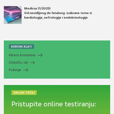
Medicus (1/2025)
Od nevidljivog do fatalnog: izabrane teme iz
kardiologije, nefrologije i endokrinologije
KORISNI ALATI
Klirens kreatinina
CHA
DS
-VA
2
2
Pušenje
ONLINE TEČAJ
Pristupite online testiranju: