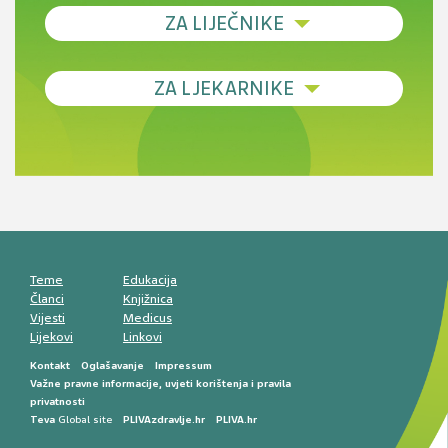
ZA LIJEČNIKE
Debljina - od prevencije do personalizirane
ZA LJEKARNIKE
terapije
Novi pogled na migrenu: komorbiditeti, spolne
razlike i nove terapije
Antikoagulansi u ljekarničkoj praksi –
komunikacija, adherencija i sigurnost
Muško urološko zdravlje: od funkcionalnih
smetnji do rane onkološke dijagnostike
Mentalno zdravlje muškaraca: skriveni rizici i
kliničke posljedice
Životni stil i kardiovaskularno zdravlje
muškaraca
Teme
Edukacija
Članci
Knjižnica
Vijesti
Medicus
Lijekovi
Linkovi
Kontakt
Oglašavanje
Impressum
Važne pravne informacije, uvjeti korištenja i pravila
privatnosti
Teva
Global site
PLIVAzdravlje.hr
PLIVA.hr