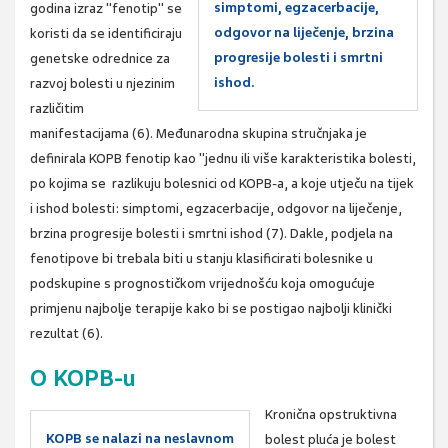
simptomi, egzacerbacije,
godina izraz "fenotip" se
odgovor na liječenje, brzina
koristi da se identificiraju
progresije bolesti i smrtni
genetske odrednice za
ishod.
razvoj bolesti u njezinim
različitim
manifestacijama (6). Međunarodna skupina stručnjaka je
definirala KOPB fenotip kao "jednu ili više karakteristika bolesti,
po kojima se razlikuju bolesnici od KOPB-a, a koje utječu na tijek
i ishod bolesti: simptomi, egzacerbacije, odgovor na liječenje,
brzina progresije bolesti i smrtni ishod (7). Dakle, podjela na
fenotipove bi trebala biti u stanju klasificirati bolesnike u
podskupine s prognostičkom vrijednošću koja omogućuje
primjenu najbolje terapije kako bi se postigao najbolji klinički
rezultat (6).
O KOPB-u
Kronična opstruktivna
KOPB se nalazi na neslavnom
bolest pluća je bolest