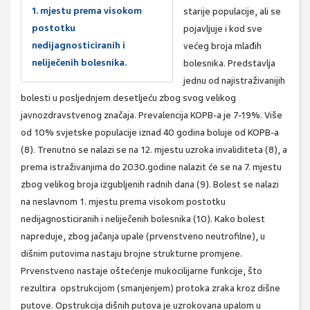
1. mjestu prema visokom
starije populacije, ali se
postotku
pojavljuje i kod sve
nedijagnosticiranih i
većeg broja mlađih
neliječenih bolesnika.
bolesnika. Predstavlja
jednu od najistraživanijih
bolesti u posljednjem desetljeću zbog svog velikog
javnozdravstvenog značaja. Prevalencija KOPB-a je 7-19%. Više
od 10% svjetske populacije iznad 40 godina boluje od KOPB-a
(8). Trenutno se nalazi se na 12. mjestu uzroka invaliditeta (8), a
prema istraživanjima do 2030.godine nalazit će se na 7. mjestu
zbog velikog broja izgubljenih radnih dana (9). Bolest se nalazi
na neslavnom 1. mjestu prema visokom postotku
nedijagnosticiranih i neliječenih bolesnika (10). Kako bolest
napreduje, zbog jačanja upale (prvenstveno neutrofilne), u
dišnim putovima nastaju brojne strukturne promjene.
Prvenstveno nastaje oštećenje mukocilijarne funkcije, što
rezultira opstrukcijom (smanjenjem) protoka zraka kroz dišne
putove. Opstrukcija dišnih putova je uzrokovana upalom u