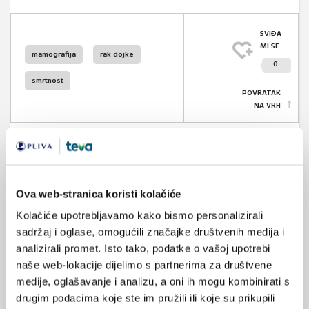
SVIĐA
MI SE
mamografija
rak dojke
0
smrtnost
POVRATAK
NA VRH
Ova web-stranica koristi kolačiće
VEZANI SADRŽAJ
<
>
Kolačiće upotrebljavamo kako bismo personalizirali
14.07.2025.
sadržaj i oglase, omogućili značajke društvenih medija i
Kako spriječiti, liječiti i živjeti s ranim rakom dojke?
analizirali promet. Isto tako, podatke o vašoj upotrebi
naše web-lokacije dijelimo s partnerima za društvene
03.01.2025.
medije, oglašavanje i analizu, a oni ih mogu kombinirati s
Hormonska kontracepcija i rizik od raka dojke
drugim podacima koje ste im pružili ili koje su prikupili