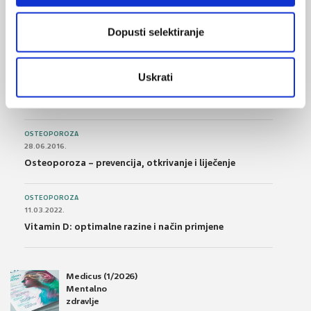
14.07.2016.
Nesteroidni antireumatici i gastrointestinalna
Dopusti selektiranje
podnošljivost
POREMEĆAJI PROBAVE
Uskrati
01.07.2017.
Što su probiotici i kako se proizvode?
OSTEOPOROZA
28.06.2016.
Osteoporoza – prevencija, otkrivanje i liječenje
OSTEOPOROZA
11.03.2022.
Vitamin D: optimalne razine i način primjene
Medicus (1/2026)
Mentalno
zdravlje