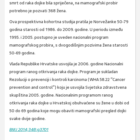
smrt od raka dojke bila spriječena, na mamografski probir
potrebno je pozvati 368 žena.
Ova prospektivna kohortna studija pratila je Norvežanke 50-79
godina starosti od 1986. do 2009. godine. U periodu između
1995. i 2005. postupno je uveden nacionalni program
mamografskog probira, s dvogodišnjim pozivima žena starosti
50-69 godina.
Vlada Republike Hrvatske usvojila je 2006. godine Nacionalni
program ranog otkrivanja raka dojke. Program je sukladan
Rezoluciji o prevenciji i kontroli karcinoma (WHA 58.22 “Cancer
prevention and control”) koju je usvojila Svjetska zdravstvena
skupština 2005. godine. Nacionalnim programom ranog
otkrivanja raka dojke u Hrvatskoj obuhvaćene su žene u dobi od
50 do 69 godina koje mogu obaviti mamografski pregled dojki
svake dvije godine.
BMJ 2014;348:g3701