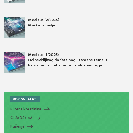
Medicus (2/2025)
Muško zdravlje
Medicus (1/2025)
Od nevidljivog do fatalnog: izabrane teme iz
kardiologije, nefrologije i endokrinologije
KORISNI ALATI
Klirens kreatinina
CHA
DS
-VA
2
2
Pušenje