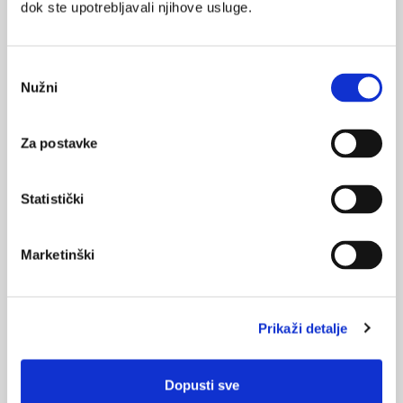
dok ste upotrebljavali njihove usluge.
22.03.2023.
8. ciklus Nacionalnog programa ranog otkrivanja
raka dojke u Republici Hrvatskoj
Odabir
Nužni
pristanka
09.12.2022.
16 godina provedbe Nacionalnog programa ranog
otkrivanja raka dojke
Za postavke
19.03.2022.
Statistički
Magnetna rezonanca dojki – gdje smo 2021?
Marketinški
NAJPOPULARNIJE
<
>
BOL
Prikaži detalje
21.10.2015.
Bolna leđa - medicinske vježbe (nove smjernice)
Dopusti sve
FARMAKOLOGIJA