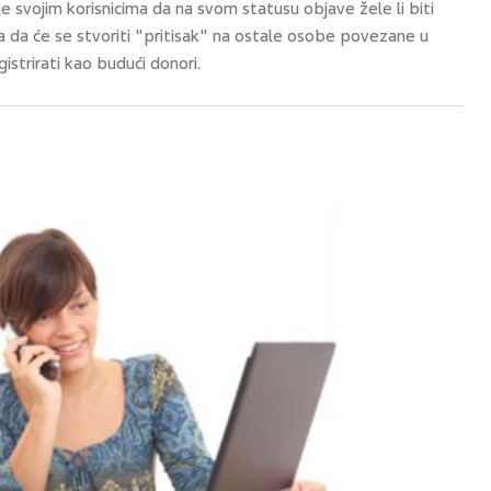
vojim korisnicima da na svom statusu objave žele li biti
a da će se stvoriti "pritisak" na ostale osobe povezane u
istrirati kao budući donori.