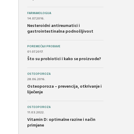
FARMAKOLOGIJA
14.07.2016.
Nesteroidni antireumatici i
gastrointestinalna podnošljivost
POREMEĆAJI PROBAVE
01.07.2017.
Što su probiotici i kako se proizvode?
OSTEOPOROZA
28.06.2016.
Osteoporoza – prevencija, otkrivanje i
liječenje
OSTEOPOROZA
11.03.2022.
Vitamin D: optimalne razine i način
primjene