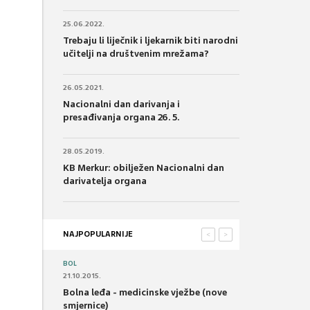
25.06.2022.
Trebaju li liječnik i ljekarnik biti narodni
učitelji na društvenim mrežama?
26.05.2021.
Nacionalni dan darivanja i
presađivanja organa 26. 5.
28.05.2019.
KB Merkur: obilježen Nacionalni dan
darivatelja organa
NAJPOPULARNIJE
<
>
BOL
21.10.2015.
Bolna leđa - medicinske vježbe (nove
smjernice)