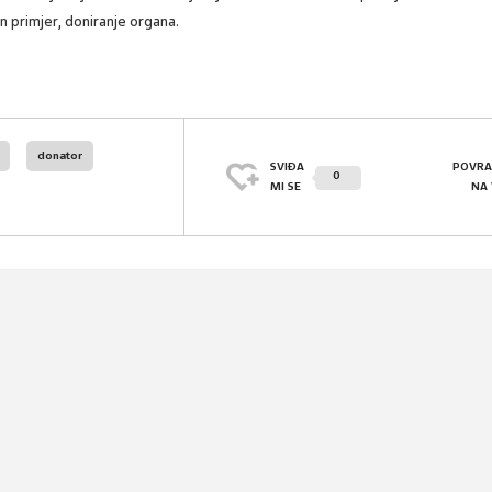
n primjer, doniranje organa.
donator
SVIĐA
POVRA
0
MI SE
NA