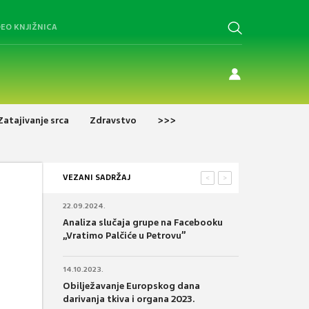
DEO KNJIŽNICA
Zatajivanje srca
Zdravstvo
>>>
VEZANI SADRŽAJ
<
>
22.09.2024.
Analiza slučaja grupe na Facebooku
„Vratimo Palčiće u Petrovu”
14.10.2023.
Obilježavanje Europskog dana
darivanja tkiva i organa 2023.