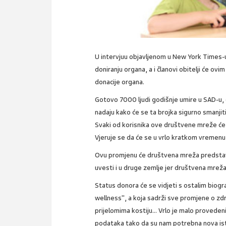
U intervjuu objavljenom u New York Times-u
doniranju organa, a i članovi obitelji će ov
donacije organa.
Gotovo 7000 ljudi godišnje umire u SAD-u, 
nadaju kako će se ta brojka sigurno smanjiti
Svaki od korisnika ove društvene mreže će 
Vjeruje se da će se u vrlo kratkom vremenu mi
Ovu promjenu će društvena mreža predstaviti
uvesti i u druge zemlje jer društvena mreža
Status donora će se vidjeti s ostalim biogr
wellness", a koja sadrži sve promjene o zdr
prijelomima kostiju... Vrlo je malo provede
podataka tako da su nam potrebna nova ist