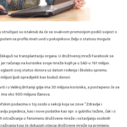
 stručnjaci su istaknuli da će se ovakvom promocijom podići svijest o
im putem na profilu imati uvid u pokojnikovu želju o statusu moguće
čekajući na transplantaciju organa. U društvenoj mreži Facebook se
 jer računaju na korisnike svoje mreže kojih je u SAD-u 161 milijun.
oglasiti svoj status donora uz datum rođenja i školsku spremu.
lijuni ljudi opredijeliti kao budući donori.
 i u Velikoj Britaniji gdje ima 30 milijuna korisnika, a postepeno će se
 ima oko 900 milijuna članova.
afskim podacima o toj osobi u sekciji koja se zove "Zdravlje i
avlju pojedinca, kao i nove podatke kao npr. o gubitku težine, čak i o
nih istraživanja o fenomenu društvene mreže i ostavljanju osobnih
raživanja koja će dokazati utjecaj društvene mreže na promjenu