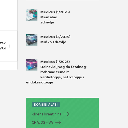
Medicus (1/2026)
Mentalno
zdravlje
Medicus (2/2025)
Muško zdravlje
TAK
 VRH
Medicus (1/2025)
Od nevidljivog do fatalnog:
izabrane teme iz
kardiologije, nefrologije i
endokrinologije
KORISNI ALATI
Klirens kreatinina
CHA
DS
-VA
2
2