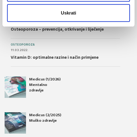
Što su probiotici i kako se proizvode?
Uskrati
OSTEOPOROZA
28.06.2016.
Osteoporoza – prevencija, otkrivanje i liječenje
OSTEOPOROZA
11.03.2022.
Vitamin D: optimalne razine i način primjene
Medicus (1/2026)
Mentalno
zdravlje
Medicus (2/2025)
Muško zdravlje