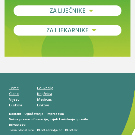
ZA LIJEČNIKE
Debljina - od prevencije do personalizirane
ZA LJEKARNIKE
terapije
Novi pogled na migrenu: komorbiditeti, spolne
razlike i nove terapije
Antikoagulansi u ljekarničkoj praksi –
komunikacija, adherencija i sigurnost
Muško urološko zdravlje: od funkcionalnih
smetnji do rane onkološke dijagnostike
Mentalno zdravlje muškaraca: skriveni rizici i
kliničke posljedice
Životni stil i kardiovaskularno zdravlje
muškaraca
Teme
Edukacija
Članci
Knjižnica
Vijesti
Medicus
Lijekovi
Linkovi
Kontakt
Oglašavanje
Impressum
Važne pravne informacije, uvjeti korištenja i pravila
privatnosti
Teva
Global site
PLIVAzdravlje.hr
PLIVA.hr