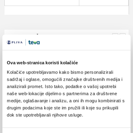
VEZANI SADRŽAJ
<
>
03.12.2013.
Kombinacija multivitamina i selena odgađa
progresiju HIV infekcije
Ova web-stranica koristi kolačiće
Kolačiće upotrebljavamo kako bismo personalizirali
10.09.2013.
sadržaj i oglase, omogućili značajke društvenih medija i
Primarna rezistencija HIV-a na antiretrovirusne
analizirali promet. Isto tako, podatke o vašoj upotrebi
lijekove
naše web-lokacije dijelimo s partnerima za društvene
medije, oglašavanje i analizu, a oni ih mogu kombinirati s
27.08.2013.
drugim podacima koje ste im pružili ili koje su prikupili
Nove smjernice za prevenciju infekcije HIV-om u
dok ste upotrebljavali njihove usluge.
zdravstvenih radnika
19.08.2013.