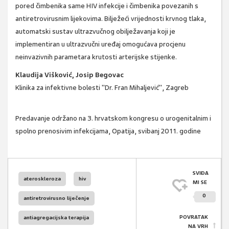
pored čimbenika same HIV infekcije i čimbenika povezanih s
antiretrovirusnim lijekovima. Bilježeći vrijednosti krvnog tlaka,
automatski sustav ultrazvučnog obilježavanja koji je
implementiran u ultrazvučni uređaj omogućava procjenu
neinvazivnih parametara krutosti arterijske stijenke.
Klaudija Višković, Josip Begovac
Klinika za infektivne bolesti "Dr. Fran Mihaljević", Zagreb
Predavanje održano na 3. hrvatskom kongresu o urogenitalnim i
spolno prenosivim infekcijama, Opatija, svibanj 2011. godine
SVIĐA
ateroskleroza
hiv
MI SE
0
antiretrovirusno liječenje
POVRATAK
antiagregacijska terapija
NA VRH