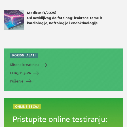
Medicus (1/2025)
Od nevidljivog do fatalnog: izabrane teme iz
kardiologije, nefrologije i endokrinologije
KORISNI ALATI
Klirens kreatinina
CHA
DS
-VA
2
2
Pušenje
ONLINE TEČAJ
Pristupite online testiranju: