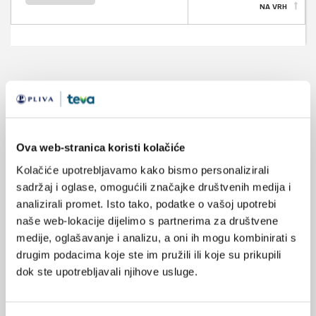
NA VRH
VEZANI SADRŽAJ
<
>
20.09.2022.
Šećerna bolest i sezonska gripa
Ova web-stranica koristi kolačiće
Kolačiće upotrebljavamo kako bismo personalizirali
11.05.2020.
sadržaj i oglase, omogućili značajke društvenih medija i
FDA odobrava dapagliflozin za zatajivanje srca sa
analizirali promet. Isto tako, podatke o vašoj upotrebi
smanjenim EF-om
naše web-lokacije dijelimo s partnerima za društvene
medije, oglašavanje i analizu, a oni ih mogu kombinirati s
22.01.2019.
drugim podacima koje ste im pružili ili koje su prikupili
Dijabetes tipa 1 i rizik za frakture
dok ste upotrebljavali njihove usluge.
12.08.2018.
Rizici kod osoba s dijabetesom tipa 1