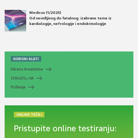
Medicus (1/2025)
Od nevidljivog do fatalnog: izabrane teme iz
kardiologije, nefrologije i endokrinologije
KORISNI ALATI
Klirens kreatinina
CHA
DS
-VA
2
2
Pušenje
ONLINE TEČAJ
Pristupite online testiranju: