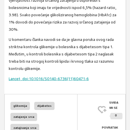
vjerojatnost razvoja srčanog zatajenja u usporedbi s
bolesnicima koji imaju te vrijednosti ispod 6,5% (hazard ratio,
3.98). Svako povećanje glikoliziranog hemoglobina (HbA1c) za
1% dovodi do povećanja rizika za razvoj srčanog zatajenja od
30%.
U komentaru članka navodi se da je glavna poruka ovog rada
striktna kontrola glikemije u bolesnika s dijabetesom tipa 1.
Međutim, u kontroli bolesnika s dijabetesom tipa 2 naglasak
treba biti na strogoj kontroli lipida i krvnog tlaka uz razumnu
kontrolu glikemije.
Lancet, doi:10.1016/S0140-6736(11)60471-6
SVIĐA
glikemija
dijabetes
MI SE
0
zatajenje srca
POVRATAK
zatajivanje srca