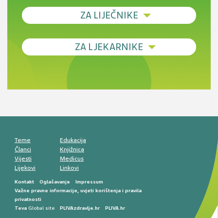
ZA LIJEČNIKE
Debljina - od prevencije do personalizirane
ZA LJEKARNIKE
terapije
Novi pogled na migrenu: komorbiditeti, spolne
razlike i nove terapije
Antikoagulansi u ljekarničkoj praksi –
komunikacija, adherencija i sigurnost
Muško urološko zdravlje: od funkcionalnih
smetnji do rane onkološke dijagnostike
Mentalno zdravlje muškaraca: skriveni rizici i
kliničke posljedice
Životni stil i kardiovaskularno zdravlje
muškaraca
Teme
Edukacija
Članci
Knjižnica
Vijesti
Medicus
Lijekovi
Linkovi
Kontakt
Oglašavanje
Impressum
Važne pravne informacije, uvjeti korištenja i pravila
privatnosti
Teva
Global site
PLIVAzdravlje.hr
PLIVA.hr