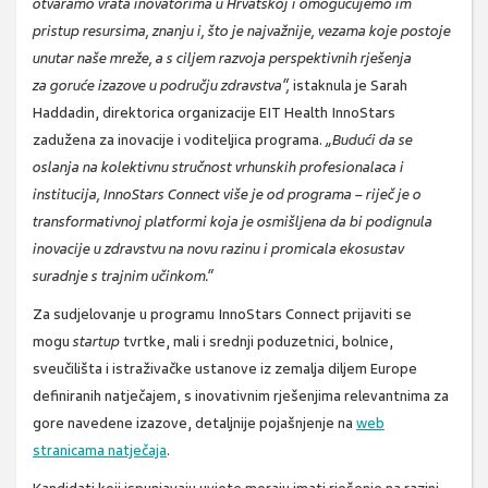
otvaramo vrata inovatorima u Hrvatskoj i omogućujemo im
pristup resursima, znanju i, što je najvažnije, vezama koje postoje
unutar naše mreže, a s ciljem razvoja perspektivnih rješenja
za
goruće izazove u području zdravstva“,
istaknula je
Sarah
Haddadin
, direktorica organizacije EIT Health InnoStars
zadužena za inovacije i voditeljica programa.
„Budući da se
oslanja na kolektivnu stručnost vrhunskih profesionalaca i
institucija, InnoStars Connect više je od programa – riječ je o
transformativnoj platformi koja je osmišljena da bi podignula
inovacije u zdravstvu na novu razinu i promicala ekosustav
suradnje s trajnim učinkom.“
Za sudjelovanje u programu InnoStars Connect prijaviti se
mogu
startup
tvrtke, mali i srednji poduzetnici, bolnice,
sveučilišta i istraživačke ustanove iz zemalja diljem Europe
definiranih natječajem, s inovativnim rješenjima relevantnima za
gore navedene izazove, detaljnije pojašnjenje na
web
stranicama natječaja
.