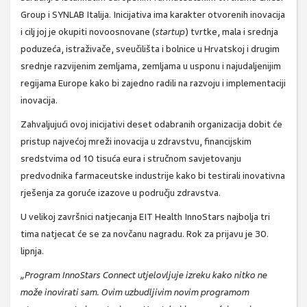
Group i SYNLAB Italija. Inicijativa ima karakter otvorenih inovacija
i cilj joj je okupiti novoosnovane (
startup
) tvrtke, mala i srednja
poduzeća, istraživače, sveučilišta i bolnice u Hrvatskoj i drugim
srednje razvijenim zemljama, zemljama u usponu i najudaljenijim
regijama Europe kako bi zajedno radili na razvoju i implementaciji
inovacija.
Zahvaljujući ovoj inicijativi deset odabranih organizacija dobit će
pristup najvećoj mreži inovacija u zdravstvu, financijskim
sredstvima od 10 tisuća eura i stručnom savjetovanju
predvodnika farmaceutske industrije kako bi testirali inovativna
rješenja za goruće izazove u području zdravstva.
U velikoj završnici natjecanja EIT Health InnoStars najbolja tri
tima natjecat će se za novčanu nagradu. Rok za prijavu je 30.
lipnja.
„Program InnoStars Connect utjelovljuje izreku kako nitko ne
može inovirati sam. Ovim uzbudljivim novim programom