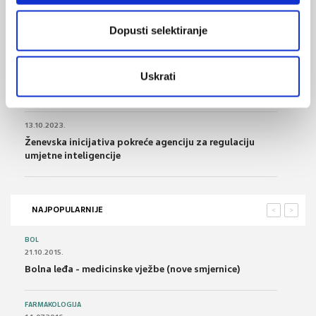
02.01.2024.
Zdravstveni proračun za 2024. je 7,1 milijardu eura
Dopusti selektiranje
10.11.2023.
Uskrati
Prvi svjetski model predikcije miopije upotrebom
metoda umjetne inteligencije
13.10.2023.
Ženevska inicijativa pokreće agenciju za regulaciju
umjetne inteligencije
NAJPOPULARNIJE
<
>
BOL
21.10.2015.
Bolna leđa - medicinske vježbe (nove smjernice)
FARMAKOLOGIJA