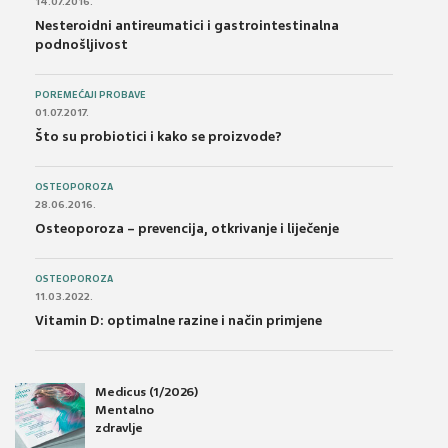
14.07.2016.
Nesteroidni antireumatici i gastrointestinalna
podnošljivost
POREMEĆAJI PROBAVE
01.07.2017.
Što su probiotici i kako se proizvode?
OSTEOPOROZA
28.06.2016.
Osteoporoza – prevencija, otkrivanje i liječenje
OSTEOPOROZA
11.03.2022.
Vitamin D: optimalne razine i način primjene
Medicus (1/2026)
Mentalno
zdravlje