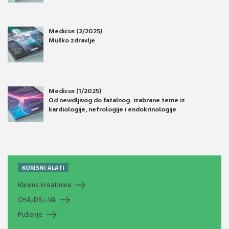
Medicus (2/2025)
Muško zdravlje
Medicus (1/2025)
Od nevidljivog do fatalnog: izabrane teme iz
kardiologije, nefrologije i endokrinologije
KORISNI ALATI
Klirens kreatinina
CHA
DS
-VA
2
2
Pušenje