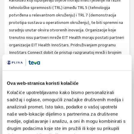
Kandidati koji ispunjavaju uvjete moraju imati rješenje na razini
tehnološke spremnosti (TRL) između TRL 5 (tehnologija
potvrđena u relevantnom okruženju) i TRL 7 (demonstracija
prototipa sustava u operativnom okruženju), te biti spremni na
suradnju unutar okvira otvorenih inovacija. Organizacije koje
trenutno nisu partneri mreže EIT Health moraju postati partneri
organizacije EIT Health InnoStars. Pridruživanjem programu
InnoStars Connect dobit će pristup razgranatoj mreži i brojnim
resursima koji će im omogućiti transformativne suradnje s
vodećim inovatorima u sektoru zdravstva.
Organizacije zainteresirane za sudjelovanje u programu mogu
Ova web-stranica koristi kolačiće
doznati više o svemu, kao i podnijeti prijavu na
Kolačiće upotrebljavamo kako bismo personalizirali
stranici
InnoStars Connect | EIT Health
.
sadržaj i oglase, omogućili značajke društvenih medija i
Izvor:
akademski.hr
analizirali promet. Isto tako, podatke o vašoj upotrebi
naše web-lokacije dijelimo s partnerima za društvene
medije, oglašavanje i analizu, a oni ih mogu kombinirati s
drugim podacima koje ste im pružili ili koje su prikupili
umjetna inteligencija
SVIĐA