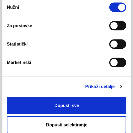
Odabir
Nužni
pristanka
Za postavke
VEZANI SADRŽAJ
<
>
Statistički
06.05.2025.
Doktor House: Između stvarnosti i fikcije
Marketinški
28.11.2024.
Etički aspekti liječničkog poziva - komunikacija s
bolesnikom i timski rad
Prikaži detalje
19.11.2024.
ChatGPT-4 Omni u medicinskoj edukaciji i rješavanju
Dopusti sve
kliničkih slučajeva
17.08.2024.
Dopusti selektiranje
Knjiga: Medicinska etika