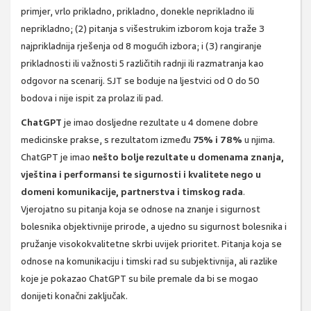
primjer, vrlo prikladno, prikladno, donekle neprikladno ili
neprikladno; (2) pitanja s višestrukim izborom koja traže 3
najprikladnija rješenja od 8 mogućih izbora; i (3) rangiranje
prikladnosti ili važnosti 5 različitih radnji ili razmatranja kao
odgovor na scenarij. SJT se boduje na ljestvici od 0 do 50
bodova i nije ispit za prolaz ili pad.
ChatGPT
je imao dosljedne rezultate u 4 domene dobre
medicinske prakse, s rezultatom između
75% i 78%
u njima.
ChatGPT je imao
nešto bolje rezultate u domenama znanja,
vještina i performansi te sigurnosti i kvalitete nego u
domeni komunikacije, partnerstva i timskog rada
.
Vjerojatno su pitanja koja se odnose na znanje i sigurnost
bolesnika objektivnije prirode, a ujedno su sigurnost bolesnika i
pružanje visokokvalitetne skrbi uvijek prioritet. Pitanja koja se
odnose na komunikaciju i timski rad su subjektivnija, ali razlike
koje je pokazao ChatGPT su bile premale da bi se mogao
donijeti konačni zaključak.