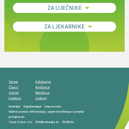
ZA LIJEČNIKE
Debljina - od prevencije do personalizirane
ZA LJEKARNIKE
terapije
Novi pogled na migrenu: komorbiditeti, spolne
razlike i nove terapije
Antikoagulansi u ljekarničkoj praksi –
komunikacija, adherencija i sigurnost
Muško urološko zdravlje: od funkcionalnih
smetnji do rane onkološke dijagnostike
Mentalno zdravlje muškaraca: skriveni rizici i
kliničke posljedice
Životni stil i kardiovaskularno zdravlje
muškaraca
Teme
Edukacija
Članci
Knjižnica
Vijesti
Medicus
Lijekovi
Linkovi
Kontakt
Oglašavanje
Impressum
Važne pravne informacije, uvjeti korištenja i pravila
privatnosti
Teva
Global site
PLIVAzdravlje.hr
PLIVA.hr