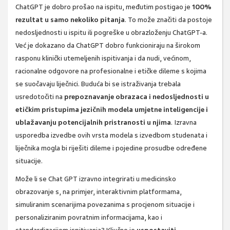
ChatGPT je dobro prošao na ispitu, međutim postigao je
100%
rezultat u samo nekoliko pitanja
. To može značiti da postoje
nedosljednosti u ispitu ili pogreške u obrazloženju ChatGPT-a.
Već je dokazano da ChatGPT dobro funkcioniraju na širokom
rasponu klinički utemeljenih ispitivanja i da nudi, većinom,
racionalne odgovore na profesionalne i etičke dileme s kojima
se suočavaju liječnici. Buduća bi se istraživanja trebala
usredotočiti na
prepoznavanje obrazaca i nedosljednosti u
etičkim pristupima jezičnih modela umjetne inteligencije i
ublažavanju potencijalnih pristranosti u njima
. Izravna
usporedba izvedbe ovih vrsta modela s izvedbom studenata i
liječnika mogla bi riješiti dileme i pojedine prosudbe određene
situacije.
Može li se Chat GPT izravno integrirati u medicinsko
obrazovanje s, na primjer, interaktivnim platformama,
simuliranim scenarijima povezanima s procjenom situacije i
personaliziranim povratnim informacijama, kao i