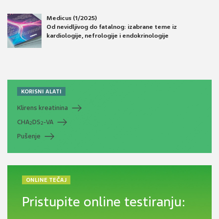
Medicus (1/2025)
Od nevidljivog do fatalnog: izabrane teme iz
kardiologije, nefrologije i endokrinologije
KORISNI ALATI
Klirens kreatinina
CHA
DS
-VA
2
2
Pušenje
ONLINE TEČAJ
Pristupite online testiranju: