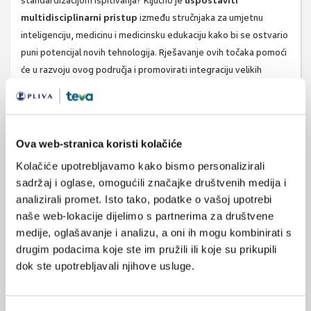
standardizacijom ispitivanja? Ključno je
uspostaviti
multidisciplinarni pristup
između stručnjaka za umjetnu
inteligenciju, medicinu i medicinsku edukaciju kako bi se ostvario
puni potencijal novih tehnologija. Rješavanje ovih točaka pomoći
će u razvoju ovog područja i promovirati integraciju velikih
jezičnih modela, kao što je ChatGPT, u medicinsko obrazovanje.
JMIR Med Educ 2023;9:e48978
doi:10.2196/48978
Ova web-stranica koristi kolačiće
Kolačiće upotrebljavamo kako bismo personalizirali
sadržaj i oglase, omogućili značajke društvenih medija i
chatgpt
edukacija
analizirali promet. Isto tako, podatke o vašoj upotrebi
SVIĐA
naše web-lokacije dijelimo s partnerima za društvene
obrazovanje
jezični model
MI SE
medije, oglašavanje i analizu, a oni ih mogu kombinirati s
1
etika
komunikacija
drugim podacima koje ste im pružili ili koje su prikupili
dok ste upotrebljavali njihove usluge.
POVRATAK
timski rad
NA VRH
sigurnost pacijenata
ispit