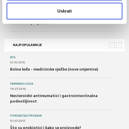
Uskrati
11.08.2024.
HLK: Javni nastupi liječnika u skladu s etičkim
normama i propisima
NAJPOPULARNIJE
<
>
BOL
21.10.2015.
Bolna leđa - medicinske vježbe (nove smjernice)
FARMAKOLOGIJA
14.07.2016.
Nesteroidni antireumatici i gastrointestinalna
podnošljivost
POREMEĆAJI PROBAVE
01.07.2017.
Što su probiotici i kako se proizvode?