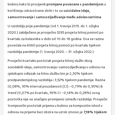
bolnicu kako bi procijenili
promjene povezane s pandemijom
u
korištenju zdravstvene skrbi i to za
suicidalne ideje,
samootrovanje i samoozljeđivanje među adolescentima
.
U razdoblju prije pandemije (od 1. travnja 2015. do 1. ožujka
2020.) zabilježeno je prosječno 5293 posjeta hitnoj pomoći po
kvartalu za bolesnike u dobi od 10 do 18 godina. Ova se razina
povećala na 6060 posjeta hitnoj pomoći po kvartalu tijekom
razdoblja pandemije (1. travnja 2020. – 31. ožujka 2022.).
Prosječni kvartalni postotak posjeta hitnoj službi zbog
suicidalnih ideja, samootrovanja i samoozljeđivanja u odnosu na
cjelokupni odlazak na hitnu službu bio je 2,30% tijekom
predpandemijskog razdoblja i 3,52% tijekom pandemije. Razina
(0,08%, 95% interval pouzdanosti [CI] −0,79% do 0,95%) ili
trend (0,07% po kvartalu, 95% CI −0,14% do 0,28%) ovog
postotka nije se značajno promijenio između razdoblja. Prosječni
tromjesečni postotak prijema u bolnicu za kompozitni ishod u
odnosu na prijeme bez obzira na uzrok iznosio je
7,18% tijekom