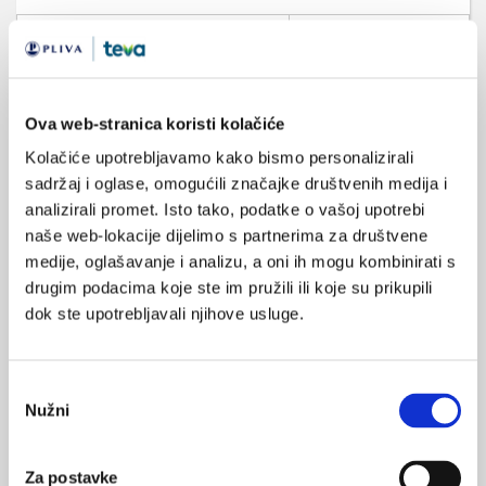
suicidalnost
suicidalne misli
SVIĐA
MI SE
Ova web-stranica koristi kolačiće
samoubojstvo
1
Kolačiće upotrebljavamo kako bismo personalizirali
samoozljeđivanje
sadržaj i oglase, omogućili značajke društvenih medija i
POVRATAK
analizirali promet. Isto tako, podatke o vašoj upotrebi
NA VRH
adolescentice
naše web-lokacije dijelimo s partnerima za društvene
mentalno zdravlje
medije, oglašavanje i analizu, a oni ih mogu kombinirati s
drugim podacima koje ste im pružili ili koje su prikupili
dok ste upotrebljavali njihove usluge.
Odabir
VEZANI SADRŽAJ
<
>
Nužni
pristanka
27.02.2025.
Prekomjerna tjelesna masa adolescenata i
Za postavke