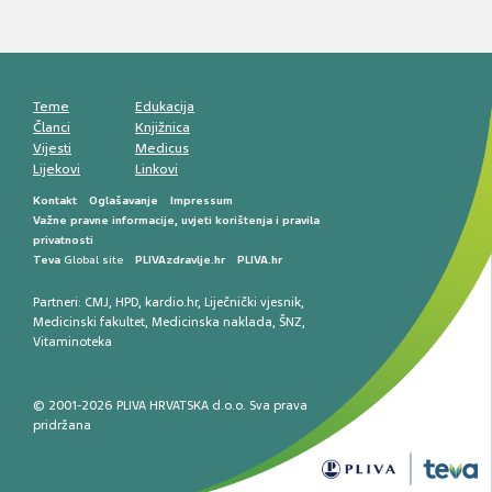
Mentalno zdravlje muškaraca: skriveni rizici i
kliničke posljedice
Životni stil i kardiovaskularno zdravlje
muškaraca
Teme
Edukacija
Članci
Knjižnica
Vijesti
Medicus
Lijekovi
Linkovi
Kontakt
Oglašavanje
Impressum
Važne pravne informacije, uvjeti korištenja i pravila
privatnosti
Teva
Global site
PLIVAzdravlje.hr
PLIVA.hr
Partneri:
CMJ
,
HPD
,
kardio.hr
,
Liječnički vjesnik
,
Medicinski fakultet
,
Medicinska naklada
,
ŠNZ
,
Vitaminoteka
© 2001-2026 PLIVA HRVATSKA d.o.o. Sva prava
pridržana