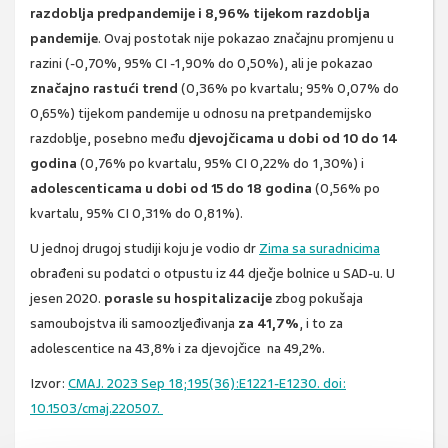
razdoblja predpandemije i 8,96% tijekom razdoblja
pandemije
. Ovaj postotak nije pokazao značajnu promjenu u
razini (-0,70%, 95% CI -1,90% do 0,50%), ali je pokazao
značajno rastući trend
(0,36% po kvartalu; 95% 0,07% do
0,65%) tijekom pandemije u odnosu na pretpandemijsko
razdoblje, posebno među
djevojčicama u dobi od 10 do 14
godina
(0,76% po kvartalu, 95% CI 0,22% do 1,30%) i
adolescenticama u dobi od 15 do 18 godina
(0,56% po
kvartalu, 95% CI 0,31% do 0,81%).
U jednoj drugoj studiji koju je vodio dr
Zima sa suradnicima
obrađeni su podatci o otpustu iz 44 dječje bolnice u SAD-u. U
jesen 2020.
porasle su
hospitalizacije
zbog pokušaja
samoubojstva ili samoozljeđivanja
za 41,7%
, i to za
adolescentice na 43,8% i za djevojčice na 49,2%.
Izvor:
CMAJ. 2023 Sep 18;195(36):E1221-E1230. doi:
10.1503/cmaj.220507.