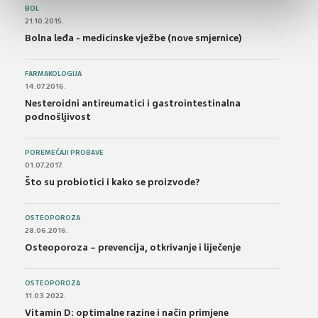
BOL
21.10.2015.
Bolna leđa - medicinske vježbe (nove smjernice)
FARMAKOLOGIJA
14.07.2016.
Nesteroidni antireumatici i gastrointestinalna
podnošljivost
POREMEĆAJI PROBAVE
01.07.2017.
Što su probiotici i kako se proizvode?
OSTEOPOROZA
28.06.2016.
Osteoporoza – prevencija, otkrivanje i liječenje
OSTEOPOROZA
11.03.2022.
Vitamin D: optimalne razine i način primjene