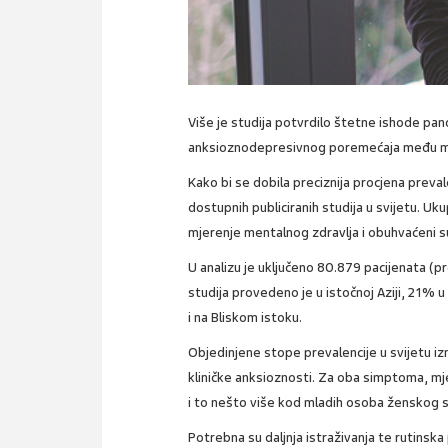
Više je studija potvrdilo štetne ishode pa
anksioznodepresivnog poremećaja među mlad
Kako bi se dobila preciznija procjena prevale
dostupnih publiciranih studija u svijetu. Uku
mjerenje mentalnog zdravlja i obuhvaćeni su 
U analizu je uključeno 80.879 pacijenata (
studija provedeno je u istočnoj Aziji, 21% u
i na Bliskom istoku.
Objedinjene stope prevalencije u svijetu i
kliničke anksioznosti. Za oba simptoma, m
i to nešto više kod mladih osoba ženskog s
Potrebna su daljnja istraživanja te rutinska