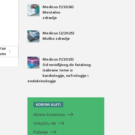
Medicus (1/2026)
Mentalno
zdravlje
Medicus (2/2025)
Muško zdravlje
TAK
 VRH
Medicus (1/2025)
Od nevidljivog do fatalnog:
izabrane teme iz
kardiologije, nefrologije i
endokrinologije
KORISNI ALATI
Klirens kreatinina
CHA
DS
-VA
2
2
Pušenje