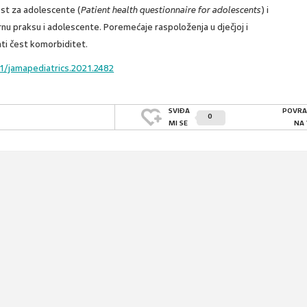
test za adolescente (
Patient health questionnaire for adolescents
) i
arnu praksu i adolescente. Poremećaje raspoloženja u dječjoj i
ati čest komorbiditet.
1/jamapediatrics.2021.2482
SVIĐA
POVRA
0
MI SE
NA