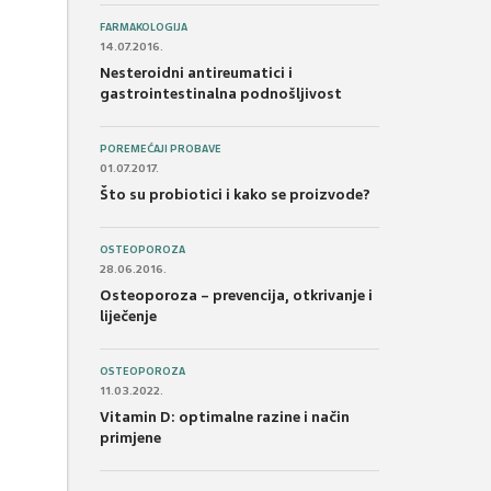
FARMAKOLOGIJA
14.07.2016.
Nesteroidni antireumatici i
gastrointestinalna podnošljivost
POREMEĆAJI PROBAVE
01.07.2017.
Što su probiotici i kako se proizvode?
OSTEOPOROZA
28.06.2016.
Osteoporoza – prevencija, otkrivanje i
liječenje
OSTEOPOROZA
11.03.2022.
Vitamin D: optimalne razine i način
primjene