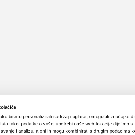
kolačiće
ko bismo personalizirali sadržaj i oglase, omogućili značajke d
. Isto tako, podatke o vašoj upotrebi naše web-lokacije dijelimo s
avanje i analizu, a oni ih mogu kombinirati s drugim podacima k
Kontakt
Oglašavanje
Impressum
Važne pravne informacije, 