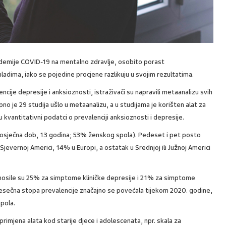
ndemije COVID-19 na mentalno zdravlje, osobito porast
ima, iako se pojedine procjene razlikuju u svojim rezultatima.
ncije depresije i anksioznosti, istraživači su napravili metaanalizu svih
pno je 29 studija ušlo u metaanalizu, a u studijama je korišten alat za
kvantitativni podatci o prevalenciji anksioznosti i depresije.
prosječna dob, 13 godina; 53% ženskog spola). Pedeset i pet posto
 Sjevernoj Americi, 14% u Europi, a ostatak u Srednjoj ili Južnoj Americi
znosile su 25% za simptome kliničke depresije i 21% za simptome
jesečna stopa prevalencije značajno se povećala tijekom 2020. godine,
pola.
 primjena alata kod starije djece i adolescenata, npr. skala za