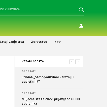
DEO KNJIŽNICA
Zatajivanje srca
Zdravstvo
>>>
VEZANI SADRŽAJ
<
>
30.09.2022.
Tribina „Samopouzdani - sretniji i
uspješniji?“
09.09.2022.
Mliječna staza 2022: prijavljeno 6000
sudionika