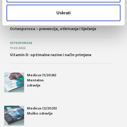
Što su probiotici i kako se proizvode?
Uskrati
OSTEOPOROZA
28.06.2016.
Osteoporoza – prevencija, otkrivanje i liječenje
OSTEOPOROZA
11.03.2022.
Vitamin D: optimalne razine i način primjene
Medicus (1/2026)
Mentalno
zdravlje
Medicus (2/2025)
Muško zdravlje