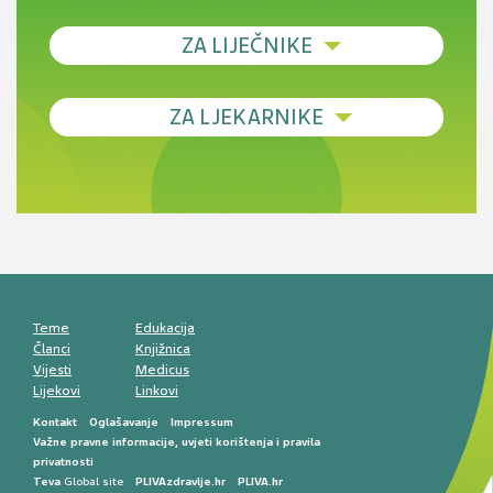
ZA LIJEČNIKE
Debljina - od prevencije do personalizirane
ZA LJEKARNIKE
terapije
Novi pogled na migrenu: komorbiditeti, spolne
razlike i nove terapije
Antikoagulansi u ljekarničkoj praksi –
komunikacija, adherencija i sigurnost
Muško urološko zdravlje: od funkcionalnih
smetnji do rane onkološke dijagnostike
Mentalno zdravlje muškaraca: skriveni rizici i
kliničke posljedice
Životni stil i kardiovaskularno zdravlje
muškaraca
Teme
Edukacija
Članci
Knjižnica
Vijesti
Medicus
Lijekovi
Linkovi
Kontakt
Oglašavanje
Impressum
Važne pravne informacije, uvjeti korištenja i pravila
privatnosti
Teva
Global site
PLIVAzdravlje.hr
PLIVA.hr