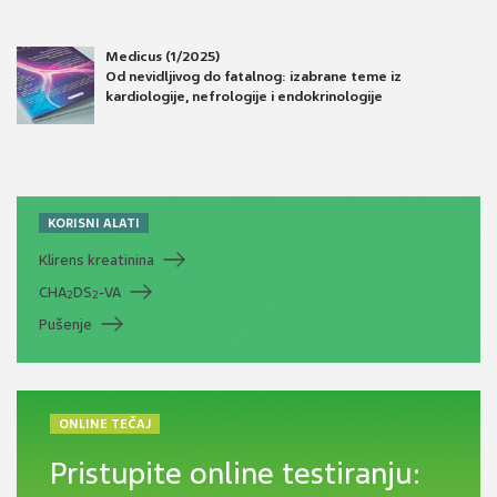
Medicus (1/2025)
Od nevidljivog do fatalnog: izabrane teme iz
kardiologije, nefrologije i endokrinologije
KORISNI ALATI
Klirens kreatinina
CHA
DS
-VA
2
2
Pušenje
ONLINE TEČAJ
Pristupite online testiranju: