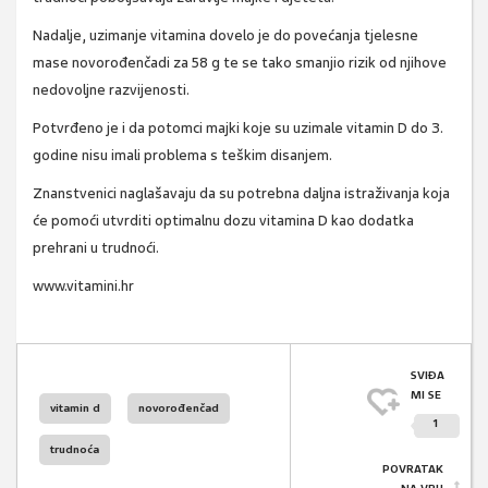
Nadalje, uzimanje vitamina dovelo je do povećanja tjelesne
mase novorođenčadi za 58 g te se tako smanjio rizik od njihove
nedovoljne razvijenosti.
Potvrđeno je i da potomci majki koje su uzimale vitamin D do 3.
godine nisu imali problema s teškim disanjem.
Znanstvenici naglašavaju da su potrebna daljna istraživanja koja
će pomoći utvrditi optimalnu dozu vitamina D kao dodatka
prehrani u trudnoći.
www.vitamini.hr
SVIĐA
MI SE
vitamin d
novorođenčad
1
trudnoća
POVRATAK