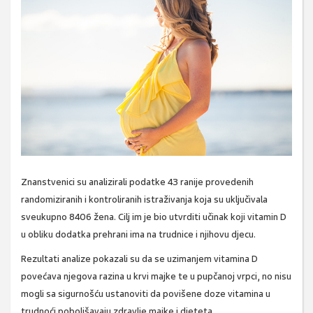
Znanstvenici su analizirali podatke 43 ranije provedenih
randomiziranih i kontroliranih istraživanja koja su uključivala
sveukupno 8406 žena. Cilj im je bio utvrditi učinak koji vitamin D
u obliku dodatka prehrani ima na trudnice i njihovu djecu.
Rezultati analize pokazali su da se uzimanjem vitamina D
povećava njegova razina u krvi majke te u pupčanoj vrpci, no nisu
mogli sa sigurnošću ustanoviti da povišene doze vitamina u
trudnoći poboljšavaju zdravlje majke i djeteta.