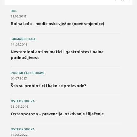
BOL
21.10.2015.
Bolna leđa - medicinske vježbe (nove smjernice)
FARMAKOLOGIJA
14.07.2016.
Nesteroidni antireumatici i gastrointestinalna
podnošljivost
POREMEĆAJI PROBAVE
01.07.2017.
Što su probiotici i kako se proizvode?
OSTEOPOROZA
28.06.2016.
Osteoporoza – prevencija, otkrivanje i liječenje
OSTEOPOROZA
11.03.2022.