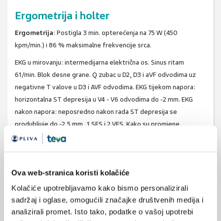
Ergometrija i holter
Ergometrija
: Postigla 3 min. opterećenja na 75 W (450
kpm/min.) i 86 % maksimalne frekvencije srca.
EKG u mirovanju: intermedijarna električna os. Sinus ritam
61/min. Blok desne grane. Q zubac u D2, D3 i aVF odvodima uz
negativne T valove u D3 i AVF odvodima. EKG tijekom napora:
horizontalna ST depresija u V4 - V6 odvodima do -2 mm. EKG
nakon napora: neposredno nakon rada ST depresija se
produbljuje do -2,5 mm, 1 SES i 2 VES. Kako su promjene
perzistirale, ordinirana je 1 tableta Tinidila sublingvalno nakon
čega je ST depresija postupno regredirala. Subjektivno nije
imala stenokardiju; zamor nogu. RR u granicama normale.
Ova web-stranica koristi kolačiće
Zaključak: test u smislu koronarne insuficijencije pozitivan.
Kolačiće upotrebljavamo kako bismo personalizirali
Holter monitoring
: Prosječna frekvencija srca 62/min (45 -
sadržaj i oglase, omogućili značajke društvenih medija i
106). 1578 VES, od toga 4 x u parovima (neke politopne), 13
analizirali promet. Isto tako, podatke o vašoj upotrebi
SES, od toga 5 x u parovima.