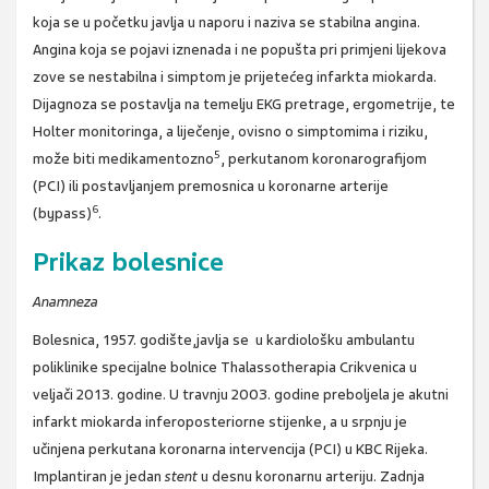
koja se u početku javlja u naporu i naziva se stabilna angina.
Angina koja se pojavi iznenada i ne popušta pri primjeni lijekova
zove se nestabilna i simptom je prijetećeg infarkta miokarda.
Dijagnoza se postavlja na temelju EKG pretrage, ergometrije, te
Holter monitoringa, a liječenje, ovisno o simptomima i riziku,
5
može biti medikamentozno
, perkutanom koronarografijom
(PCI) ili postavljanjem premosnica u koronarne arterije
6
(bypass)
.
Prikaz bolesnice
Anamneza
Bolesnica, 1957. godište,javlja se u kardiološku ambulantu
poliklinike specijalne bolnice Thalassotherapia Crikvenica u
veljači 2013. godine. U travnju 2003. godine preboljela je akutni
infarkt miokarda inferoposteriorne stijenke, a u srpnju je
učinjena perkutana koronarna intervencija (PCI) u KBC Rijeka.
Implantiran je jedan
stent
u desnu koronarnu arteriju. Zadnja