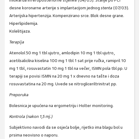
miokarda inferoposteriorne stjenke (04/03). Stanje po PCI
desne koronarne arterije s implantacijom jednog
stenta
(07/03).
Arterijska hipertenzija. Kompenzirano srce. Blok desne grane.
Hiperlipidemija.
Kolelitijaza.
Terapija
Atenolol 50 mg 1 tbl ujutro, amlodipin 10 mg 1 tbl ujutro,
acetilsalicilna kiselina 100 mg 1 tbl 1 sat prije ručka, ramipril 10
mg 1 tbl, rosuvastatin 10 mg 1 tbl na večer, ISMN pola tbl pp. U
terapiji se povisi ISMN na 20 mg 1 x dnevno na tašte i doza
rosuvastatina na 20 mg. Uvede se nitrogliceriltrinitrat pp.
Preporuka
Bolesnica je upućena na ergometriju i Holter monitoring.
Kontrola (nakon 1,5 mj.)
Subjektivno navodi da se osjeća bolje, rijetko ima blagu bol u
prsima neovisno o naporu.