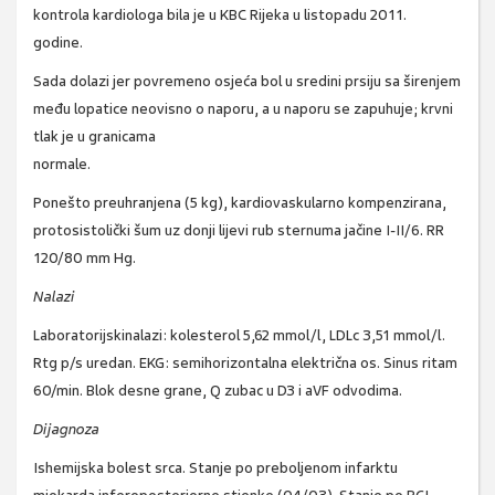
kontrola kardiologa bila je u KBC Rijeka u listopadu 2011.
godine.
Sada dolazi jer povremeno osjeća bol u sredini prsiju sa širenjem
među lopatice neovisno o naporu, a u naporu se zapuhuje; krvni
tlak je u granicama
normal
Ponešto preuhranjena (5 kg), kardiovaskularno kompenzirana,
protosistolički šum uz donji lijevi rub sternuma jačine I-II/6. RR
120/80 mm Hg.
Nalazi
Laboratorijskinalazi: kolesterol 5,62 mmol/l, LDLc 3,51 mmol/l.
Rtg p/s uredan. EKG: semihorizontalna električna os. Sinus ritam
60/min. Blok desne grane, Q zubac u D3 i aVF odvodima.
Dijagnoza
Ishemijska bolest srca. Stanje po preboljenom infarktu