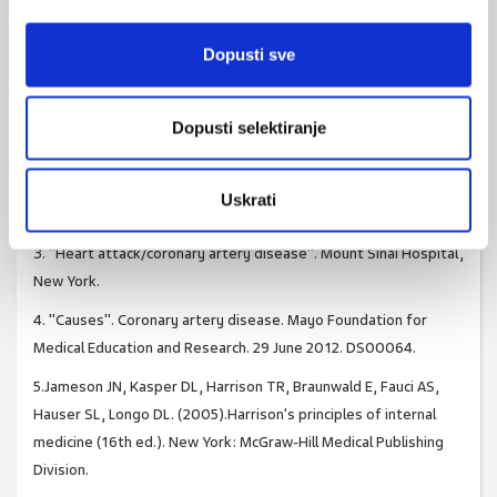
sumnjom na progresiju koronarne bolesti u drugim koronarnim
arterijama. Rezultat se očekuje.
Dopusti sve
Literatura
1. Bhatia, Sujata K. (2010). Biomaterials for clinical applications
Dopusti selektiranje
(Online-Ausg. ed.). New York: Springer. p. 23.
2. "Coronary heart disease". ADAM. Retrieved 15 September
Uskrati
2013.
3. "Heart attack/coronary artery disease". Mount Sinai Hospital,
New York.
4. "Causes". Coronary artery disease. Mayo Foundation for
Medical Education and Research. 29 June 2012. DS00064.
5.Jameson JN, Kasper DL, Harrison TR, Braunwald E, Fauci AS,
Hauser SL, Longo DL. (2005).Harrison's principles of internal
medicine (16th ed.). New York: McGraw-Hill Medical Publishing
Division.