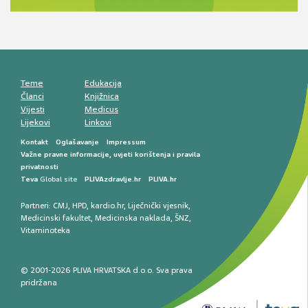
smetnji do rane onkološke dijagnostike
Mentalno zdravlje muškaraca: skriveni rizici i
kliničke posljedice
Životni stil i kardiovaskularno zdravlje
muškaraca
Teme
Edukacija
Članci
Knjižnica
Vijesti
Medicus
Lijekovi
Linkovi
Kontakt
Oglašavanje
Impressum
Važne pravne informacije, uvjeti korištenja i pravila
privatnosti
Teva
Global site
PLIVAzdravlje.hr
PLIVA.hr
Partneri:
CMJ
,
HPD
,
kardio.hr
,
Liječnički vjesnik
,
Medicinski fakultet
,
Medicinska naklada
,
ŠNZ
,
Vitaminoteka
© 2001-2026 PLIVA HRVATSKA d.o.o. Sva prava
pridržana