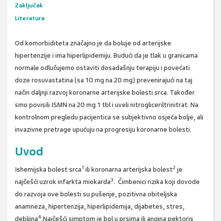
Zaključak
Literatura
Od komorbiditeta značajno je da boluje od arterijske
hipertenzije i ima hiperlipidemiju. Budući da je tlak u granicama
normale odlučujemo ostaviti dosadašnju terapiju i povećati
doze rosuvastatina (sa 10 mg na 20 mg) prevenirajući na taj
način daljnji razvoj koronarne arterijske bolesti srca. Također
smo povisili ISMN na 20 mg 1 tbl i uveli nitrogliceriltrinitrat. Na
kontrolnom pregledu pacijentica se subjektivno osjeća bolje, ali
invazivne pretrage upućuju na progresiju koronarne bolesti.
Uvod
1
2
Ishemijska bolest srca
ili koronarna arterijska bolest
je
3
najčešći uzrok infarkta miokarda
. Čimbenici rizika koji dovode
do razvoja ove bolesti su pušenje, pozitivna obiteljska
anamneza, hipertenzija, hiperlipidemija, dijabetes, stres,
4
debljina
.Najčešći simptom je bol u prsima ili angina pektoris