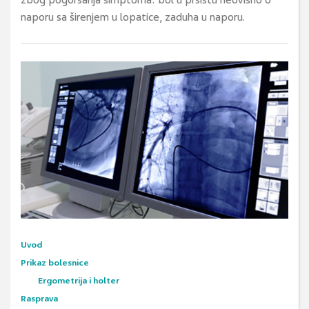
zbog pogoršanja simptoma: bol u prsištu neovisno o
naporu sa širenjem u lopatice, zaduha u naporu.
Uvod
Prikaz bolesnice
Ergometrija i holter
Rasprava