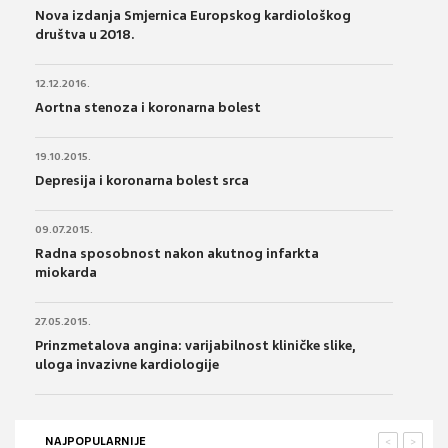
Nova izdanja Smjernica Europskog kardiološkog
društva u 2018.
12.12.2016.
Aortna stenoza i koronarna bolest
19.10.2015.
Depresija i koronarna bolest srca
09.07.2015.
Radna sposobnost nakon akutnog infarkta
miokarda
27.05.2015.
Prinzmetalova angina: varijabilnost kliničke slike,
uloga invazivne kardiologije
NAJPOPULARNIJE
<
>