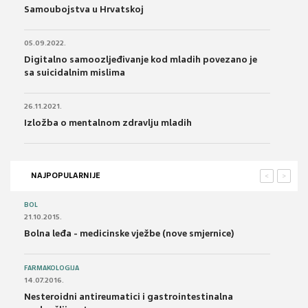
Samoubojstva u Hrvatskoj
05.09.2022.
Digitalno samoozljeđivanje kod mladih povezano je
sa suicidalnim mislima
26.11.2021.
Izložba o mentalnom zdravlju mladih
NAJPOPULARNIJE
<
>
BOL
21.10.2015.
Bolna leđa - medicinske vježbe (nove smjernice)
FARMAKOLOGIJA
14.07.2016.
Nesteroidni antireumatici i gastrointestinalna