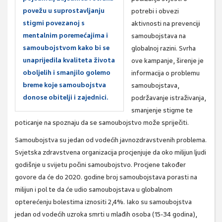
povežu u suprostavljanju
potrebi i obvezi
stigmi povezanoj s
aktivnosti na prevenciji
mentalnim poremećajima i
samoubojstava na
samoubojstvom kako bi se
globalnoj razini. Svrha
unaprijedila kvaliteta života
ove kampanje, širenje je
oboljelih i smanjilo golemo
informacija o problemu
breme koje samoubojstva
samoubojstava,
donose obitelji i zajednici.
podržavanje istraživanja,
smanjenje stigme te
poticanje na spoznaju da se samoubojstvo može spriječiti.
Samoubojstva su jedan od vodećih javnozdravstvenih problema.
Svjetska zdravstvena organizacija procjenjuje da oko milijun ljudi
godišnje u svijetu počini samoubojstvo. Procjene također
govore da će do 2020. godine broj samoubojstava porasti na
milijun i pol te da će udio samoubojstava u globalnom
opterećenju bolestima iznositi 2,4%. Iako su samoubojstva
jedan od vodećih uzroka smrti u mlađih osoba (15-34 godina),