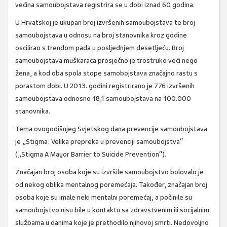
većina samoubojstava registrira se u dobi iznad 60 godina.
U Hrvatskoj je ukupan broj izvršenih samoubojstava te broj
samoubojstava u odnosu na broj stanovnika kroz godine
oscilirao s trendom pada u posljednjem desetljeću. Broj
samoubojstava muškaraca prosječno je trostruko veći nego
žena, a kod oba spola stope samobojstava značajno rastu s
porastom dobi. U 2013. godini registrirano je 776 izvršenih
samoubojstava odnosno 18,1 samoubojstava na 100.000
stanovnika.
Tema ovogodišnjeg Svjetskog dana prevencije samoubojstava
je „Stigma: Velika prepreka u prevenciji samoubojstva“
(„Stigma A Mayor Barrier to Suicide Prevention“).
Značajan broj osoba koje su izvršile samoubojstvo bolovalo je
od nekog oblika mentalnog poremećaja. Također, značajan broj
osoba koje su imale neki mentalni poremećaj, a počinile su
samoubojstvo nisu bile u kontaktu sa zdravstvenim ili socijalnim
službama u danima koje je prethodilo njihovoj smrti. Nedovoljno