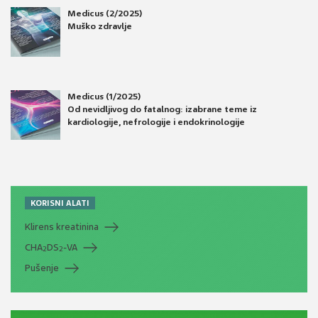
Medicus (2/2025)
Muško zdravlje
Medicus (1/2025)
Od nevidljivog do fatalnog: izabrane teme iz
kardiologije, nefrologije i endokrinologije
KORISNI ALATI
Klirens kreatinina
CHA
DS
-VA
2
2
Pušenje