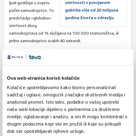
smrtnosti s procjenom
ljudi godišnje u svijetu
gubitka više od 20 milijuna
počini samoubojstvo. To
godina života u zdravlju.
predstavlja «globalnu»
smrtnost zbog
samoubojstava od 16 slučajeva na 100.000 stanovništva, ili
jedno samoubojstvo svakih 40 sekundi.
Broj pokušaja samoubojstava moguće je i do 20 puta veći od
broja počinjenih samoubojstava. Prema procjenama oko 5%
osoba pokuša samoubojstvo barem jednom u životu, a također
se procjenjuje da je učestalost suicidalnih misli u općoj populaciji
Ova web-stranica koristi kolačiće
između 10 - 14%.
Kolačiće upotrebljavamo kako bismo personalizirali
Samoubojstva čine više od polovine nasilnih smrti u svijetu –
sadržaj i oglase, omogućili značajke društvenih medija i
više nego sve smrti zbog ratova i ubojstava.
analizirali promet. Isto tako, podatke o vašoj upotrebi
naše web-lokacije dijelimo s partnerima za društvene
U mnogim razvijenim zemljama samoubojstava se nalaze na 2. ili
medije, oglašavanje i analizu, a oni ih mogu kombinirati s
3. mjestu vodećih uzroka smrti kod adolescenata i mlađih
drugim podacima koje ste im pružili ili koje su prikupili
odraslih osoba te na 13. mjestu uzroka smrti kod osoba svih
dok ste upotrebljavali njihove usluge.
dobi.