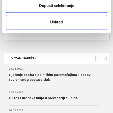
SVIĐA
MI SE
Dopusti selektiranje
samoubojstvo
suicid
1
suicidalnost
prevencija
Uskrati
POVRATAK
NA VRH
VEZANI SADRŽAJ
<
>
29.01.2025.
Liječenje osoba s psihičkim poremećajima i izazovi
suvremenog sustava skrbi
02.02.2024.
HZJZ i Europska unija u preveneciji suicida
10.09.2023.