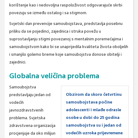
korištenje kao i nedovoljna raspoloživost odgovarajuće skrbi
povezuju se između ostalog i sa stigmom.
Svjetski dan prevencije samoubojstava, predstavlja posebnu
priliku da se pojedinci, zajednica i struka povežu u
suprostavljanju stigmi povezanoj s mentalnim poremećajima i
samoubojstvom kako bi se unaprijedila kvaliteta života oboljelih
i smanjilo golemo breme koje samoubojstva donose obitelji i
zajednici.
Globalna veličina problema
Samoubojstva
Obzirom da skoro četvrtinu
predstavljaju jedan od
samoubojstava počine
vodećih
adolescenti i mlađe odrasle
javnozdravstvenih
osobe u dobi do 25 godina
problema. Svjetska
samoubojstva su i jedan od
zdravstvena organizacija
vodećih uzroka prijevremene
procjenjuje da oko milijun