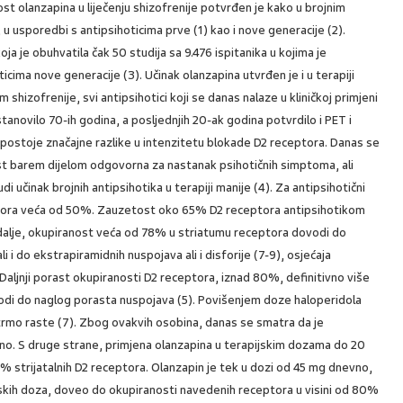
tost olanzapina u liječenju shizofrenije potvrđen je kako u brojnim
 u usporedbi s antipsihoticima prve (1) kao i nove generacije (2).
ja je obuhvatila čak 50 studija sa 9.476 ispitanika u kojima je
cima nove generacije (3). Učinak olanzapina utvrđen je i u terapiji
shizofrenije, svi antipsihotici koji se danas nalaze u kliničkoj primjeni
tanovilo 70-ih godina, a posljednjih 20-ak godina potvrdilo i PET i
postoje značajne razlike u intenzitetu blokade D2 receptora. Danas se
t barem dijelom odgovorna za nastanak psihotičnih simptoma, ali
di učinak brojnih antipsihotika u terapiji manije (4). Za antipsihotični
tora veća od 50%. Zauzetost oko 65% D2 receptora antipsihotikom
adalje, okupiranost veća od 78% u striatumu receptora dovodi do
 i do ekstrapiramidnih nuspojava ali i disforije (7-9), osjećaja
Daljnji porast okupiranosti D2 receptora, iznad 80%, definitivno više
vodi do naglog porasta nuspojava (5). Povišenjem doze haloperidola
rmo raste (7). Zbog ovakvih osobina, danas se smatra da je
o. S druge strane, primjena olanzapina u terapijskim dozama do 20
 strijatalnih D2 receptora. Olanzapin je tek u dozi od 45 mg dnevno,
jskih doza, doveo do okupiranosti navedenih receptora u visini od 80%