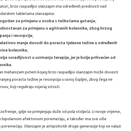
raturi, brzo raspadljivi olanzapin ima određenih prednosti nad
ndardnim tabletama olanzapina:
ogodan za primjenu u osoba s teškoćama gutanja
;
ednostavan za primjenu u agitiranih bolesnika, zbog brzog
panja i resorpcije
;
elativno manje dovodi do porasta tjelesne težine u određenih
pina bolesnika
;
olja suradljivost u uzimanju terapije, jer je bolje prihvaćen od
esnika.
an mehanizam putem kojeg brzo raspadljivi olanzapin može dovesti
anjeg porasta težine je resorpcija u usnoj šupljini, zbog čega ne
su, koji reguliraju osjećaj sitosti.
izofrenije, gdje se primjenjuju duže od pola stoljeća. U novije vrijeme,
ja u bipolarnom afektivnom poremećaju, a također ima sve više
poremećaju. Olanzapin je antipsihotik druge generacije koji se nalazi