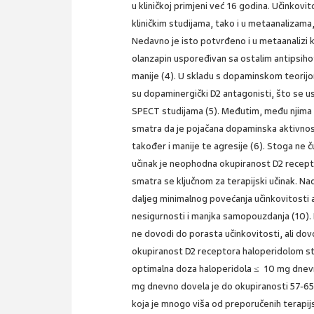
u kliničkoj primjeni već 16 godina. Učinkovi
kliničkim studijama, tako i u metaanalizama,
Nedavno je isto potvrđeno i u metaanalizi ko
olanzapin uspoređivan sa ostalim antipsihoti
manije (4). U skladu s dopaminskom teorijom 
su dopaminergički D2 antagonisti, što se us
SPECT studijama (5). Međutim, među njima 
smatra da je pojačana dopaminska aktivnos
također i manije te agresije (6). Stoga ne ču
učinak je neophodna okupiranost D2 recep
smatra se ključnom za terapijski učinak. N
daljeg minimalnog povećanja učinkovitosti ali
nesigurnosti i manjka samopouzdanja (10). 
ne dovodi do porasta učinkovitosti, ali do
okupiranost D2 receptora haloperidolom st
optimalna doza haloperidola ≤ 10 mg dnevn
mg dnevno dovela je do okupiranosti 57-65%
koja je mnogo viša od preporučenih terapi