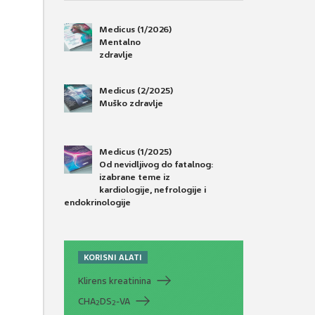
Medicus (1/2026)
Mentalno
zdravlje
Medicus (2/2025)
Muško zdravlje
Medicus (1/2025)
Od nevidljivog do fatalnog:
izabrane teme iz
kardiologije, nefrologije i
endokrinologije
KORISNI ALATI
Klirens kreatinina
CHA
DS
-VA
2
2