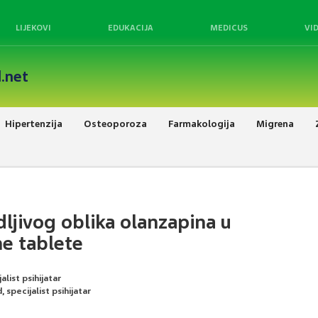
LIJEKOVI
EDUKACIJA
MEDICUS
VI
.net
Hipertenzija
Osteoporoza
Farmakologija
Migrena
ljivog oblika olanzapina u
e tablete
alist psihijatar
 specijalist psihijatar