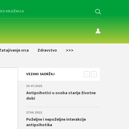
DEO KNJIŽNICA
Zatajivanje srca
Zdravstvo
>>>
VEZANI SADRŽAJ
<
>
20.01.2025.
Antipsihotici u osoba starije životne
dobi
27.06.2022.
Poželjne i nepoželjne interakcije
antipsihotika