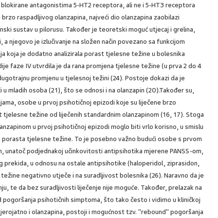
ile blokirane antagonistima 5-HT2 receptora, ali ne i 5-HT3 receptora
od brzo raspadljivog olanzapina, najveći dio olanzapina zaobilazi
ski sustav u pilorusu. Također je teoretski moguć utjecaj i grelina,
adi, a njegovo je izlučivanje na složen način povezano sa funkcijom
a koja je dodatno analizirala porast tjelesne težine u bolesnika
ije faze IV utvrdila je da rana promjena tjelesne težine (u prva 2 do 4
 dugotrajnu promjenu u tjelesnoj težini (24). Postoje dokazi da je
i u mladih osoba (21), što se odnosi i na olanzapin (20).Također su,
ijama, osobe u prvoj psihotičnoj epizodi koje su liječene brzo
t tjelesne težine od liječenih standardnim olanzapinom (16, 17). Stoga
lanzapinom u prvoj psihotičnoj epizodi moglo biti vrlo korisno, u smislu
kog porasta tjelesne težine. To je posebno važno budući osobe s prvom
m, unatoč podjednakoj učinkovitosti antipsihotika mjerene PANSS-om,
og prekida, u odnosu na ostale antipsihotike (haloperidol, ziprasidon,
e težine negativno utječe i na suradljivost bolesnika (26). Naravno da je
nju, te da bez suradljivosti liječenje nije moguće. Također, prelazak na
od pogoršanja psihotičnih simptoma, što tako često i vidimo u kliničkoj
vjerojatno i olanzapina, postoji i mogućnost tzv. "rebound" pogoršanja