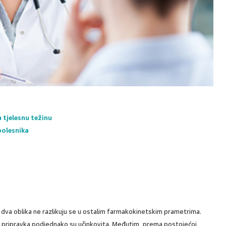
 tjelesnu težinu
bolesnika
t
dva oblika ne razlikuju se u ostalim farmakokinetskim prametrima.
 pripravka podjednako su učinkovita. Međutim, prema postojećoj