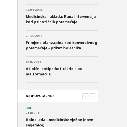
13.04.2018.
Medicinska naklada: Rana intervencija
kod psihotičnih poremećaja
28.08.2014.
Primjena olanzapina kod konverzivnog
poremećaja - prikaz bolesnika
01.07.2014.
Atipični antipsihotici i rizik od
malformacija
NAJPOPULARNIJE
<
>
BOL
21.10.2015.
Bolna leđa - medicinske vježbe (nove
smjernice)