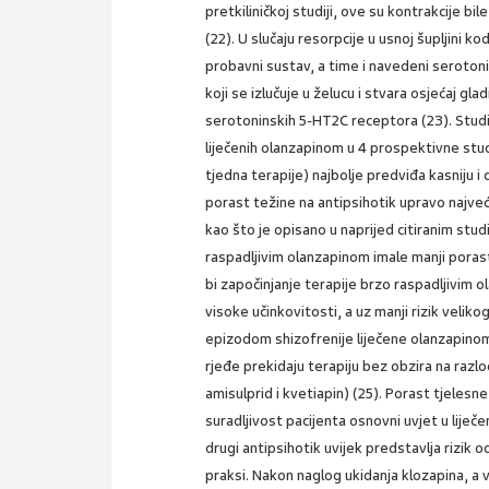
pretkiliničkoj studiji, ove su kontrakcije b
(22). U slučaju resorpcije u usnoj šupljini k
probavni sustav, a time i navedeni serotonin
koji se izlučuje u želucu i stvara osjećaj gl
serotoninskih 5-HT2C receptora (23). Studij
liječenih olanzapinom u 4 prospektivne stud
tjedna terapije) najbolje predviđa kasniju i
porast težine na antipsihotik upravo najveć
kao što je opisano u naprijed citiranim stud
raspadljivim olanzapinom imale manji poras
bi započinjanje terapije brzo raspadljivim o
visoke učinkovitosti, a uz manji rizik veli
epizodom shizofrenije liječene olanzapino
rjeđe prekidaju terapiju bez obzira na razl
amisulprid i kvetiapin) (25). Porast tjelesn
suradljivost pacijenta osnovni uvjet u liječe
drugi antipsihotik uvijek predstavlja rizik 
praksi. Nakon naglog ukidanja klozapina, a 