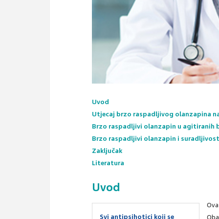
Uvod
Utjecaj brzo raspadljivog olanzapina na
Brzo raspadljivi olanzapin u agitiranih 
Brzo raspadljivi olanzapin i suradljivos
Zaključak
Literatura
Uvod
Ova 
Svi antipsihotici koji se
Oba