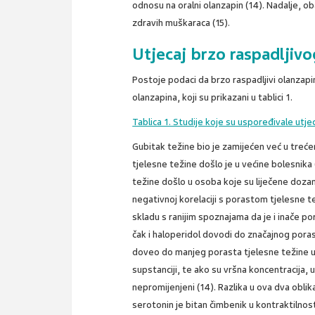
odnosu na oralni olanzapin (14). Nadalje, ob
zdravih muškaraca (15).
Utjecaj brzo raspadljivo
Postoje podaci da brzo raspadljivi olanzap
olanzapina, koji su prikazani u tablici 1.
Tablica 1. Studije koje su uspoređivale utje
Gubitak težine bio je zamijećen već u treće
tjelesne težine došlo je u većine bolesnika 
težine došlo u osoba koje su liječene dozam
negativnoj korelaciji s porastom tjelesne t
skladu s ranijim spoznajama da je i inače po
čak i haloperidol dovodi do značajnog poras
doveo do manjeg porasta tjelesne težine u 
supstanciji, te ako su vršna koncentracija, 
nepromijenjeni (14). Razlika u ova dva obl
serotonin je bitan čimbenik u kontraktilnos