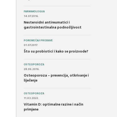
FARMAKOLOGIJA
14.07.2016.
Nesteroidni antireumatici i
gastrointestinalna podnošljivost
POREMEĆAJI PROBAVE
01.07.2017.
Što su probiotici i kako se proizvode?
OSTEOPOROZA
28.06.2016.
Osteoporoza – prevencija, otkrivanje i
liječenje
OSTEOPOROZA
11.03.2022.
Vitamin D: optimalne razine i način
primjene