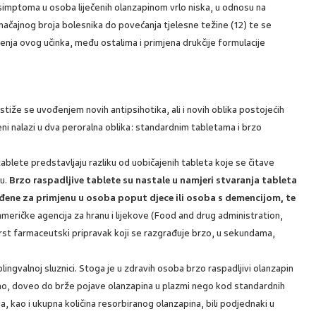
 simptoma u osoba liječenih olanzapinom vrlo niska, u odnosu na
načajnog broja bolesnika do povećanja tjelesne težine (12) te se
anjenja ovog učinka, među ostalima i primjena drukčije formulacije
tiže se uvođenjem novih antipsihotika, ali i novih oblika postojećih
jeni nalazi u dva peroralna oblika: standardnim tabletama i brzo
ablete predstavljaju razliku od uobičajenih tableta koje se čitave
ču.
Brzo raspadljive tablete su nastale u namjeri stvaranja tableta
gođene za primjenu u osoba poput djece ili osoba s demencijom, te
 američke agencija za hranu i lijekove (Food and drug administration,
vrst farmaceutski pripravak koji se razgrađuje brzo, u sekundama,
blingvalnoj sluznici. Stoga je u zdravih osoba brzo raspadljivi olanzapin
valno, doveo do brže pojave olanzapina u plazmi nego kod standardnih
, kao i ukupna količina resorbiranog olanzapina, bili podjednaki u