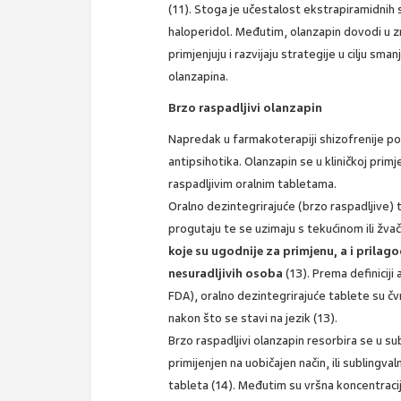
(11). Stoga je učestalost ekstrapiramidnih
haloperidol. Međutim, olanzapin dovodi u z
primjenjuju i razvijaju strategije u cilju sm
olanzapina.
Brzo raspadljivi olanzapin
Napredak u farmakoterapiji shizofrenije pos
antipsihotika. Olanzapin se u kliničkoj prim
raspadljivim oralnim tabletama.
Oralno dezintegrirajuće (brzo raspadljive) t
progutaju te se uzimaju s tekućinom ili žva
koje su ugodnije za primjenu, a i prila
nesuradljivih osoba
(13). Prema definiciji
FDA), oralno dezintegrirajuće tablete su č
nakon što se stavi na jezik (13).
Brzo raspadljivi olanzapin resorbira se u su
primijenjen na uobičajen način, ili subling
tableta (14). Međutim su vršna koncentracija