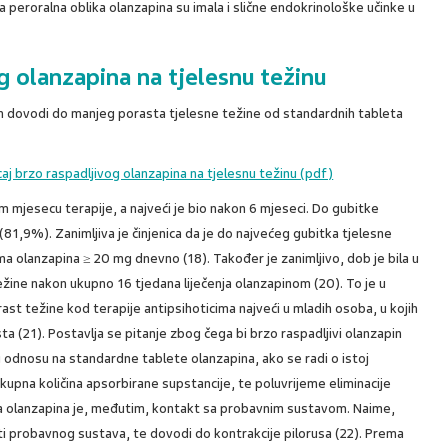
a peroralna oblika olanzapina su imala i slične endokrinološke učinke u
g olanzapina na tjelesnu težinu
in dovodi do manjeg porasta tjelesne težine od standardnih tableta
caj brzo raspadljivog olanzapina na tjelesnu težinu (pdf)
m mjesecu terapije, a najveći je bio nakon 6 mjeseci. Do gubitke
(81,9%). Zanimljiva je činjenica da je do najvećeg gubitka tjelesne
a olanzapina ≥ 20 mg dnevno (18). Također je zanimljivo, dob je bila u
ežine nakon ukupno 16 tjedana liječenja olanzapinom (20). To je u
rast težine kod terapije antipsihoticima najveći u mladih osoba, u kojih
ta (21). Postavlja se pitanje zbog čega bi brzo raspadljivi olanzapin
odnosu na standardne tablete olanzapina, ako se radi o istoj
ukupna količina apsorbirane supstancije, te poluvrijeme eliminacije
ika olanzapina je, međutim, kontakt sa probavnim sustavom. Naime,
ti probavnog sustava, te dovodi do kontrakcije pilorusa (22). Prema