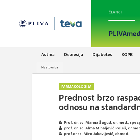
ČLANCI
PLIVAmed
Astma
Depresija
Dijabetes
KOPB
Naslovnica
FARMAKOLOGIJA
Prednost brzo raspad
odnosu na standardn
Prof. dr. sc. Marina Šagud, dr. med., specij
prof. dr. sc. Alma Mihaljević Peleš, dr.med,
prof.dr.sc. Miro Jakovljević, dr.med.