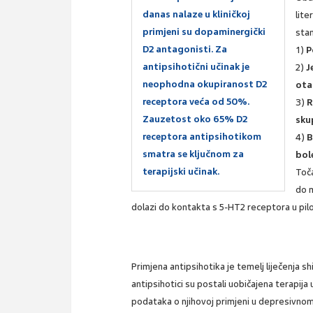
danas nalaze u kliničkoj
lite
primjeni su dopaminergički
sta
D2 antagonisti. Za
1)
P
antipsihotični učinak je
2)
J
neophodna okupiranost D2
ota
receptora veća od 50%.
3)
R
Zauzetost oko 65% D2
sku
receptora antipsihotikom
4)
B
smatra se ključnom za
bol
terapijski učinak.
Toč
do m
dolazi do kontakta s 5-HT2 receptora u piloru
Primjena antipsihotika je temelj liječenja sh
antipsihotici su postali uobičajena terapi
podataka o njihovoj primjeni u depresivnom 