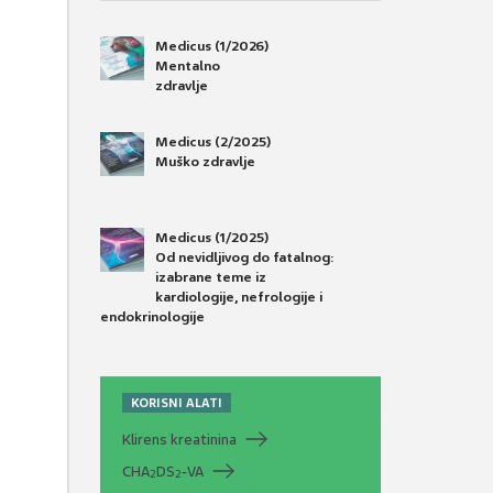
Medicus (1/2026)
Mentalno
zdravlje
Medicus (2/2025)
Muško zdravlje
Medicus (1/2025)
Od nevidljivog do fatalnog:
izabrane teme iz
kardiologije, nefrologije i
endokrinologije
KORISNI ALATI
Klirens kreatinina
CHA
DS
-VA
2
2