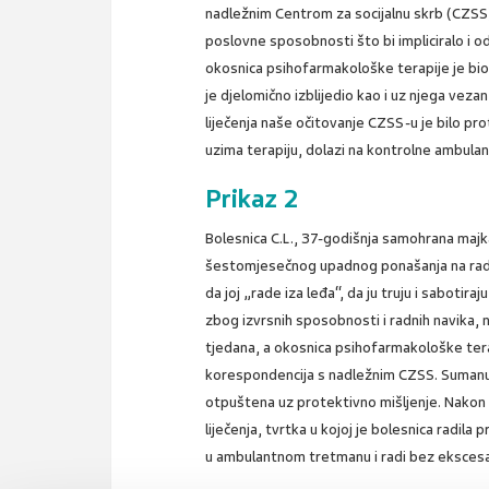
nadležnim Centrom za socijalnu skrb (CZSS)
poslovne sposobnosti što bi impliciralo i od
okosnica psihofarmakološke terapije je bio
je djelomično izblijedio kao i uz njega vez
liječenja naše očitovanje CZSS-u je bilo pr
uzima terapiju, dolazi na kontrolne ambula
Prikaz 2
Bolesnica C.L., 37-godišnja samohrana majka,
šestomjesečnog upadnog ponašanja na radno
da joj „rade iza leđa“, da ju truju i sabotir
zbog izvrsnih sposobnosti i radnih navika, 
tjedana, a okosnica psihofarmakološke terap
korespondencija s nadležnim CZSS. Sumanuti 
otpuštena uz protektivno mišljenje. Nakon 
liječenja, tvrtka u kojoj je bolesnica radila 
u ambulantnom tretmanu i radi bez ekscesa