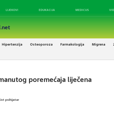
LIJEKOVI
EDUKACIJA
MEDICUS
VI
.net
Hipertenzija
Osteoporoza
Farmakologija
Migrena
umanutog poremećaja liječena
ist psihijatar