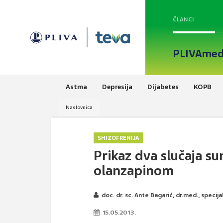
ČLANCI
PLIVAmed
Astma
Depresija
Dijabetes
KOPB
Naslovnica
SHIZOFRENIJA
Prikaz dva slučaja s
olanzapinom
doc. dr. sc. Ante Bagarić, dr.med., specijal
15.05.2013.