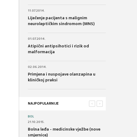
11.07.2014.
Liječenje pacijenta s malignim
neuroleptičkim sindromom (MNS)
01.07.2014.
Atipični antipsihotici i rizik od
malformacija
02.06.2014.
Primjena i nuspojave olanzapina u
kliničkoj praksi
NAJPOPULARNIJE
<
>
BOL
21.10.2015.
Bolna leđa - medicinske vježbe (nove
smjernice)