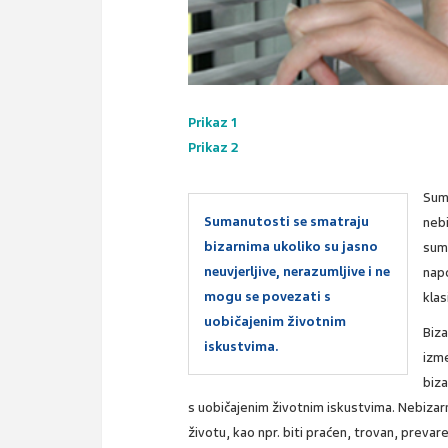
Prikaz 1
Prikaz 2
Suma
Sumanutosti se smatraju
neb
bizarnima ukoliko su jasno
suma
neuvjerljive, nerazumljive i ne
napo
mogu se povezati s
klas
uobičajenim životnim
Biza
iskustvima.
izm
biza
s uobičajenim životnim iskustvima. Nebizarn
životu, kao npr. biti praćen, trovan, prev