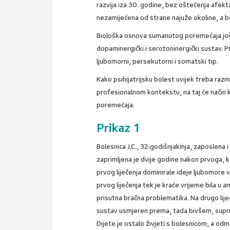
razvija iza 30. godine, bez oštećenja afek
nezamijećena od strane najuže okoline, a 
Biološka osnova sumanutog poremećaja još n
dopaminergički i serotoninergički sustav. P
ljubomorni, persekutorni i somatski tip.
Kako psihijatrijsku bolest uvijek treba razm
profesionalnom kontekstu, na taj će način 
poremećaja.
Prikaz 1
Bolesnica J.C., 32-godišnjakinja, zaposlena
zaprimljena je dvije godine nakon prvoga, 
prvog liječenja dominirale ideje ljubomore 
prvog liječenja tek je kraće vrijeme bila u 
prisutna bračna problematika. Na drugo lije
sustav usmjeren prema, tada bivšem, supr
Dijete je ostalo živjeti s bolesnicom, a od