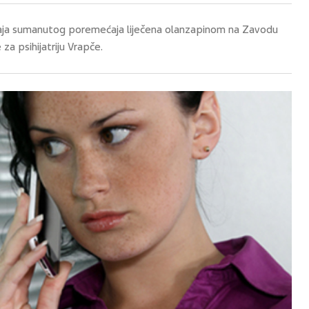
čaja sumanutog poremećaja liječena olanzapinom na Zavodu
 za psihijatriju Vrapče.