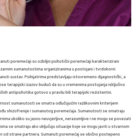
nuti poremećaji su ozbiljni psihotični poremećaji karakterizirani
izarnim sumanutostima organiziranima u postojani i tvrdokorni
nuti sustav. Psihijatrima predstavljaju istovremeno dijagnostički, a
se terapijski izazov budući da su u vremenima postojanja isključivo
ičnih antipsihotika gotovo u pravilu bili terapijski rezistentni.
rnost sumanutosti se smatra odlučujućim razlikovnim kriterijem
eđu shizofrenije i sumanutog poremećaja. Sumanutosti se smatraju
rnima ukoliko su jasno neuvjerljive, nerazumljive i ne mogu se povezati
ima se smatraju ako uključuju situacije koje se mogu javiti u stvarnom
aren od strane partnera. Sumanuti poremećaj se obično postepeno