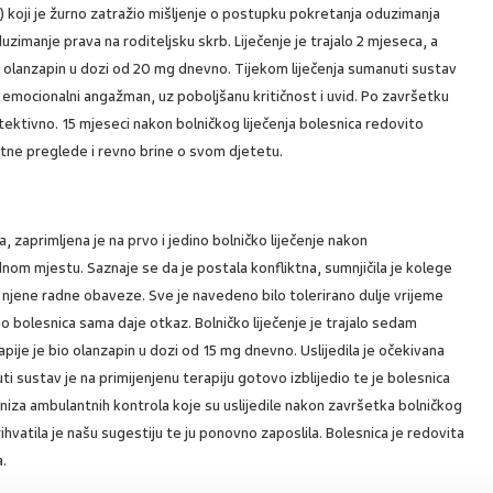
 koji je žurno zatražio mišljenje o postupku pokretanja oduzimanja
uzimanje prava na roditeljsku skrb. Liječenje je trajalo 2 mjeseca, a
 olanzapin u dozi od 20 mg dnevno. Tijekom liječenja sumanuti sustav
an emocionalni angažman, uz poboljšanu kritičnost i uvid. Po završetku
otektivno. 15 mjeseci nakon bolničkog liječenja bolesnica redovito
ntne preglede i revno brine o svom djetetu.
 zaprimljena je na prvo i jedino bolničko liječenje nakon
m mjestu. Saznaje se da je postala konfliktna, sumnjičila je kolege
aju njene radne obaveze. Sve je navedeno bilo tolerirano dulje vrijeme
no bolesnica sama daje otkaz. Bolničko liječenje je trajalo sedam
ije je bio olanzapin u dozi od 15 mg dnevno. Uslijedila je očekivana
sustav je na primijenjenu terapiju gotovo izblijedio te je bolesnica
niza ambulantnih kontrola koje su uslijedile nakon završetka bolničkog
prihvatila je našu sugestiju te ju ponovno zaposlila. Bolesnica je redovita
.