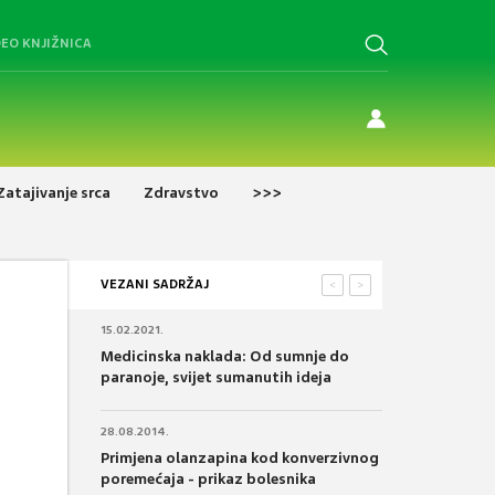
DEO KNJIŽNICA
Zatajivanje srca
Zdravstvo
>>>
VEZANI SADRŽAJ
<
>
15.02.2021.
Medicinska naklada: Od sumnje do
paranoje, svijet sumanutih ideja
28.08.2014.
Primjena olanzapina kod konverzivnog
poremećaja - prikaz bolesnika