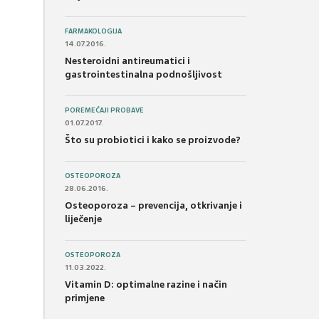
FARMAKOLOGIJA
14.07.2016.
Nesteroidni antireumatici i
gastrointestinalna podnošljivost
POREMEĆAJI PROBAVE
01.07.2017.
Što su probiotici i kako se proizvode?
OSTEOPOROZA
28.06.2016.
Osteoporoza – prevencija, otkrivanje i
liječenje
OSTEOPOROZA
11.03.2022.
Vitamin D: optimalne razine i način
primjene