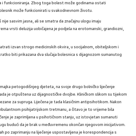
ta i funkcioniranja. Zbog toga bolest može godinama ostati
bolesnik može funkcionirati u svakodnevnom životu.
ije sasvim jasna, ali se smatra da značajnu ulogu imaju
rema vrsti deluzija uobičajena je podjela na erotomanski, grandiozni,
atrati izvan strogo medicinskih okvira, u socijalnom, obiteljskom i
kratko biti prikazana dva slučaja bolesnica s dijagnozom sumanutog
 i majka petogodišnjeg djeteta, na svoje drugo bolničko liječenje
kada je otpuštena uz dijagnostičke dvojbe. Kliničkom slikom su tijekom
vezane za supruga. Liječena je tada klasičnim antipsihotikom. Nakon
ambulantnom psihijatrijskom tretmanu, a čitavo je to vrijeme bila
čenje je zaprimljena u psihotičnom stanju, uz istovjetan sumanuti
ugu budući da je brak u međuvremenu okončan njegovom inicijativom.
mah po zaprimanju na liječenje uspostavljena je korespondencija s