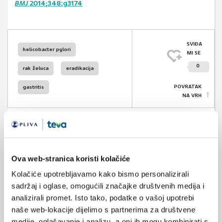
BMJ
2014;
348:g3174
SVIĐA
helicobacter pylori
MI SE
0
rak želuca
eradikacija
POVRATAK
gastritis
NA VRH
Ova web-stranica koristi kolačiće
VEZANI SADRŽAJ
<
>
Kolačiće upotrebljavamo kako bismo personalizirali
04.11.2025.
sadržaj i oglase, omogućili značajke društvenih medija i
Projekt TOGAS i prevencija raka želuca
analizirali promet. Isto tako, podatke o vašoj upotrebi
naše web-lokacije dijelimo s partnerima za društvene
25.01.2023.
medije, oglašavanje i analizu, a oni ih mogu kombinirati s