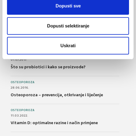
Bolna leđa - medicinske vježbe (nove smjernice)
Dopusti sve
FARMAKOLOGIJA
Dopusti selektiranje
14.07.2016.
Nesteroidni antireumatici i gastrointestinalna
podnošljivost
Uskrati
POREMEĆAJI PROBAVE
01.07.2017.
Što su probiotici i kako se proizvode?
OSTEOPOROZA
28.06.2016.
Osteoporoza – prevencija, otkrivanje i liječenje
OSTEOPOROZA
11.03.2022.
Vitamin D: optimalne razine i način primjene