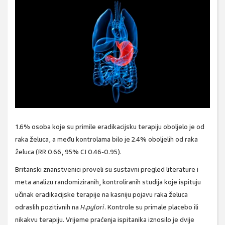
1.6% osoba koje su primile eradikacijsku terapiju oboljelo je od
raka želuca, a među kontrolama bilo je 2.4% oboljelih od raka
želuca (RR 0.66, 95% CI 0.46-0.95).
Britanski znanstvenici proveli su sustavni pregled literature i
meta analizu randomiziranih, kontroliranih studija koje ispituju
učinak eradikacijske terapije na kasniju pojavu raka želuca
odraslih pozitivnih na
H.pylori
. Kontrole su primale placebo ili
nikakvu terapiju. Vrijeme praćenja ispitanika iznosilo je dvije