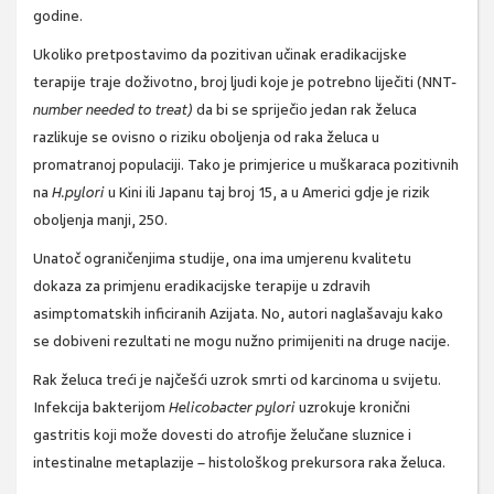
godine.
Ukoliko pretpostavimo da pozitivan učinak eradikacijske
terapije traje doživotno, broj ljudi koje je potrebno liječiti (NNT-
number needed to treat)
da bi se spriječio jedan rak želuca
razlikuje se ovisno o riziku oboljenja od raka želuca u
promatranoj populaciji. Tako je primjerice u muškaraca pozitivnih
na
H.pylori
u Kini ili Japanu taj broj 15, a u Americi gdje je rizik
oboljenja manji, 250.
Unatoč ograničenjima studije, ona ima umjerenu kvalitetu
dokaza za primjenu eradikacijske terapije u zdravih
asimptomatskih inficiranih Azijata. No, autori naglašavaju kako
se dobiveni rezultati ne mogu nužno primijeniti na druge nacije.
Rak želuca treći je najčešći uzrok smrti od karcinoma u svijetu.
Infekcija bakterijom
Helicobacter pylori
uzrokuje kronični
gastritis koji može dovesti do atrofije želučane sluznice i
intestinalne metaplazije – histološkog prekursora raka želuca.