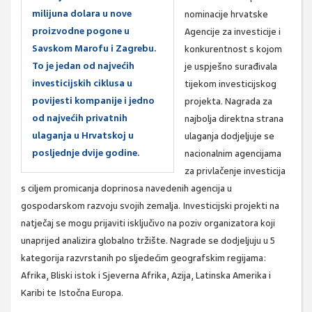
milijuna dolara u nove
nominacije hrvatske
proizvodne pogone u
Agencije za investicije i
Savskom Marofu i Zagrebu.
konkurentnost s kojom
To je jedan od najvećih
je uspješno surađivala
investicijskih ciklusa u
tijekom investicijskog
povijesti kompanije i jedno
projekta. Nagrada za
od najvećih privatnih
najbolja direktna strana
ulaganja u Hrvatskoj u
ulaganja dodjeljuje se
posljednje dvije godine.
nacionalnim agencijama
za privlačenje investicija
s ciljem promicanja doprinosa navedenih agencija u
gospodarskom razvoju svojih zemalja. Investicijski projekti na
natječaj se mogu prijaviti isključivo na poziv organizatora koji
unaprijed analizira globalno tržište. Nagrade se dodjeljuju u 5
kategorija razvrstanih po sljedećim geografskim regijama:
Afrika, Bliski istok i Sjeverna Afrika, Azija, Latinska Amerika i
Karibi te Istočna Europa.