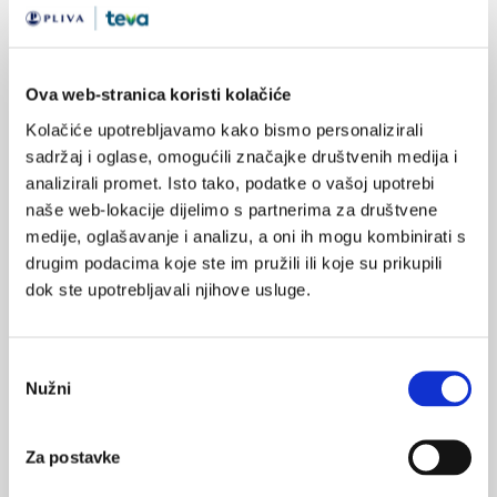
Više informacija na:
www.pliva.hr
Ova web-stranica koristi kolačiće
SVIĐA
MI SE
Kolačiće upotrebljavamo kako bismo personalizirali
0
pliva
sadržaj i oglase, omogućili značajke društvenih medija i
analizirali promet. Isto tako, podatke o vašoj upotrebi
POVRATAK
naše web-lokacije dijelimo s partnerima za društvene
NA VRH
medije, oglašavanje i analizu, a oni ih mogu kombinirati s
drugim podacima koje ste im pružili ili koje su prikupili
dok ste upotrebljavali njihove usluge.
VEZANI SADRŽAJ
<
>
Odabir
Nužni
pristanka
19.05.2023.
Početak rada najjače do sada izgrađene solarne
elektrane u RH
Za postavke