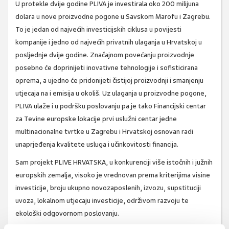
U protekle dvije godine PLIVA je investirala oko 200 milijuna
dolara u nove proizvodne pogone u Savskom Marofu i Zagrebu.
To je jedan od najvećih investicijskih ciklusa u povijesti
kompanije i jedno od najvećih privatnih ulaganja u Hrvatskoj u
posljednje dvije godine. Značajnom povećanju proizvodnje
posebno će doprinijeti inovativne tehnologije i sofisticirana
oprema, a ujedno će pridonijeti čistijoj proizvodnji i smanjenju
utjecaja na i emisija u okoliš. Uz ulaganja u proizvodne pogone,
PLIVA ulaže i u podršku poslovanju pa je tako Financijski centar
za Tevine europske lokacije prvi uslužni centar jedne
multinacionalne tvrtke u Zagrebu i Hrvatskoj osnovan radi
unaprjeđenja kvalitete usluga i učinkovitosti financija.
Sam projekt PLIVE HRVATSKA, u konkurenciji više istočnih i južnih
europskih zemalja, visoko je vrednovan prema kriterijima visine
investicije, broju ukupno novozaposlenih, izvozu, supstituciji
uvoza, lokalnom utjecaju investicije, održivom razvoju te
ekološki odgovornom poslovanju.