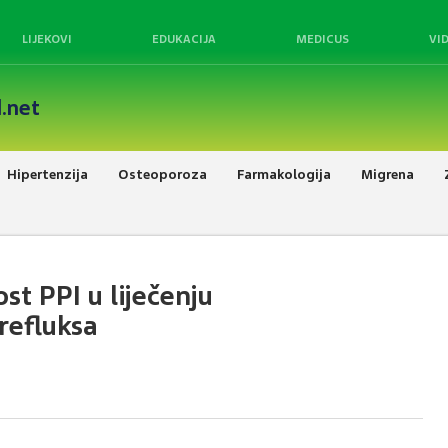
LIJEKOVI
EDUKACIJA
MEDICUS
VI
.net
Hipertenzija
Osteoporoza
Farmakologija
Migrena
ost PPI u liječenju
refluksa