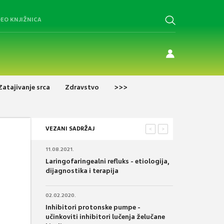
DEO KNJIŽNICA
Zatajivanje srca
Zdravstvo
>>>
VEZANI SADRŽAJ
<
>
11.08.2021.
Laringofaringealni refluks - etiologija,
dijagnostika i terapija
02.02.2020.
Inhibitori protonske pumpe -
učinkoviti inhibitori lučenja želučane