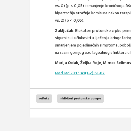
vs. 0) (p < 0,05) i smanjenje kroničnoga čišć
hipertrofija stražnje komisure nakon terapi
vs. 2) (p < 0,05).
Zaključak
: Blokatori protonske crpke primi
sigurni su i učinkoviti u liječenju laringofa
smanjenjem pojedinačnih simptoma, pobolj
na razini gornjeg ezofagealnog sfinktera u 
Marija Odak, Željka Roje, Mirnes Selimov
Med Jad 2013;43(1-2):61-67
refluks
inhibitori protonske pumpe