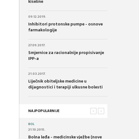
kiseline
09.12.2019.
Inhibitori protonske pumpe - osnove
farmakologije
27.09.2017.
Smjernice za racionalnije propisivanje
IPP-a
21.03.2017.
Liječnik obiteljske medicine u
dijagnostici i terapiji ulkusne bolesti
NAJPOPULARNIJE
<
>
BOL
21.10.2015.
Bolna leđa - medicinske vježbe (nove