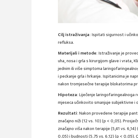
Cilj istraživanja
: Ispitati sigurnost i uči
refluksa.
Materijali i metode
: Istraživanje je prove
uha, nosa i grla s kirurgijom glave i vrata, K
jednim ili više simptoma laringofaringealnog
i peckanje grla i hrkanje. Ispitanicima je na
nakon tromjesečne terapije blokatorima p
Hipoteza
: Liječenje laringofaringealnoga 
mjeseca učinkovito smanjuje subjektivne i
Rezultati
: Nakon provedene terapije panto
značajno niži (12 vs. 10) (p < 0,05). Prosje
značajno viša nakon terapije (5,41 vs. 6,14) 
0,05) i budnosti (5,75 vs. 6,12) (p < 0,05).