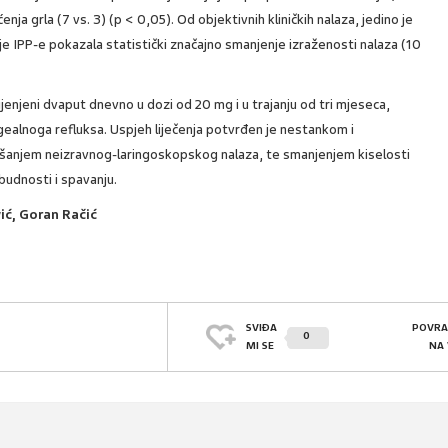
enja grla (7 vs. 3) (p < 0,05). Od objektivnih kliničkih nalaza, jedino je
je IPP-e pokazala statistički značajno smanjenje izraženosti nalaza (10
jenjeni dvaput dnevno u dozi od 20 mg i u trajanju od tri mjeseca,
ringealnoga refluksa. Uspjeh liječenja potvrđen je nestankom i
šanjem neizravnog-laringoskopskog nalaza, te smanjenjem kiselosti
budnosti i spavanju.
ić, Goran Račić
SVIĐA
POVRA
0
MI SE
NA