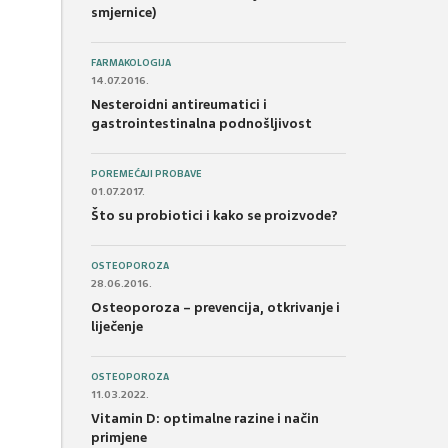
smjernice)
FARMAKOLOGIJA
14.07.2016.
Nesteroidni antireumatici i
gastrointestinalna podnošljivost
POREMEĆAJI PROBAVE
01.07.2017.
Što su probiotici i kako se proizvode?
OSTEOPOROZA
28.06.2016.
Osteoporoza – prevencija, otkrivanje i
liječenje
OSTEOPOROZA
11.03.2022.
Vitamin D: optimalne razine i način
primjene