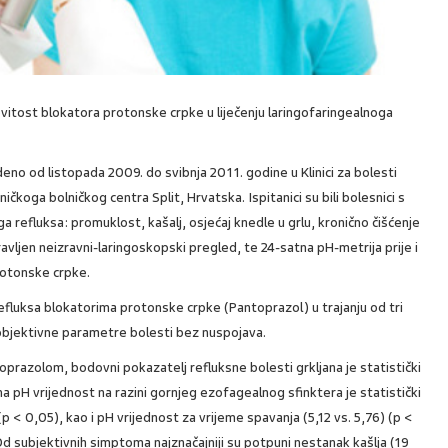
nkovitost blokatora protonske crpke u liječenju laringofaringealnoga
deno od listopada 2009. do svibnja 2011. godine u Klinici za bolesti
liničkoga bolničkog centra Split, Hrvatska. Ispitanici su bili bolesnici s
a refluksa: promuklost, kašalj, osjećaj knedle u grlu, kronično čišćenje
pravljen neizravni-laringoskopski pregled, te 24-satna pH-metrija prije i
rotonske crpke.
refluksa blokatorima protonske crpke (Pantoprazol) u trajanju od tri
 objektivne parametre bolesti bez nuspojava.
prazolom, bodovni pokazatelj refluksne bolesti grkljana je statistički
čna pH vrijednost na razini gornjeg ezofagealnog sfinktera je statistički
(p < 0,05), kao i pH vrijednost za vrijeme spavanja (5,12 vs. 5,76) (p <
 Od subjektivnih simptoma najznačajniji su potpuni nestanak kašlja (19