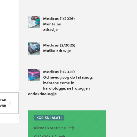
Medicus (1/2026)
Mentalno
zdravlje
Medicus (2/2025)
Muško zdravlje
Medicus (1/2025)
Od nevidljivog do fatalnog:
izabrane teme iz
kardiologije, nefrologije i
endokrinologije
TAK
 VRH
KORISNI ALATI
Klirens kreatinina
CHA
DS
-VA