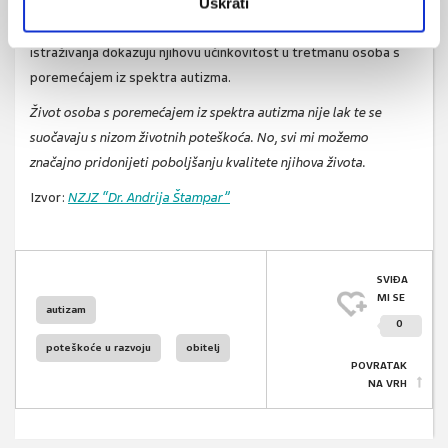
Uskrati
uspjesima djeteta. Upravo je
intervencijama temeljenim na
tehnologiji obilježeno posljednje desetljeće,
a brojna
istraživanja dokazuju njihovu učinkovitost u tretmanu osoba s
poremećajem iz spektra autizma.
Život osoba s poremećajem iz spektra autizma nije lak te se
suočavaju s nizom životnih poteškoća. No, svi mi možemo
značajno pridonijeti poboljšanju kvalitete njihova života.
Izvor:
NZJZ “Dr. Andrija Štampar”
SVIĐA
MI SE
autizam
0
poteškoće u razvoju
obitelj
POVRATAK
NA VRH