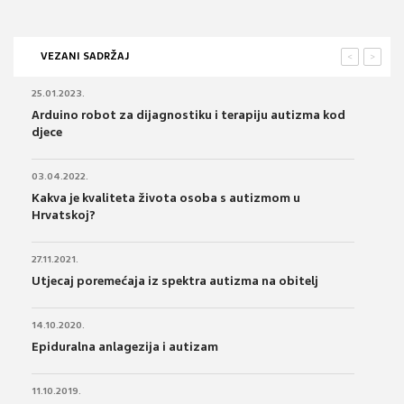
VEZANI SADRŽAJ
<
>
25.01.2023.
Arduino robot za dijagnostiku i terapiju autizma kod
djece
03.04.2022.
Kakva je kvaliteta života osoba s autizmom u
Hrvatskoj?
27.11.2021.
Utjecaj poremećaja iz spektra autizma na obitelj
14.10.2020.
Epiduralna anlagezija i autizam
11.10.2019.