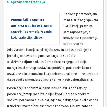
Uloga zajednice i roditelja
Osobe s
poremećajem
Poremećaji iz spektra
iz autističnog spektra
autizma nisu bolest, nego
(PAS)
imaju pravo na
razvojni poremećaj/stanje
samoopredjeljenje,
koje traje cijeli život.
neovisnost i autonomiju,
kao i pravo na
zdravstvenu i socijalnu skrb, obrazovanje te zaposlenje na
jednakoj osnovi s drugima. Ne smiju se suočiti s
diskriminacijom
kada traže medicinsku njegu te i dalje
moraju imati pristup sustavima podrške, potrebnim kako bi
ostali u svojim domovima i zajednicama u vrijeme krize, umjesto
da se suoče s mogućnostima
prisilne institucionalizacije.
Poremećaji iz spektra autizma nisu bolest, nego razvojni
poremećaj/stanje koje traje cijeli život. Radi se o širokom
spektru poremećaja, svaka dijagnoza je drugačija i svaka osoba
u spektru ima različite simptome i potrebe. Upravo zato se