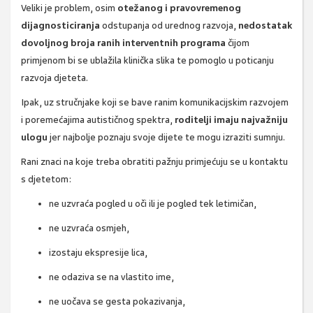
Veliki je problem, osim
otežanog i pravovremenog
dijagnosticiranja
odstupanja od urednog razvoja,
nedostatak
dovoljnog broja ranih interventnih programa
čijom
primjenom bi se ublažila klinička slika te pomoglo u poticanju
razvoja djeteta.
Ipak, uz stručnjake koji se bave ranim komunikacijskim razvojem
i poremećajima autističnog spektra,
roditelji imaju najvažniju
ulogu
jer najbolje poznaju svoje dijete te mogu izraziti sumnju.
Rani znaci na koje treba obratiti pažnju primjećuju se u kontaktu
s djetetom:
ne uzvraća pogled u oči ili je pogled tek letimičan,
ne uzvraća osmjeh,
izostaju ekspresije lica,
ne odaziva se na vlastito ime,
ne uočava se gesta pokazivanja,