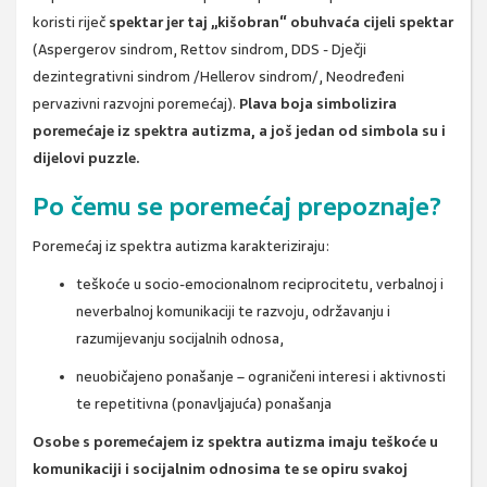
koristi riječ
spektar jer taj „kišobran“ obuhvaća cijeli spektar
(Aspergerov sindrom, Rettov sindrom, DDS -
D
ječji
dezintegrativni sindrom /Hellerov sindrom/
,
Neodređeni
pervazivni razvojni poremećaj)
.
Plava boja simbolizira
poremećaje iz spektra autizma, a još jedan od simbola su i
dijelovi puzzle.
Po čemu se poremećaj prepoznaje?
Poremećaj iz spektra autizma karakteriziraju:
teškoće u socio-emocionalnom reciprocitetu, verbalnoj i
neverbalnoj komunikaciji te razvoju, održavanju i
razumijevanju socijalnih odnosa,
neuobičajeno ponašanje – ograničeni interesi i aktivnosti
te repetitivna (ponavljajuća) ponašanja
Osobe s poremećajem iz spektra autizma imaju teškoće u
komunikaciji i socijalnim odnosima te se opiru svakoj