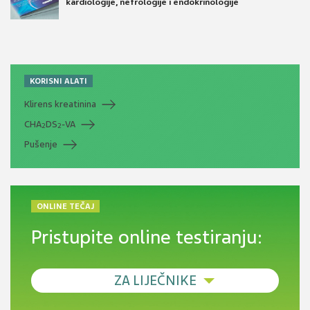
kardiologije, nefrologije i endokrinologije
KORISNI ALATI
Klirens kreatinina
CHA
DS
-VA
2
2
Pušenje
ONLINE TEČAJ
Pristupite online testiranju:
ZA LIJEČNIKE