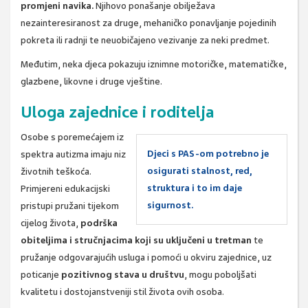
promjeni navika.
Njihovo ponašanje obilježava
nezainteresiranost za druge, mehaničko ponavljanje pojedinih
pokreta ili radnji te neuobičajeno vezivanje za neki predmet.
Međutim, neka djeca pokazuju iznimne motoričke, matematičke,
glazbene, likovne i druge vještine.
Uloga zajednice i roditelja
Osobe s poremećajem iz
Djeci s PAS-om potrebno je
spektra autizma imaju niz
osigurati stalnost, red,
životnih teškoća.
struktura i to im daje
Primjereni edukacijski
sigurnost.
pristupi pružani tijekom
cijelog života,
podrška
obiteljima i stručnjacima koji su uključeni u tretman
te
pružanje odgovarajućih usluga i pomoći u okviru zajednice, uz
poticanje
pozitivnog stava u društvu
, mogu poboljšati
kvalitetu i dostojanstveniji stil života ovih osoba.