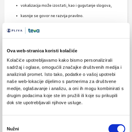
vokalizacija može izostati, kao i gugutanje slogova,
kasnije se govor ne razvija pravilno.
Svako se dijete razvija svojim ritmom
te među djecom
postoje individualne razlike pa treba biti oprezan kod
dijagnosticiranja.
Ova web-stranica koristi kolačiće
Programima rane intervencije potičemo ostvarivanje razvojnih
potencijala djeteta, sprečavamo razvoj daljnjih poteškoća,
Kolačiće upotrebljavamo kako bismo personalizirali
pripremamo dijete za vrtić, školu, zapošljavanje i u konačnici za
sadržaj i oglase, omogućili značajke društvenih medija i
samostalan život.
Kvalitetu života osoba oboljelih od
analizirali promet. Isto tako, podatke o vašoj upotrebi
autizma mogu znatno poboljšati rana dijagnoza i
naše web-lokacije dijelimo s partnerima za društvene
intervencija
: TEACCH metoda, senzorička integracija, Floortime
medije, oglašavanje i analizu, a oni ih mogu kombinirati s
drugim podacima koje ste im pružili ili koje su prikupili
i ABA, video modeliranje i terapije: logopedska, radna, fizikalna,
dok ste upotrebljavali njihove usluge.
glazbena te drugi oblici terapija. Kod djece koja nemaju razvijen
govor koristimo se slikama,
komunikacijskim bilježnicama i
pločama s fotografijama
predmeta pomoću kojih mogu
Odabir
pokazati što žele. To omogućuje bolje razumijevanje djeteta, a
Nužni
pristanka