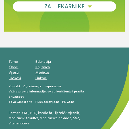
Debljina - od prevencije do personalizirane
ZA LJEKARNIKE
terapije
Novi pogled na migrenu: komorbiditeti, spolne
razlike i nove terapije
Antikoagulansi u ljekarničkoj praksi –
komunikacija, adherencija i sigurnost
Muško urološko zdravlje: od funkcionalnih
smetnji do rane onkološke dijagnostike
Mentalno zdravlje muškaraca: skriveni rizici i
kliničke posljedice
Životni stil i kardiovaskularno zdravlje
muškaraca
Teme
Edukacija
Članci
Knjižnica
Vijesti
Medicus
Lijekovi
Linkovi
Kontakt
Oglašavanje
Impressum
Važne pravne informacije, uvjeti korištenja i pravila
privatnosti
Teva
Global site
PLIVAzdravlje.hr
PLIVA.hr
Partneri:
CMJ
,
HPD
,
kardio.hr
,
Liječnički vjesnik
,
Medicinski fakultet
,
Medicinska naklada
,
ŠNZ
,
Vitaminoteka