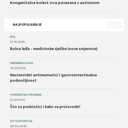
Kongenitalna bolest srca povezana s autizmom
NAJPOPULARNIJE
<
>
BOL
21.10.2015.
Bolna leđa - medicinske vježbe (nove smjernice)
FARMAKOLOGIJA
14.07.2016.
Nesteroidni antireumatici i gastrointestinalna
podnošljivost
POREMEĆAJI PROBAVE
01.07.2017.
Što su probiotici i kako se proizvode?
OSTEOPOROZA
28.06.2016.